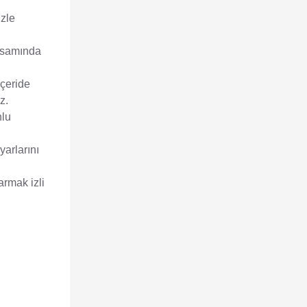
izle
apsamında
çeride
z.
nlu
arlarını
armak izli