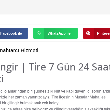
Facebook ile
WhatsApp ile
Pinteres
 Anahtarcı Hizmeti
ngir | Ti̇re 7 Gün 24 Saa
i
 olanlarından biri şüphesiz ki kilit ve kapı güvenliği sorunlarıdır
zle her zaman yanınızdayız. Ti̇re ilçesinin Musalar Mahallesi̇
ir çilingir bulmak artık çok kolay.
 hızlıca adresinize geliyoruz ve çilingir yaşadığınız aksaklığı tek