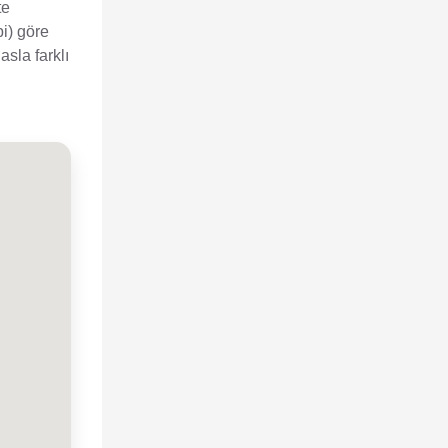
te
bi) göre
sla farklı