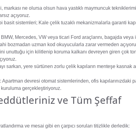
tli, markası ne olursa olsun hava yastıklı maymuncuk tekniklerim
arsız açıyoruz.
pi basit sistemleri; Kale çelik tuzaklı mekanizmalarla garanti k
BMW, Mercedes, VW veya ticari Ford araçlarını, bagajda veya i
dahi bozmadan uzman kod okuyucularla zarar vermeden açıyoru
ini unuttuğu için kilitlenip koruma kalkanı devreyen giren çok to
çıyoruz.
ı sarkan, yere sürtünen zorlu çelik kapıların menteşe kasnak ay
:
Apartman devresi otomat sistemlerinden, ofis kapılarınızdaki p
 kuruluma gerçekleştiriyoruz.
eddütleriniz ve Tüm Şeffaf
fiyatlandırma ve mesai gibi en çarpıcı soruları titizlikle derledik: