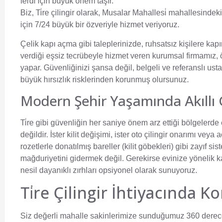
ferdi için büyük önem taşır.
Biz,
Ti̇re çilingir
olarak, Musalar Mahallesi̇ mahallesindeki
için 7/24 büyük bir özveriyle hizmet veriyoruz.
Çelik kapı açma gibi taleplerinizde, ruhsatsız kişilere kapı
verdiği eşsiz tecrübeyle hizmet veren kurumsal firmamız, öz
yapar. Güvenliğinizi şansa değil, belgeli ve referanslı us
büyük hırsızlık risklerinden korunmuş olursunuz.
Modern Şehir Yaşamında Akıllı 
Ti̇re gibi güvenliğin her saniye önem arz ettiği bölgelerd
değildir. İster kilit değişimi, ister oto çilingir onarımı veya
rozetlerle donatılmış bareller (kilit göbekleri) gibi zayıf 
mağduriyetini gidermek değil. Gerekirse evinize yönelik kalı
nesil dayanıklı zırhları opsiyonel olarak sunuyoruz.
Ti̇re Çilingir İhtiyacında
Siz değerli mahalle sakinlerimize sunduğumuz 360 derece