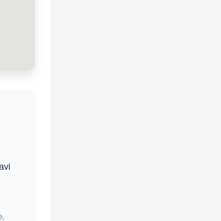
avi
e,