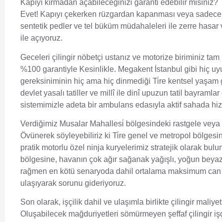
Kapıyı kırmadan açabileceğinizi garanti edebilir misiniz?
Evet! Kapıyı çekerken rüzgardan kapanması veya sadece ç
sentetik pedler ve tel büküm müdahaleleri ile zerre hasar 
ile açıyoruz.
Geceleri çilingir nöbetçi ustanız ve motorize biriminiz tam
%100 garantiyle Kesinlikle. Megakent İstanbul gibi hiç uyum
gereksiniminin hiç ama hiç dinmediği Ti̇re kentsel yaşam
devlet yasalı tatiller ve millî ile dinî upuzun tatil bayram
sistemimizle adeta bir ambulans edasıyla aktif sahada hiz
Verdiğimiz Musalar Mahallesi̇ bölgesindeki rastgele ve
Övünerek söyleyebiliriz ki Ti̇re genel ve metropol bölges
pratik motorlu özel ninja kuryelerimiz stratejik olarak bul
bölgesine, havanın çok ağır sağanak yağışlı, yoğun beyaz ör
rağmen en kötü senaryoda dahil ortalama maksimum can sı
ulaşıyarak sorunu gideriyoruz.
Son olarak, işçilik dahil ve ulaşımla birlikte çilingir maliy
Oluşabilecek mağduriyetleri sömürmeyen şeffaf çilingir işç