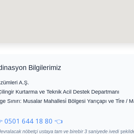
dinasyon Bilgilerimiz
zümleri A.Ş.
Çilingir Kurtarma ve Teknik Acil Destek Departmanı
e Sınırı:
Musalar Mahallesi̇ Bölgesi Yarıçapı ve Ti̇re / M
 0501 644 18 80 👈
devralacak nöbetçi ustaya tam ve birebir 3 saniyede ivedi şekild