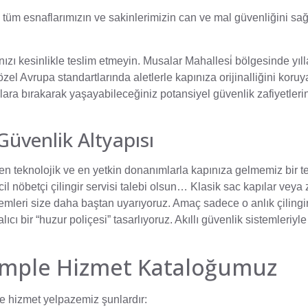
 tüm esnaflarımızın ve sakinlerimizin can ve mal güvenliğini s
nızı kesinlikle teslim etmeyin. Musalar Mahallesi̇ bölgesinde yıll
el Avrupa standartlarında aletlerle kapınıza orijinalliğini koru
talara bırakarak yaşayabileceğiniz potansiyel güvenlik zafiyetler
Güvenlik Altyapısı
e en teknolojik ve en yetkin donanımlarla kapınıza gelmemiz bir t
 acil nöbetçi çilingir servisi talebi olsun… Klasik sac kapılar veya 
sistemleri size daha baştan uyarıyoruz. Amaç sadece o anlık çilingi
cı bir “huzur poliçesi” tasarlıyoruz. Akıllı güvenlik sistemleriyl
 Komple Hizmet Kataloğumuz
 hizmet yelpazemiz şunlardır: