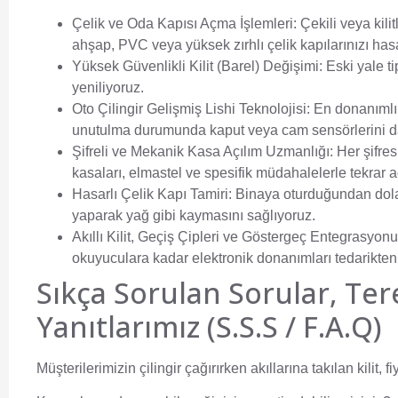
Çelik ve Oda Kapısı Açma İşlemleri:
Çekili veya kili
ahşap, PVC veya yüksek zırhlı çelik kapılarınızı has
Yüksek Güvenlikli Kilit (Barel) Değişimi:
Eski yale ti
yeniliyoruz.
Oto Çilingir Gelişmiş Lishi Teknolojisi:
En donanımlı 
unutulma durumunda kaput veya cam sensörlerini 
Şifreli ve Mekanik Kasa Açılım Uzmanlığı:
Her şifres
kasaları, elmastel ve spesifik müdahalelerle tekrar a
Hasarlı Çelik Kapı Tamiri:
Binaya oturduğundan dolay
yaparak yağ gibi kaymasını sağlıyoruz.
Akıllı Kilit, Geçiş Çipleri ve Göstergeç Entegrasyonu
okuyuculara kadar elektronik donanımları tedarikten
Sıkça Sorulan Sorular, Ter
Yanıtlarımız (S.S.S / F.A.Q)
Müşterilerimizin çilingir çağırırken akıllarına takılan kilit, 