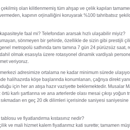
ekilmiş olan kilitlenmemiş tüm ahşap ve çelik kapıları tamame
vermeden, kapının orjinalliğini koruyarak %100 tahribatsız şekil
 kapasiteyle faal mi? Telefondan ararsak hızlı ulaşabilir miyiz?
ayan, sönmeyen bir şehirde, özellikle de sizin gibi prestijli çil
 genel metropolü sathında tamı tamına 7 gün 24 pürüzsüz saat, 
lar dahil olmak esasıyla üzere rotasyonel dinamik vardiyalı person
met veriyoruz.
ya merkezi adresimize ortalama ne kadar minimum sürede ulaşıy
inde halihazırda köşe başlarında konumlanan, çağrıya direkt yanı
unduğu için her an atışa hazır vaziyette beklemektedir. Musalar Ma
tü karlı şartlarına ve ana arterlerde olası mesai çıkışı yoğun tr
kmadan en geç 20 dk dilimleri içerisinde saniyesi saniyesine
et tablosu ve fiyatlandırma kıstasınız nedir?
ilik ve mali hizmet kalem fiyatlarımız kati surette; tamamen müş