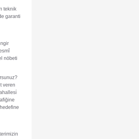
n teknik
de garanti
ingir
resmî
el nöbeti
orsunuz?
t veren
hallesi̇
afiğine
 hedefine
terimizin