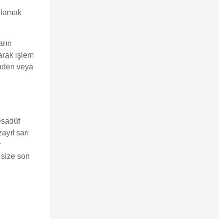
ağlamak
arın
yarak işlem
inden veya
esadüf
zayıf sarı
r
e size son