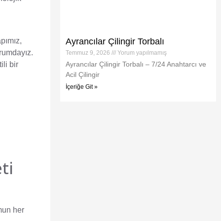
Ayrancılar Çilingir Torbalı
apımız,
urumdayız.
Temmuz 9, 2026
Yorum yapılmamış
Ayrancılar Çilingir Torbalı – 7/24 Anahtarcı ve
li bir
Acil Çilingir
İçeriğe Git »
ti
mun her