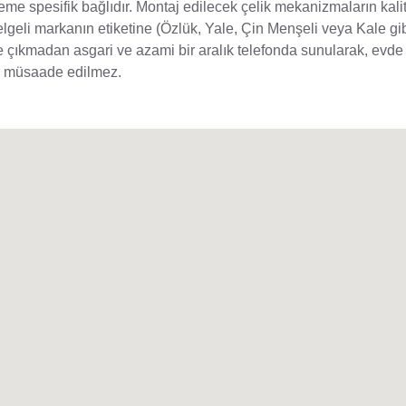
eme spesifik bağlıdır. Montaj edilecek çelik mekanizmaların kali
belgeli markanın etiketine (Özlük, Yale, Çin Menşeli veya Kale gi
 çıkmadan asgari ve azami bir aralık telefonda sunularak, evde a
le müsaade edilmez.