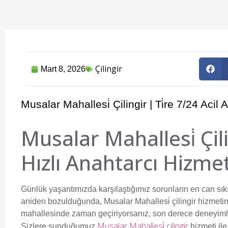
Çilingir
Mart 8, 2026
Musalar Mahallesi̇ Çilingir | Ti̇re 7/24 Acil
Musalar Mahallesi̇ Çili
Hızlı Anahtarcı Hizmet
Günlük yaşantımızda karşılaştığımız sorunların en can sıkıcı
aniden bozulduğunda,
Musalar Mahallesi̇ çilingir
hizmetimi
mahallesinde zaman geçiriyorsanız, son derece deneyimli b
Musalar Mahallesi̇ çilingir
Sizlere sunduğumuz
hizmeti ile