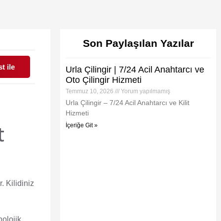
Son Paylaşılan Yazılar
t ile
Urla Çilingir | 7/24 Acil Anahtarcı ve
Oto Çilingir Hizmeti
Temmuz 10, 2026
Yorum yapılmamış
Urla Çilingir – 7/24 Acil Anahtarcı ve Kilit
Hizmeti
t
İçeriğe Git »
. Kilidiniz
nolojik