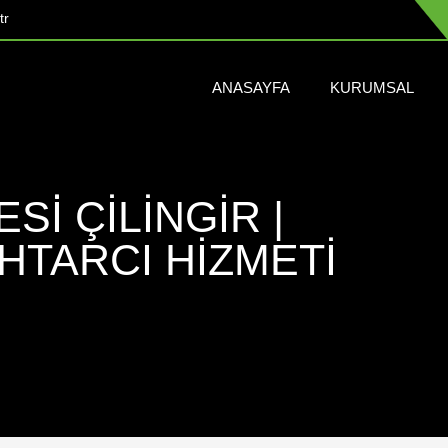
tr
ANASAYFA
KURUMSAL
İ ÇILINGIR |
NAHTARCI HIZMETI