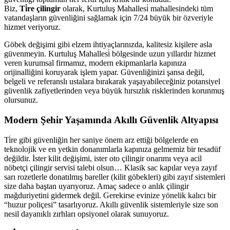
Biz,
Ti̇re çilingir
olarak, Kurtuluş Mahallesi̇ mahallesindeki tüm
vatandaşların güvenliğini sağlamak için 7/24 büyük bir özveriyle
hizmet veriyoruz.
Göbek değişimi gibi elzem ihtiyaçlarınızda, kalitesiz kişilere asla
güvenmeyin. Kurtuluş Mahallesi̇ bölgesinde uzun yıllardır hizmet
veren kurumsal firmamız, modern ekipmanlarla kapınıza
orijinalliğini koruyarak işlem yapar. Güvenliğinizi şansa değil,
belgeli ve referanslı ustalara bırakarak yaşayabileceğiniz potansiyel
güvenlik zafiyetlerinden veya büyük hırsızlık risklerinden korunmuş
olursunuz.
Modern Şehir Yaşamında Akıllı Güvenlik Altyapısı
Ti̇re gibi güvenliğin her saniye önem arz ettiği bölgelerde en
teknolojik ve en yetkin donanımlarla kapınıza gelmemiz bir tesadüf
değildir. İster kilit değişimi, ister oto çilingir onarımı veya acil
nöbetçi çilingir servisi talebi olsun… Klasik sac kapılar veya zayıf
sarı rozetlerle donatılmış bareller (kilit göbekleri) gibi zayıf sistemleri
size daha baştan uyarıyoruz. Amaç sadece o anlık çilingir
mağduriyetini gidermek değil. Gerekirse evinize yönelik kalıcı bir
“huzur poliçesi” tasarlıyoruz. Akıllı güvenlik sistemleriyle size son
nesil dayanıklı zırhları opsiyonel olarak sunuyoruz.