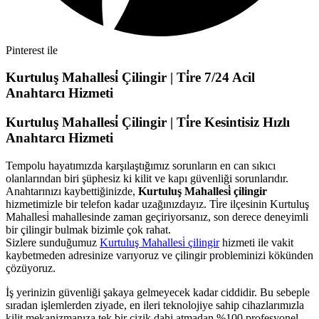
Pinterest ile
Kurtuluş Mahallesi̇ Çilingir | Ti̇re 7/24 Acil
Anahtarcı Hizmeti
Kurtuluş Mahallesi̇ Çilingir | Ti̇re Kesintisiz Hızlı
Anahtarcı Hizmeti
Tempolu hayatımızda karşılaştığımız sorunların en can sıkıcı
olanlarından biri şüphesiz ki kilit ve kapı güvenliği sorunlarıdır.
Anahtarınızı kaybettiğinizde,
Kurtuluş Mahallesi̇ çilingir
hizmetimizle bir telefon kadar uzağınızdayız. Ti̇re ilçesinin Kurtuluş
Mahallesi̇ mahallesinde zaman geçiriyorsanız, son derece deneyimli
bir çilingir bulmak bizimle çok rahat.
Sizlere sunduğumuz
Kurtuluş Mahallesi̇ çilingir
hizmeti ile vakit
kaybetmeden adresinize varıyoruz ve çilingir probleminizi kökünden
çözüyoruz.
İş yerinizin güvenliği şakaya gelmeyecek kadar ciddidir. Bu sebeple
sıradan işlemlerden ziyade, en ileri teknolojiye sahip cihazlarımızla
kilit mekanizmanıza tek bir çizik dahi atmadan %100 profesyonel