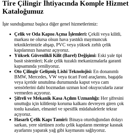
Ti̇re Çilingir İhtiyacında Komple Hizmet
Kataloğumuz
İşte sunduğumuz başlıca diğer genel hizmetlerimiz:
Çelik ve Oda Kapısı Açma İşlemleri:
Çekili veya kilitli,
markası ne olursa olsun hava yastıklı maymuncuk
tekniklerimizle ahşap, PVC veya yüksek zırhlı çelik
kapılarınızı hasarsız açıyoruz.
Yüksek Güvenlikli Kilit (Barel) Değişimi:
Eski yale tipi
basit sistemleri; Kale çelik tuzaklı mekanizmalarla garanti
kapsamında yeniliyoruz.
Oto Çilingir Gelişmiş Lishi Teknolojisi:
En donanımlı
BMW, Mercedes, VW veya ticari Ford araçlarını, bagajda
veya içeride unutulma durumunda kaput veya cam
sensörlerini dahi bozmadan uzman kod okuyucularla zarar
vermeden açıyoruz.
Şifreli ve Mekanik Kasa Açılım Uzmanlığı:
Her şifresini
unuttuğu için kilitlenip koruma kalkanı devreyen giren çok
tonlu kasaları, elmastel ve spesifik müdahalelerle tekrar
açıyoruz.
Hasarlı Çelik Kapı Tamiri:
Binaya oturduğundan dolayı
sarkan, yere sürtünen zorlu çelik kapıların menteşe kasnak
ayarlarını yaparak yağ gibi kaymasını sağlıyoruz.