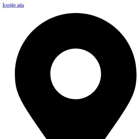
İçeriğe atla