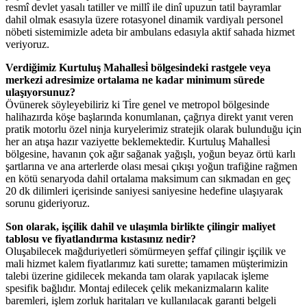
resmî devlet yasalı tatiller ve millî ile dinî upuzun tatil bayramlar
dahil olmak esasıyla üzere rotasyonel dinamik vardiyalı personel
nöbeti sistemimizle adeta bir ambulans edasıyla aktif sahada hizmet
veriyoruz.
Verdiğimiz Kurtuluş Mahallesi̇ bölgesindeki rastgele veya
merkezi adresimize ortalama ne kadar minimum sürede
ulaşıyorsunuz?
Övünerek söyleyebiliriz ki Ti̇re genel ve metropol bölgesinde
halihazırda köşe başlarında konumlanan, çağrıya direkt yanıt veren
pratik motorlu özel ninja kuryelerimiz stratejik olarak bulunduğu için
her an atışa hazır vaziyette beklemektedir. Kurtuluş Mahallesi̇
bölgesine, havanın çok ağır sağanak yağışlı, yoğun beyaz örtü karlı
şartlarına ve ana arterlerde olası mesai çıkışı yoğun trafiğine rağmen
en kötü senaryoda dahil ortalama maksimum can sıkmadan en geç
20 dk dilimleri içerisinde saniyesi saniyesine hedefine ulaşıyarak
sorunu gideriyoruz.
Son olarak, işçilik dahil ve ulaşımla birlikte çilingir maliyet
tablosu ve fiyatlandırma kıstasınız nedir?
Oluşabilecek mağduriyetleri sömürmeyen şeffaf çilingir işçilik ve
mali hizmet kalem fiyatlarımız kati surette; tamamen müşterimizin
talebi üzerine gidilecek mekanda tam olarak yapılacak işleme
spesifik bağlıdır. Montaj edilecek çelik mekanizmaların kalite
baremleri, işlem zorluk haritaları ve kullanılacak garanti belgeli