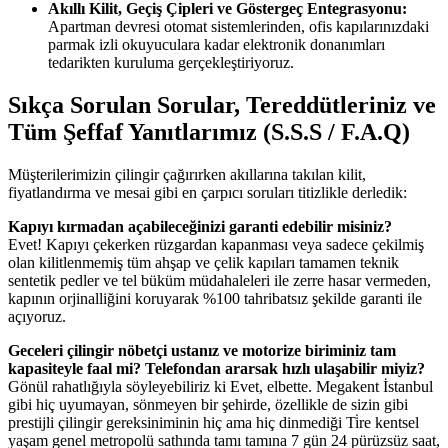
Akıllı Kilit, Geçiş Çipleri ve Göstergeç Entegrasyonu:
Apartman devresi otomat sistemlerinden, ofis kapılarınızdaki
parmak izli okuyuculara kadar elektronik donanımları
tedarikten kuruluma gerçekleştiriyoruz.
Sıkça Sorulan Sorular, Tereddütleriniz ve
Tüm Şeffaf Yanıtlarımız (S.S.S / F.A.Q)
Müşterilerimizin çilingir çağırırken akıllarına takılan kilit,
fiyatlandırma ve mesai gibi en çarpıcı soruları titizlikle derledik:
Kapıyı kırmadan açabileceğinizi garanti edebilir misiniz?
Evet! Kapıyı çekerken rüzgardan kapanması veya sadece çekilmiş
olan kilitlenmemiş tüm ahşap ve çelik kapıları tamamen teknik
sentetik pedler ve tel büküm müdahaleleri ile zerre hasar vermeden,
kapının orjinalliğini koruyarak %100 tahribatsız şekilde garanti ile
açıyoruz.
Geceleri çilingir nöbetçi ustanız ve motorize biriminiz tam
kapasiteyle faal mi? Telefondan ararsak hızlı ulaşabilir miyiz?
Gönül rahatlığıyla söyleyebiliriz ki Evet, elbette. Megakent İstanbul
gibi hiç uyumayan, sönmeyen bir şehirde, özellikle de sizin gibi
prestijli çilingir gereksiniminin hiç ama hiç dinmediği Ti̇re kentsel
yaşam genel metropolü sathında tamı tamına 7 gün 24 pürüzsüz saat,