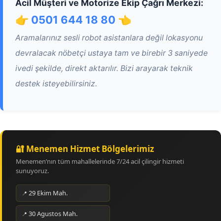
Acil Müşteri ve Motorize Ekip Çağrı Merkezi:
👉 0501 644 18 80 👈
Aramalarınız sesli robot asistanlara değil lokasyonu
devralacak nöbetçi ustaya tam ve birebir 3 saniyede
ivedi şekilde, direkt aktarılır. Bizi arayarak teknik
destek isteyebilirsiniz.
🔐 Menemen Hizmet Bölgelerimiz
Menemen’nın tüm mahallelerinde 7/24 acil çilingir hizmeti
sunuyoruz.
29 Ekim Mah.
30 Agustos Mah.