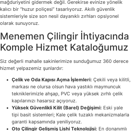
mağduriyetini gidermek değil. Gerekirse evinize yönelik
kalıcı bir “huzur poliçesi” tasarlıyoruz. Akıllı güvenlik
sistemleriyle size son nesil dayanıklı zırhları opsiyonel
olarak sunuyoruz.
Menemen Çilingir İhtiyacında
Komple Hizmet Kataloğumuz
Siz değerli mahalle sakinlerimize sunduğumuz 360 derece
hizmet yelpazemiz şunlardır:
Çelik ve Oda Kapısı Açma İşlemleri:
Çekili veya kilitli,
markası ne olursa olsun hava yastıklı maymuncuk
tekniklerimizle ahşap, PVC veya yüksek zırhlı çelik
kapılarınızı hasarsız açıyoruz.
Yüksek Güvenlikli Kilit (Barel) Değişimi:
Eski yale
tipi basit sistemleri; Kale çelik tuzaklı mekanizmalarla
garanti kapsamında yeniliyoruz.
Oto Çilingir Gelişmiş Lishi Teknolojisi:
En donanımlı