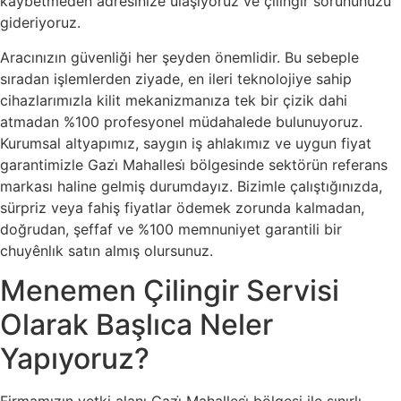
kaybetmeden adresinize ulaşıyoruz ve çilingir sorununuzu
gideriyoruz.
Aracınızın güvenliği her şeyden önemlidir. Bu sebeple
sıradan işlemlerden ziyade, en ileri teknolojiye sahip
cihazlarımızla kilit mekanizmanıza tek bir çizik dahi
atmadan %100 profesyonel müdahalede bulunuyoruz.
Kurumsal altyapımız, saygın iş ahlakımız ve uygun fiyat
garantimizle Gazi̇ Mahallesi̇ bölgesinde sektörün referans
markası haline gelmiş durumdayız. Bizimle çalıştığınızda,
sürpriz veya fahiş fiyatlar ödemek zorunda kalmadan,
doğrudan, şeffaf ve %100 memnuniyet garantili bir
chuyênlık satın almış olursunuz.
Menemen Çilingir Servisi
Olarak Başlıca Neler
Yapıyoruz?
Firmamızın yetki alanı Gazi̇ Mahallesi̇ bölgesi ile sınırlı