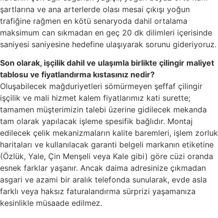
şartlarına ve ana arterlerde olası mesai çıkışı yoğun
trafiğine rağmen en kötü senaryoda dahil ortalama
maksimum can sıkmadan en geç 20 dk dilimleri içerisinde
saniyesi saniyesine hedefine ulaşıyarak sorunu gideriyoruz.
Son olarak, işçilik dahil ve ulaşımla birlikte çilingir maliyet
tablosu ve fiyatlandırma kıstasınız nedir?
Oluşabilecek mağduriyetleri sömürmeyen şeffaf çilingir
işçilik ve mali hizmet kalem fiyatlarımız kati surette;
tamamen müşterimizin talebi üzerine gidilecek mekanda
tam olarak yapılacak işleme spesifik bağlıdır. Montaj
edilecek çelik mekanizmaların kalite baremleri, işlem zorluk
haritaları ve kullanılacak garanti belgeli markanın etiketine
(Özlük, Yale, Çin Menşeli veya Kale gibi) göre cüzi oranda
esnek farklar yaşanır. Ancak daima adresinize çıkmadan
asgari ve azami bir aralık telefonda sunularak, evde asla
farklı veya haksız faturalandırma sürprizi yaşamanıza
kesinlikle müsaade edilmez.