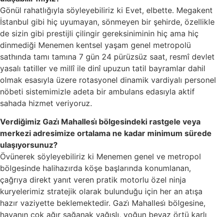
Gönül rahatlığıyla söyleyebiliriz ki Evet, elbette. Megakent
İstanbul gibi hiç uyumayan, sönmeyen bir şehirde, özellikle
de sizin gibi prestijli çilingir gereksiniminin hiç ama hiç
dinmediği Menemen kentsel yaşam genel metropolü
sathında tamı tamına 7 gün 24 pürüzsüz saat, resmî devlet
yasalı tatiller ve millî ile dinî upuzun tatil bayramlar dahil
olmak esasıyla üzere rotasyonel dinamik vardiyalı personel
nöbeti sistemimizle adeta bir ambulans edasıyla aktif
sahada hizmet veriyoruz.
Verdiğimiz Gazi̇ Mahallesi̇ bölgesindeki rastgele veya
merkezi adresimize ortalama ne kadar minimum sürede
ulaşıyorsunuz?
Övünerek söyleyebiliriz ki Menemen genel ve metropol
bölgesinde halihazırda köşe başlarında konumlanan,
çağrıya direkt yanıt veren pratik motorlu özel ninja
kuryelerimiz stratejik olarak bulunduğu için her an atışa
hazır vaziyette beklemektedir. Gazi̇ Mahallesi̇ bölgesine,
havanın çok ağır sağanak yağışlı, yoğun beyaz örtü karlı