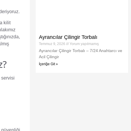
ideriyoruz.
 kilit
hlakımız
Ayrancılar Çilingir Torbalı
tığınızda,
almış
Temmuz 9, 2026
Yorum yapılmamış
Ayrancılar Çilingir Torbalı – 7/24 Anahtarcı ve
Acil Çilingir
z?
İçeriğe Git »
 servisi
 güvenliği