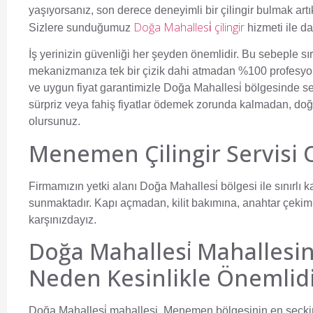
yaşıyorsanız, son derece deneyimli bir çilingir bulmak artı
Doğa Mahallesi̇ çilingir
Sizlere sunduğumuz
hizmeti ile da
İş yerinizin güvenliği her şeyden önemlidir. Bu sebeple sır
mekanizmanıza tek bir çizik dahi atmadan %100 profesyo
ve uygun fiyat garantimizle Doğa Mahallesi̇ bölgesinde se
sürpriz veya fahiş fiyatlar ödemek zorunda kalmadan, doğ
olursunuz.
Menemen Çilingir Servisi 
Firmamızın yetki alanı Doğa Mahallesi̇ bölgesi ile sınırlı 
sunmaktadır. Kapı açmadan, kilit bakımına, anahtar çekim
karşınızdayız.
Doğa Mahallesi̇ Mahallesin
Neden Kesinlikle Önemlidi
Doğa Mahallesi̇ mahallesi, Menemen bölgesinin en seçkin 