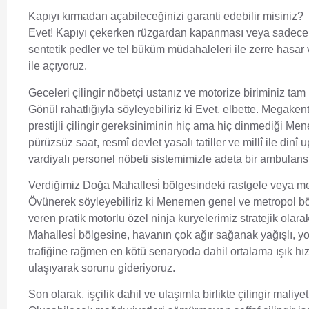
Kapıyı kırmadan açabileceğinizi garanti edebilir misiniz?
Evet! Kapıyı çekerken rüzgardan kapanması veya sadece ç
sentetik pedler ve tel büküm müdahaleleri ile zerre hasar 
ile açıyoruz.
Geceleri çilingir nöbetçi ustanız ve motorize biriminiz tam
Gönül rahatlığıyla söyleyebiliriz ki Evet, elbette. Megaken
prestijli çilingir gereksiniminin hiç ama hiç dinmediği 
pürüzsüz saat, resmî devlet yasalı tatiller ve millî ile di
vardiyalı personel nöbeti sistemimizle adeta bir ambulans
Verdiğimiz Doğa Mahallesi̇ bölgesindeki rastgele veya 
Övünerek söyleyebiliriz ki Menemen genel ve metropol bö
veren pratik motorlu özel ninja kuryelerimiz stratejik olar
Mahallesi̇ bölgesine, havanın çok ağır sağanak yağışlı, yo
trafiğine rağmen en kötü senaryoda dahil ortalama ışık hız
ulaşıyarak sorunu gideriyoruz.
Son olarak, işçilik dahil ve ulaşımla birlikte çilingir maliy