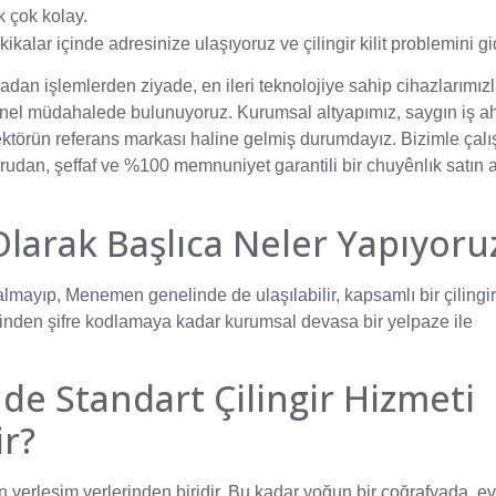
k çok kolay.
kikalar içinde adresinize ulaşıyoruz ve çilingir kilit problemini g
adan işlemlerden ziyade, en ileri teknolojiye sahip cihazlarımızla
nel müdahalede bulunuyoruz. Kurumsal altyapımız, saygın iş a
ktörün referans markası haline gelmiş durumdayız. Bizimle çalış
rudan, şeffaf ve %100 memnuniyet garantili bir chuyênlık satın 
Olarak Başlıca Neler Yapıyoru
kalmayıp, Menemen genelinde de ulaşılabilir, kapsamlı bir çilingir
inden şifre kodlamaya kadar kurumsal devasa bir yelpaze ile
de Standart Çilingir Hizmeti
r?
yerleşim yerlerinden biridir. Bu kadar yoğun bir coğrafyada, ev