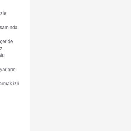
izle
apsamında
çeride
z.
nlu
arlarını
armak izli