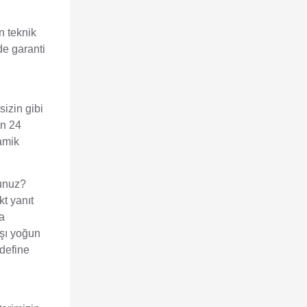
n teknik
de garanti
sizin gibi
ün 24
namik
sunuz?
t yanıt
ğa
ışı yoğun
edefine