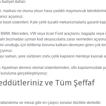
aaliyet dalları:
tli, markası ne olursa olsun hava yastıklı maymuncuk tekniklerim
arsız açıyoruz.
pi basit sistemleri; Kale çelik tuzaklı mekanizmalarla garanti k
BMW, Mercedes, VW veya ticari Ford araçlarını, bagajda veya i
dahi bozmadan uzman kod okuyucularla zarar vermeden açıyoru
ini unuttuğu için kilitlenip koruma kalkanı devreyen giren çok to
çıyoruz.
ı sarkan, yere sürtünen zorlu çelik kapıların menteşe kasnak ay
:
Apartman devresi otomat sistemlerinden, ofis kapılarınızdaki p
 kuruluma gerçekleştiriyoruz.
eddütleriniz ve Tüm Şeffaf
fiyatlandırma ve mesai gibi en çarpıcı soruları titizlikle derledik: