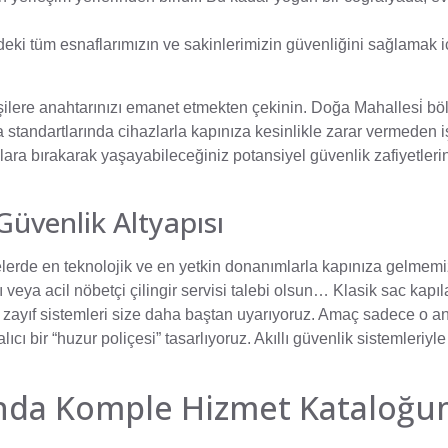
eki tüm esnaflarımızın ve sakinlerimizin güvenliğini sağlamak i
şilere anahtarınızı emanet etmekten çekinin. Doğa Mahallesi̇ b
a standartlarında cihazlarla kapınıza kesinlikle zarar vermeden 
talara bırakarak yaşayabileceğiniz potansiyel güvenlik zafiyetler
Güvenlik Altyapısı
lerde en teknolojik ve en yetkin donanımlarla kapınıza gelmemi
rımı veya acil nöbetçi çilingir servisi talebi olsun… Klasik sac kapı
ibi zayıf sistemleri size daha baştan uyarıyoruz. Amaç sadece o anl
cı bir “huzur poliçesi” tasarlıyoruz. Akıllı güvenlik sistemleriyl
ında Komple Hizmet Kataloğ