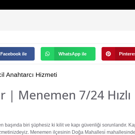
Facebook ile
WhatsApp ile
Pinteres
il Anahtarcı Hizmeti
gir | Menemen 7/24 Hızlı
 başında biri şüphesiz ki kilit ve kapı güvenliği sorunlarıdır. K
zmetinizdeyiz. Menemen ilçesinin Doğa Mahallesi̇ mahallesind