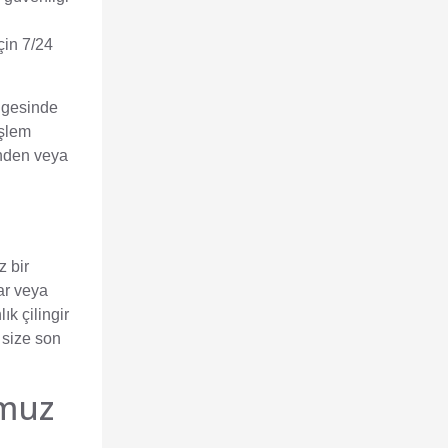
çin 7/24
ölgesinde
işlem
inden veya
z bir
lar veya
ık çilingir
e size son
umuz