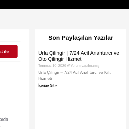
Son Paylaşılan Yazılar
t ile
Urla Çilingir | 7/24 Acil Anahtarcı ve
Oto Çilingir Hizmeti
Temmuz 10, 2026
Yorum yapılmamış
Urla Çilingir – 7/24 Acil Anahtarcı ve Kilit
Hizmeti
İçeriğe Git »
apıda
e