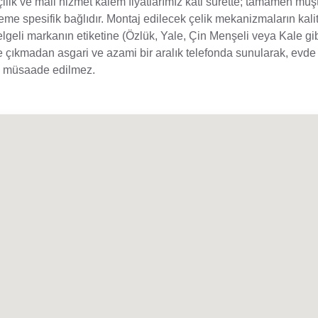
ilik ve mali hizmet kalem fiyatlarımız kati surette; tamamen müş
eme spesifik bağlıdır. Montaj edilecek çelik mekanizmaların kali
belgeli markanın etiketine (Özlük, Yale, Çin Menşeli veya Kale gi
 çıkmadan asgari ve azami bir aralık telefonda sunularak, evde a
le müsaade edilmez.