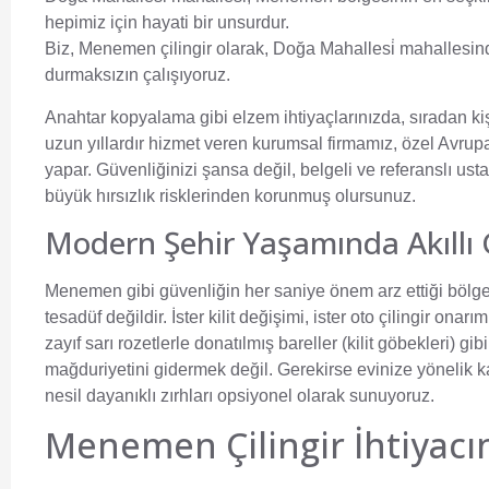
hepimiz için hayati bir unsurdur.
Biz,
Menemen çilingir
olarak, Doğa Mahallesi̇ mahallesind
durmaksızın çalışıyoruz.
Anahtar kopyalama gibi elzem ihtiyaçlarınızda, sıradan ki
uzun yıllardır hizmet veren kurumsal firmamız, özel Avrup
yapar. Güvenliğinizi şansa değil, belgeli ve referanslı us
büyük hırsızlık risklerinden korunmuş olursunuz.
Modern Şehir Yaşamında Akıllı 
Menemen gibi güvenliğin her saniye önem arz ettiği bölge
tesadüf değildir. İster kilit değişimi, ister oto çilingir ona
zayıf sarı rozetlerle donatılmış bareller (kilit göbekleri) g
mağduriyetini gidermek değil. Gerekirse evinize yönelik kalı
nesil dayanıklı zırhları opsiyonel olarak sunuyoruz.
Menemen Çilingir İhtiyac