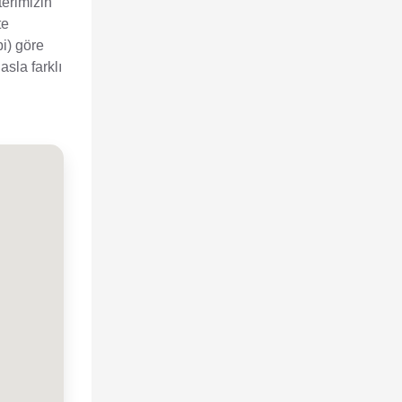
terimizin
te
bi) göre
sla farklı