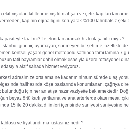
ekilmiş olan kilitlenmemiş tüm ahşap ve çelik kapıları tamame
vermeden, kapının orjinalliğini koruyarak %100 tahribatsız şekil
 kapasiteyle faal mi? Telefondan ararsak hızlı ulaşabilir miyiz?
t İstanbul gibi hiç uyumayan, sönmeyen bir şehirde, özellikle de 
Menemen kentsel yaşam genel metropolü sathında tamı tamına 7 g
nî upuzun tatil bayramlar dahil olmak esasıyla üzere rotasyonel di
 edasıyla aktif sahada hizmet veriyoruz.
merkezi adresimize ortalama ne kadar minimum sürede ulaşıyor
lgesinde halihazırda köşe başlarında konumlanan, çağrıya direk
ak bulunduğu için her an atışa hazır vaziyette beklemektedir. Do
ğun beyaz örtü karlı şartlarına ve ana arterlerde olası mesai çık
ında 15 ile 20 dakika dilimleri içerisinde saniyesi saniyesine h
et tablosu ve fiyatlandırma kıstasınız nedir?