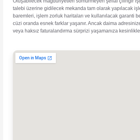
Oluşabilecek mağduriyetleri sömürmeyen şeffaf çilingir işç
talebi üzerine gidilecek mekanda tam olarak yapılacak işl
baremleri, işlem zorluk haritaları ve kullanılacak garanti 
cüzi oranda esnek farklar yaşanır. Ancak daima adresinize
veya haksız faturalandırma sürprizi yaşamanıza kesinlik