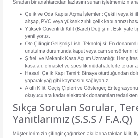
Sıradan bir anahtarcıdan fazlasını sunan işletmemizin ana f
Çelik ve Oda Kapısı Açma İşlemleri:
Çekili veya kili
ahşap, PVC veya yüksek zırhlı çelik kapılarınızı has
Yüksek Güvenlikli Kilit (Barel) Değişimi:
Eski yale ti
yeniliyoruz.
Oto Çilingir Gelişmiş Lishi Teknolojisi:
En donanımlı 
unutulma durumunda kaput veya cam sensörlerini 
Şifreli ve Mekanik Kasa Açılım Uzmanlığı:
Her şifres
kasaları, elmastel ve spesifik müdahalelerle tekrar a
Hasarlı Çelik Kapı Tamiri:
Binaya oturduğundan dolay
yaparak yağ gibi kaymasını sağlıyoruz.
Akıllı Kilit, Geçiş Çipleri ve Göstergeç Entegrasyonu
okuyuculara kadar elektronik donanımları tedarikten
Sıkça Sorulan Sorular, Ter
Yanıtlarımız (S.S.S / F.A.Q)
Müşterilerimizin çilingir çağırırken akıllarına takılan kilit, 