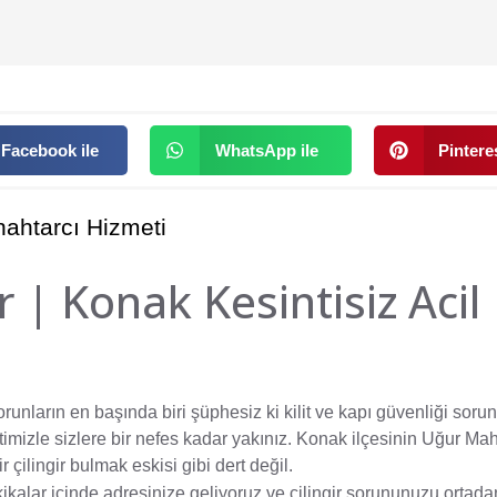
Facebook ile
WhatsApp ile
Pinteres
Anahtarcı Hizmeti
r | Konak Kesintisiz Acil
ların en başında biri şüphesiz ki kilit ve kapı güvenliği sorunl
imizle sizlere bir nefes kadar yakınız. Konak ilçesinin Uğur Maha
çilingir bulmak eskisi gibi dert değil.
kikalar içinde adresinize geliyoruz ve çilingir sorununuzu ortada