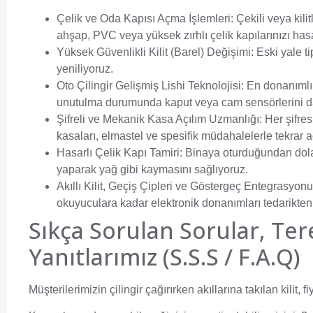
Çelik ve Oda Kapısı Açma İşlemleri:
Çekili veya kili
ahşap, PVC veya yüksek zırhlı çelik kapılarınızı has
Yüksek Güvenlikli Kilit (Barel) Değişimi:
Eski yale ti
yeniliyoruz.
Oto Çilingir Gelişmiş Lishi Teknolojisi:
En donanımlı 
unutulma durumunda kaput veya cam sensörlerini 
Şifreli ve Mekanik Kasa Açılım Uzmanlığı:
Her şifres
kasaları, elmastel ve spesifik müdahalelerle tekrar a
Hasarlı Çelik Kapı Tamiri:
Binaya oturduğundan dolay
yaparak yağ gibi kaymasını sağlıyoruz.
Akıllı Kilit, Geçiş Çipleri ve Göstergeç Entegrasyonu
okuyuculara kadar elektronik donanımları tedarikten
Sıkça Sorulan Sorular, Ter
Yanıtlarımız (S.S.S / F.A.Q)
Müşterilerimizin çilingir çağırırken akıllarına takılan kilit, 