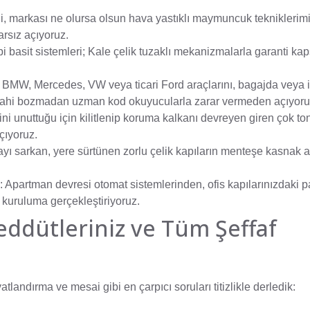
tli, markası ne olursa olsun hava yastıklı maymuncuk tekniklerim
arsız açıyoruz.
pi basit sistemleri; Kale çelik tuzaklı mekanizmalarla garanti k
BMW, Mercedes, VW veya ticari Ford araçlarını, bagajda veya i
dahi bozmadan uzman kod okuyucularla zarar vermeden açıyoru
ini unuttuğu için kilitlenip koruma kalkanı devreyen giren çok to
çıyoruz.
ı sarkan, yere sürtünen zorlu çelik kapıların menteşe kasnak ay
:
Apartman devresi otomat sistemlerinden, ofis kapılarınızdaki p
 kuruluma gerçekleştiriyoruz.
eddütleriniz ve Tüm Şeffaf
fiyatlandırma ve mesai gibi en çarpıcı soruları titizlikle derledik: