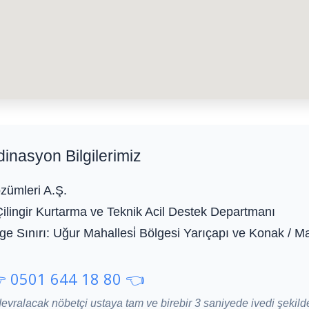
dinasyon Bilgilerimiz
zümleri A.Ş.
Çilingir Kurtarma ve Teknik Acil Destek Departmanı
e Sınırı:
Uğur Mahallesi̇ Bölgesi Yarıçapı ve Konak / M
 0501 644 18 80 👈
devralacak nöbetçi ustaya tam ve birebir 3 saniyede ivedi şekild