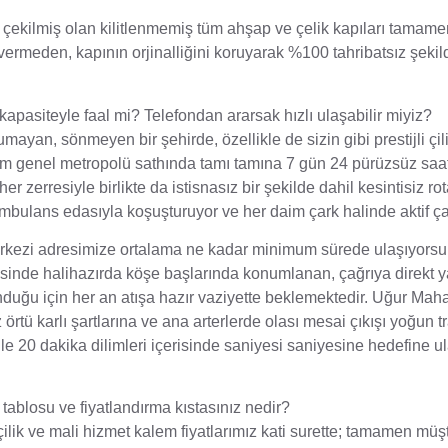
ekilmiş olan kilitlenmemiş tüm ahşap ve çelik kapıları tamame
vermeden, kapının orjinalliğini koruyarak %100 tahribatsız şekil
 kapasiteyle faal mi? Telefondan ararsak hızlı ulaşabilir miyiz?
ayan, sönmeyen bir şehirde, özellikle de sizin gibi prestijli çil
m genel metropolü sathında tamı tamına 7 gün 24 pürüzsüz saat
 her zerresiyle birlikte da istisnasız bir şekilde dahil kesintisiz r
ambulans edasıyla koşuşturuyor ve her daim çark halinde aktif ça
merkezi adresimize ortalama ne kadar minimum sürede ulaşıyors
sinde halihazırda köşe başlarında konumlanan, çağrıya direkt y
unduğu için her an atışa hazır vaziyette beklemektedir. Uğur Mahal
tü karlı şartlarına ve ana arterlerde olası mesai çıkışı yoğun tr
le 20 dakika dilimleri içerisinde saniyesi saniyesine hedefine u
et tablosu ve fiyatlandırma kıstasınız nedir?
ilik ve mali hizmet kalem fiyatlarımız kati surette; tamamen müş