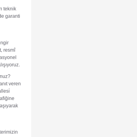
n teknik
de garanti
ingir
, resmî
otasyonel
lışıyoruz.
unuz?
anıt veren
lesi̇
afiğine
laşıyarak
terimizin