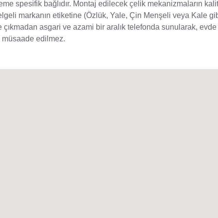
eme spesifik bağlıdır. Montaj edilecek çelik mekanizmaların kali
belgeli markanın etiketine (Özlük, Yale, Çin Menşeli veya Kale gi
 çıkmadan asgari ve azami bir aralık telefonda sunularak, evde a
le müsaade edilmez.