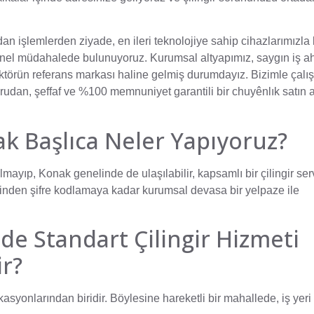
dan işlemlerden ziyade, en ileri teknolojiye sahip cihazlarımızla k
nel müdahalede bulunuyoruz. Kurumsal altyapımız, saygın iş a
ktörün referans markası haline gelmiş durumdayız. Bizimle çalış
rudan, şeffaf ve %100 memnuniyet garantili bir chuyênlık satın 
rak Başlıca Neler Yapıyoruz?
almayıp, Konak genelinde de ulaşılabilir, kapsamlı bir çilingir ser
inden şifre kodlamaya kadar kurumsal devasa bir yelpaze ile
de Standart Çilingir Hizmeti
r?
syonlarından biridir. Böylesine hareketli bir mahallede, iş yeri