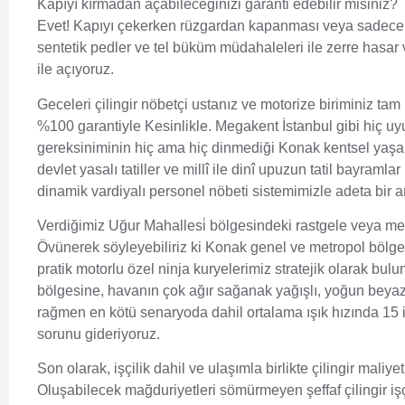
Kapıyı kırmadan açabileceğinizi garanti edebilir misiniz?
Evet! Kapıyı çekerken rüzgardan kapanması veya sadece ç
sentetik pedler ve tel büküm müdahaleleri ile zerre hasar 
ile açıyoruz.
Geceleri çilingir nöbetçi ustanız ve motorize biriminiz tam
%100 garantiyle Kesinlikle. Megakent İstanbul gibi hiç uyum
gereksiniminin hiç ama hiç dinmediği Konak kentsel yaşa
devlet yasalı tatiller ve millî ile dinî upuzun tatil bayramlar
dinamik vardiyalı personel nöbeti sistemimizle adeta bir 
Verdiğimiz Uğur Mahallesi̇ bölgesindeki rastgele veya 
Övünerek söyleyebiliriz ki Konak genel ve metropol bölge
pratik motorlu özel ninja kuryelerimiz stratejik olarak bul
bölgesine, havanın çok ağır sağanak yağışlı, yoğun beyaz ör
rağmen en kötü senaryoda dahil ortalama ışık hızında 15 i
sorunu gideriyoruz.
Son olarak, işçilik dahil ve ulaşımla birlikte çilingir maliy
Oluşabilecek mağduriyetleri sömürmeyen şeffaf çilingir işç