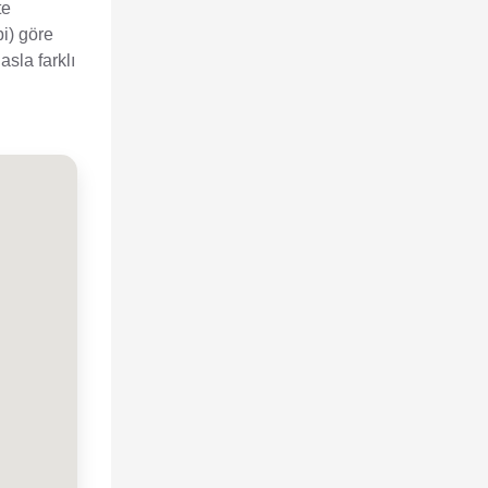
te
bi) göre
sla farklı