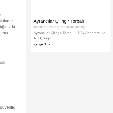
ilit
Ayrancılar Çilingir Torbalı
hlakımız
tığınızda,
Temmuz 9, 2026
Yorum yapılmamış
Ayrancılar Çilingir Torbalı – 7/24 Anahtarcı ve
almış
Acil Çilingir
İçeriğe Git »
visi
 güvenliği