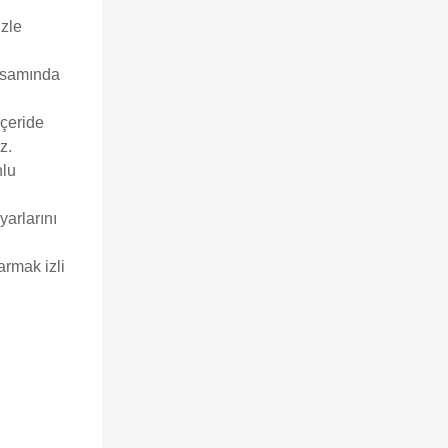
izle
apsamında
çeride
z.
nlu
arlarını
armak izli