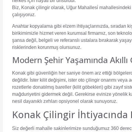
herkes için hayati bir unsurdur.
Biz,
Konak çilingir
olarak, Uğur Mahallesi̇ mahallesindeki
çalışıyoruz.
Anahtar kopyalama gibi elzem ihtiyaçlarınızda, sıradan k
birikimimizle hizmet veren kurumsal firmamız, son teknoloj
şansa değil, belgeli ve referanslı ustalara bırakarak yaşa
risklerinden korunmuş olursunuz.
Modern Şehir Yaşamında Akıllı 
Konak gibi güvenliğin her saniye önem arz ettiği bölgeler
değildir. İster kilit değişimi, ister oto çilingir onarımı veya
rozetlerle donatılmış bareller (kilit göbekleri) gibi zayıf 
mağduriyetini gidermek değil. Gerekirse evinize yönelik kalı
nesil dayanıklı zırhları opsiyonel olarak sunuyoruz.
Konak Çilingir İhtiyacın
Siz değerli mahalle sakinlerimize sunduğumuz 360 derece