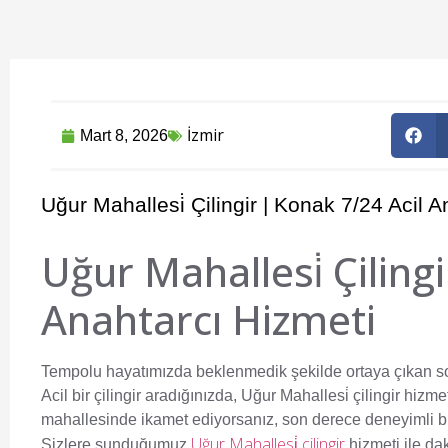
İzmir
Mart 8, 2026
Uğur Mahallesi̇ Çilingir | Konak 7/24 Acil 
Uğur Mahallesi̇ Çilingi
Anahtarcı Hizmeti
Tempolu hayatımızda beklenmedik şekilde ortaya çıkan sorun
Acil bir çilingir aradığınızda,
Uğur Mahallesi̇ çilingir
hizmet
mahallesinde ikamet ediyorsanız, son derece deneyimli bir 
Uğur Mahallesi̇ çilingir
Sizlere sunduğumuz
hizmeti ile da