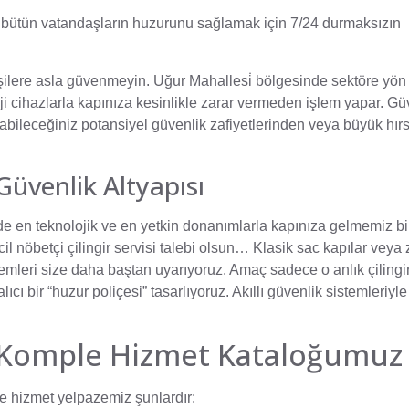
 bütün vatandaşların huzurunu sağlamak için 7/24 durmaksızın
işilere asla güvenmeyin. Uğur Mahallesi̇ bölgesinde sektöre yön
i cihazlarla kapınıza kesinlikle zarar vermeden işlem yapar. Güv
yabileceğiniz potansiyel güvenlik zafiyetlerinden veya büyük hırs
Güvenlik Altyapısı
de en teknolojik ve en yetkin donanımlarla kapınıza gelmemiz bi
 acil nöbetçi çilingir servisi talebi olsun… Klasik sac kapılar veya 
sistemleri size daha baştan uyarıyoruz. Amaç sadece o anlık çilingi
cı bir “huzur poliçesi” tasarlıyoruz. Akıllı güvenlik sistemleriyl
da Komple Hizmet Kataloğumuz
 hizmet yelpazemiz şunlardır: