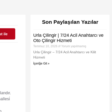
Son Paylaşılan Yazılar
t ile
Urla Çilingir | 7/24 Acil Anahtarcı ve
Oto Çilingir Hizmeti
Temmuz 10, 2026
Yorum yapılmamış
Urla Çilingir – 7/24 Acil Anahtarcı ve Kilit
Hizmeti
İçeriğe Git »
arıdır.
llesi̇
n