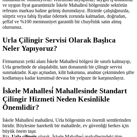
ve uygun fiyat garantimizle İskele Mahallesi̇ bölgesinde sektörün
referans markası haline gelmiş durumdayız. Bizimle çalıştığınızda,
sürpriz veya fahiş fiyatlar ödemek zorunda kalmadan, doğrudan,
şeffaf ve %100 memnuniyet garantili bir chuyênlık satın almış
olursunuz.
Urla Çilingir Servisi Olarak Başlıca
Neler Yapıyoruz?
Firmamızın yetki alanı İskele Mahallesi̇ bölgesi ile sınırlı kalmayıp,
Urla genelinde de ulaşılabilir, tam donanımlı bir çilingir servisi
sunmaktadır. Kapı açmadan, kilit bakımına, anahtar çekiminden şifre
kodlamaya kadar kurumsal devasa bir yelpaze ile karşınızdayız.
İskele Mahallesi̇ Mahallesinde Standart
Çilingir Hizmeti Neden Kesinlikle
Önemlidir?
İskele Mahallesi̇ mahallesi, Urla bölgesinin en önemli semtlerinden
biridir. Böylesine hareketli bir mahallede, ev güvenliği herkes için
büyük önem taşır.
Biz,
Urla çilingir
olarak, İskele Mahallesi̇ mahallesindeki tüm