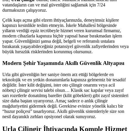
vatandaşların can ve mal güvenliğini sağlamak için 7/24
durmaksızın çalışıyoruz.
Çelik kapı açma gibi elzem ihtiyaçlarınızda, deneyimsiz kişilere
kapınızı kesinlikle teslim etmeyin. İskele Mahallesi̇ bölgesinde
yılların verdiği eşsiz tecrübeyle hizmet veren kurumsal firmamız,
modern cihazlarla kapınıza hiçbir yapısal hasar bırakmadan işlem
yapar. Güvenliğinizi şansa değil, belgeli ve referanslı ustalara
bırakarak yaşayabileceğiniz potansiyel güvenlik zafiyetlerinden veya
büyük hırsızlık risklerinden korunmuş olursunuz.
Modern Şehir Yaşamında Akıllı Güvenlik Altyapısı
Urla gibi güvenliğin her saniye önem arz ettiği bölgelerde en
teknolojik ve en yetkin donanımlarla kapınıza gelmemiz bir tesadüf
değildir. İster kilit değişimi, ister oto çilingir onarımı veya acil
nöbetçi çilingir servisi talebi olsun… Klasik sac kapılar veya zayıf
sarı rozetlerle donatılmış bareller (kilit göbekleri) gibi zayıf sistemleri
size daha baştan uyarıyoruz. Amaç sadece o anlık çilingir
mağduriyetini gidermek değil. Gerekirse evinize yönelik kalıcı bir
“huzur poliçesi” tasarlıyoruz. Akıllı güvenlik sistemleriyle size son
nesil dayanıklı zırhları opsiyonel olarak sunuyoruz.
Urla Çilingir İhtiyacında Komple Hizmet