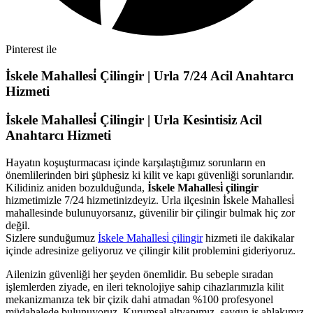
Pinterest ile
İskele Mahallesi̇ Çilingir | Urla 7/24 Acil Anahtarcı
Hizmeti
İskele Mahallesi̇ Çilingir | Urla Kesintisiz Acil
Anahtarcı Hizmeti
Hayatın koşuşturmacası içinde karşılaştığımız sorunların en
önemlilerinden biri şüphesiz ki kilit ve kapı güvenliği sorunlarıdır.
Kilidiniz aniden bozulduğunda,
İskele Mahallesi̇ çilingir
hizmetimizle 7/24 hizmetinizdeyiz. Urla ilçesinin İskele Mahallesi̇
mahallesinde bulunuyorsanız, güvenilir bir çilingir bulmak hiç zor
değil.
Sizlere sunduğumuz
İskele Mahallesi̇ çilingir
hizmeti ile dakikalar
içinde adresinize geliyoruz ve çilingir kilit problemini gideriyoruz.
Ailenizin güvenliği her şeyden önemlidir. Bu sebeple sıradan
işlemlerden ziyade, en ileri teknolojiye sahip cihazlarımızla kilit
mekanizmanıza tek bir çizik dahi atmadan %100 profesyonel
müdahalede bulunuyoruz. Kurumsal altyapımız, saygın iş ahlakımız