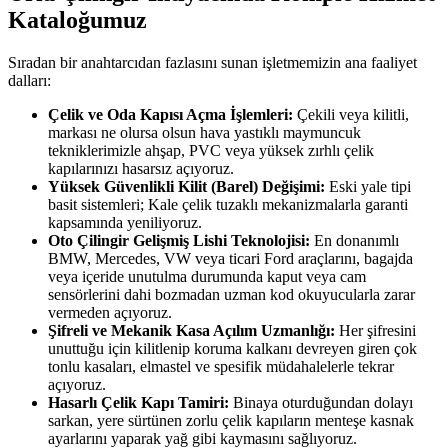
Kataloğumuz
Sıradan bir anahtarcıdan fazlasını sunan işletmemizin ana faaliyet
dalları:
Çelik ve Oda Kapısı Açma İşlemleri:
Çekili veya kilitli,
markası ne olursa olsun hava yastıklı maymuncuk
tekniklerimizle ahşap, PVC veya yüksek zırhlı çelik
kapılarınızı hasarsız açıyoruz.
Yüksek Güvenlikli Kilit (Barel) Değişimi:
Eski yale tipi
basit sistemleri; Kale çelik tuzaklı mekanizmalarla garanti
kapsamında yeniliyoruz.
Oto Çilingir Gelişmiş Lishi Teknolojisi:
En donanımlı
BMW, Mercedes, VW veya ticari Ford araçlarını, bagajda
veya içeride unutulma durumunda kaput veya cam
sensörlerini dahi bozmadan uzman kod okuyucularla zarar
vermeden açıyoruz.
Şifreli ve Mekanik Kasa Açılım Uzmanlığı:
Her şifresini
unuttuğu için kilitlenip koruma kalkanı devreyen giren çok
tonlu kasaları, elmastel ve spesifik müdahalelerle tekrar
açıyoruz.
Hasarlı Çelik Kapı Tamiri:
Binaya oturduğundan dolayı
sarkan, yere sürtünen zorlu çelik kapıların menteşe kasnak
ayarlarını yaparak yağ gibi kaymasını sağlıyoruz.