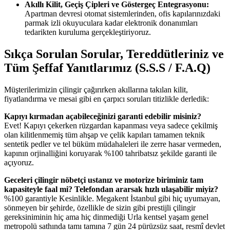
Akıllı Kilit, Geçiş Çipleri ve Göstergeç Entegrasyonu:
Apartman devresi otomat sistemlerinden, ofis kapılarınızdaki
parmak izli okuyuculara kadar elektronik donanımları
tedarikten kuruluma gerçekleştiriyoruz.
Sıkça Sorulan Sorular, Tereddütleriniz ve
Tüm Şeffaf Yanıtlarımız (S.S.S / F.A.Q)
Müşterilerimizin çilingir çağırırken akıllarına takılan kilit,
fiyatlandırma ve mesai gibi en çarpıcı soruları titizlikle derledik:
Kapıyı kırmadan açabileceğinizi garanti edebilir misiniz?
Evet! Kapıyı çekerken rüzgardan kapanması veya sadece çekilmiş
olan kilitlenmemiş tüm ahşap ve çelik kapıları tamamen teknik
sentetik pedler ve tel büküm müdahaleleri ile zerre hasar vermeden,
kapının orjinalliğini koruyarak %100 tahribatsız şekilde garanti ile
açıyoruz.
Geceleri çilingir nöbetçi ustanız ve motorize biriminiz tam
kapasiteyle faal mi? Telefondan ararsak hızlı ulaşabilir miyiz?
%100 garantiyle Kesinlikle. Megakent İstanbul gibi hiç uyumayan,
sönmeyen bir şehirde, özellikle de sizin gibi prestijli çilingir
gereksiniminin hiç ama hiç dinmediği Urla kentsel yaşam genel
metropolü sathında tamı tamına 7 gün 24 pürüzsüz saat, resmî devlet