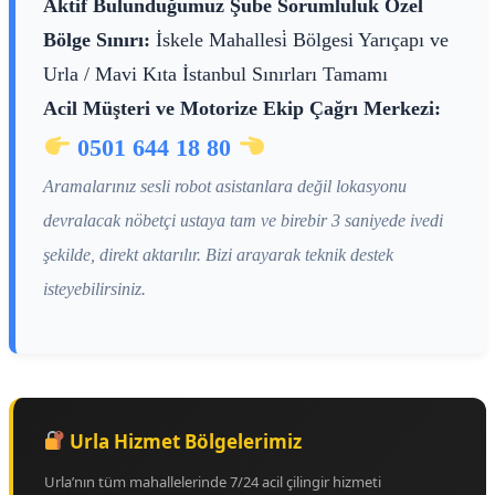
Aktif Bulunduğumuz Şube Sorumluluk Özel
Bölge Sınırı:
İskele Mahallesi̇ Bölgesi Yarıçapı ve
Urla / Mavi Kıta İstanbul Sınırları Tamamı
Acil Müşteri ve Motorize Ekip Çağrı Merkezi:
0501 644 18 80
Aramalarınız sesli robot asistanlara değil lokasyonu
devralacak nöbetçi ustaya tam ve birebir 3 saniyede ivedi
şekilde, direkt aktarılır. Bizi arayarak teknik destek
isteyebilirsiniz.
Urla Hizmet Bölgelerimiz
Urla’nın tüm mahallelerinde 7/24 acil çilingir hizmeti