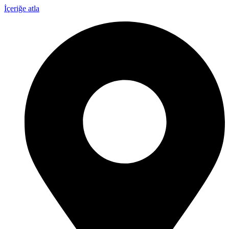
İçeriğe atla