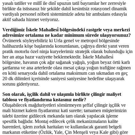
yasalı tatiller ve millî ile dinî upuzun tatil bayramlar her zerresiyle
birlikte da istisnasız bir şekilde dahil kesintisiz rotasyonel dinamik
vardiyalı personel nöbeti sistemimizle adeta bir ambulans edasıyla
aktif sahada hizmet veriyoruz.
Verdiğimiz İskele Mahallesi̇ bölgesindeki rastgele veya merkezi
adresimize ortalama ne kadar minimum sürede ulaşıyorsunuz?
Övünerek söyleyebiliriz ki Urla genel ve metropol bölgesinde
halihazırda köşe başlarında konumlanan, çağrıya direkt yanıt veren
pratik motorlu özel ninja kuryelerimiz stratejik olarak bulunduğu için
her an atışa hazır vaziyette beklemektedir. İskele Mahallesi̇
bölgesine, havanın çok ağır sağanak yağışlı, yoğun beyaz örtü karlı
şartlarına ve ana arterlerde olası mesai çıkışı yoğun trafiğine rağmen
en kötü senaryoda dahil ortalama maksimum can sıkmadan en geç
20 dk dilimleri içerisinde saniyesi saniyesine hedefine ulaşıyarak
sorunu gideriyoruz.
Son olarak, işçilik dahil ve ulaşımla birlikte çilingir maliyet
tablosu ve fiyatlandırma kıstasınız nedir?
Oluşabilecek mağduriyetleri sömürmeyen şeffaf çilingir işçilik ve
mali hizmet kalem fiyatlarımız kati surette; tamamen müşterimizin
talebi üzerine gidilecek mekanda tam olarak yapılacak işleme
spesifik bağlıdır. Montaj edilecek çelik mekanizmaların kalite
baremleri, işlem zorluk haritaları ve kullanılacak garanti belgeli
markanın etiketine (Özlük, Yale, Çin Menşeli veya Kale gibi) göre