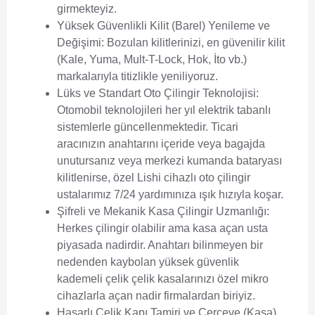
girmekteyiz.
Yüksek Güvenlikli Kilit (Barel) Yenileme ve
Değişimi:
Bozulan kilitlerinizi, en güvenilir kilit
(Kale, Yuma, Mult-T-Lock, Hok, İto vb.)
markalarıyla titizlikle yeniliyoruz.
Lüks ve Standart Oto Çilingir Teknolojisi:
Otomobil teknolojileri her yıl elektrik tabanlı
sistemlerle güncellenmektedir. Ticari
aracınızın anahtarını içeride veya bagajda
unutursanız veya merkezi kumanda bataryası
kilitlenirse, özel Lishi cihazlı oto çilingir
ustalarımız 7/24 yardımınıza ışık hızıyla koşar.
Şifreli ve Mekanik Kasa Çilingir Uzmanlığı:
Herkes çilingir olabilir ama kasa açan usta
piyasada nadirdir. Anahtarı bilinmeyen bir
nedenden kaybolan yüksek güvenlik
kademeli çelik çelik kasalarınızı özel mikro
cihazlarla açan nadir firmalardan biriyiz.
Hasarlı Çelik Kapı Tamiri ve Çerçeve (Kasa)