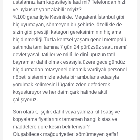
ustalarınız tam kapasiteyle faal mi? Telefondan hızlı
ve uykusuz yanıt alabilir miyiz?
%100 garantiyle Kesinlikle. Megakent İstanbul gibi
hiç uyumayan, sönmeyen bir şehirde, özellikle de
sizin gibi prestijli kategori gereksiniminin hiç ama
hiç dinmediği Tuzla kentsel yaşam genel metropolü
sathında tamı tamına 7 gün 24 pürüzsüz saat, resmî
devlet yasalı tatiller ve millî ile dinî upuzun tatil
bayramlar dahil olmak esasıyla üzere gece gündüz
hiç durmadan rotasyonel dinamik vardiyalı personel
nöbeti sistemimizle adeta bir ambulans edasıyla
yorulmak kelimesini lügatimizden defederek
koşuşturuyor ve her daim çark halinde aktif
çalışıyoruz.
Son olarak, işçilik dahil veya yalnıza kilit satış ve
kopyalama fiyatlarınız tamamen hangi kıstas ve
maddelere göre kesin belirleniyor?
Oluşabilecek mağduriyetleri sömürmeyen şeffaf