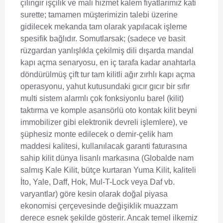
çilingir işçilik ve mali hizmet kalem fiyatlarımız kati
surette; tamamen müşterimizin talebi üzerine
gidilecek mekanda tam olarak yapılacak işleme
spesifik bağlıdır. Somutlarsak; (sadece ve basit
rüzgardan yanlışlıkla çekilmiş dili dışarda mandal
kapı açma senaryosu, en iç tarafa kadar anahtarla
döndürülmüş çift tur tam kilitli ağır zırhlı kapı açma
operasyonu, yahut kutusundaki gıcır gıcır bir sıfır
multi sistem alarmlı çok fonksiyonlu barel (kilit)
taktırma ve komple asansörlü oto kontak kilit beyni
immobilizer gibi elektronik devreli işlemlere), ve
şüphesiz monte edilecek o demir-çelik ham
maddesi kalitesi, kullanılacak garanti faturasına
sahip kilit dünya lisanlı markasına (Globalde nam
salmış Kale Kilit, bütçe kurtaran Yuma Kilit, kaliteli
İto, Yale, Daff, Hok, Mul-T-Lock veya Daf vb.
varyantlar) göre kesin olarak doğal piyasa
ekonomisi çerçevesinde değişiklik muazzam
derece esnek şekilde gösterir. Ancak temel ilkemiz