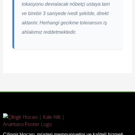
lokasyonu devralacak nöbetçi ustaya tam
ve birebir 3 saniyede ivedi şekilde, direkt
aktarılır. Herhangi gecikme toleransını iş
ahlakımız reddetmektedir.
Çilingir Hocası, müşteri memnuniyetini ve kaliteli hizmeti