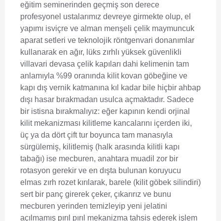
eğitim seminerinden geçmiş son derece
profesyonel ustalarımız devreye girmekte olup, el
yapımı isviçre ve alman menşeli çelik maymuncuk
aparat setleri ve teknolojik röntgenvari donanımlar
kullanarak en ağır, lüks zırhlı yüksek güvenlikli
villavari devasa çelik kapıları dahi kelimenin tam
anlamıyla %99 oranında kilit kovan göbeğine ve
kapı dış vernik katmanına kıl kadar bile hiçbir ahbap
dışı hasar bırakmadan usulca açmaktadır. Sadece
bir istisna bırakmalıyız: eğer kapının kendi orjinal
kilit mekanizması kilitleme kancalarını içerden iki,
üç ya da dört çift tur boyunca tam manasıyla
sürgülemiş, kilitlemiş (halk arasında kilitli kapı
tabağı) ise mecburen, anahtara muadil zor bir
rotasyon gerekir ve en dışta bulunan koruyucu
elmas zırh rozet kırılarak, barele (kilit göbek silindiri)
sert bir panç girerek çeker, çıkarırız ve bunu
mecburen yerinden temizleyip yeni jelatini
açılmamış pırıl pırıl mekanizma tahsis ederek işlem