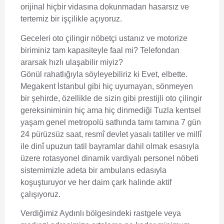
orijinal hiçbir vidasına dokunmadan hasarsız ve
tertemiz bir işçilikle açıyoruz.
Geceleri oto çilingir nöbetçi ustanız ve motorize
biriminiz tam kapasiteyle faal mi? Telefondan
ararsak hızlı ulaşabilir miyiz?
Gönül rahatlığıyla söyleyebiliriz ki Evet, elbette.
Megakent İstanbul gibi hiç uyumayan, sönmeyen
bir şehirde, özellikle de sizin gibi prestijli oto çilingir
gereksiniminin hiç ama hiç dinmediği Tuzla kentsel
yaşam genel metropolü sathında tamı tamına 7 gün
24 pürüzsüz saat, resmî devlet yasalı tatiller ve millî
ile dinî upuzun tatil bayramlar dahil olmak esasıyla
üzere rotasyonel dinamik vardiyalı personel nöbeti
sistemimizle adeta bir ambulans edasıyla
koşuşturuyor ve her daim çark halinde aktif
çalışıyoruz.
Verdiğimiz Aydınlı bölgesindeki rastgele veya