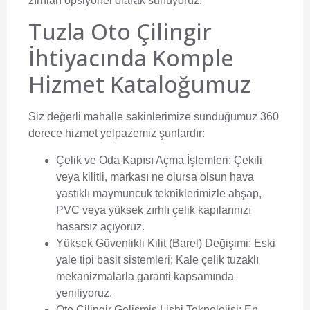
zırhları opsiyonel olarak sunuyoruz.
Tuzla Oto Çilingir
İhtiyacında Komple
Hizmet Kataloğumuz
Siz değerli mahalle sakinlerimize sunduğumuz 360
derece hizmet yelpazemiz şunlardır:
Çelik ve Oda Kapısı Açma İşlemleri:
Çekili
veya kilitli, markası ne olursa olsun hava
yastıklı maymuncuk tekniklerimizle ahşap,
PVC veya yüksek zırhlı çelik kapılarınızı
hasarsız açıyoruz.
Yüksek Güvenlikli Kilit (Barel) Değişimi:
Eski
yale tipi basit sistemleri; Kale çelik tuzaklı
mekanizmalarla garanti kapsamında
yeniliyoruz.
Oto Çilingir Gelişmiş Lishi Teknolojisi:
En