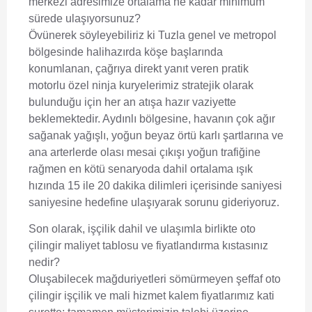
merkezi adresimize ortalama ne kadar minimum
sürede ulaşıyorsunuz?
Övünerek söyleyebiliriz ki Tuzla genel ve metropol
bölgesinde halihazırda köşe başlarında
konumlanan, çağrıya direkt yanıt veren pratik
motorlu özel ninja kuryelerimiz stratejik olarak
bulunduğu için her an atışa hazır vaziyette
beklemektedir. Aydınlı bölgesine, havanın çok ağır
sağanak yağışlı, yoğun beyaz örtü karlı şartlarına ve
ana arterlerde olası mesai çıkışı yoğun trafiğine
rağmen en kötü senaryoda dahil ortalama ışık
hızında 15 ile 20 dakika dilimleri içerisinde saniyesi
saniyesine hedefine ulaşıyarak sorunu gideriyoruz.
Son olarak, işçilik dahil ve ulaşımla birlikte oto
çilingir maliyet tablosu ve fiyatlandırma kıstasınız
nedir?
Oluşabilecek mağduriyetleri sömürmeyen şeffaf oto
çilingir işçilik ve mali hizmet kalem fiyatlarımız kati