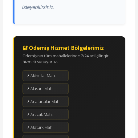
isteyebilirsiniz.
🔐 Ödemiş Hizmet Bölgelerimiz
Ödemiş’nın tüm mahallelerinde 7/24 acil çilingir
hizmeti sunuyoruz.
Akincilar Mah.
Alasarli Mah.
Anafartalar Mah.
Articak Mah.
Ataturk Mah.