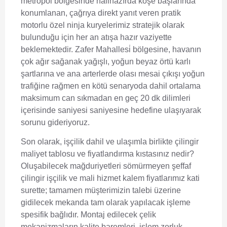
metropol bölgesinde halihazırda köşe başlarında
konumlanan, çağrıya direkt yanıt veren pratik
motorlu özel ninja kuryelerimiz stratejik olarak
bulunduğu için her an atışa hazır vaziyette
beklemektedir. Zafer Mahallesi̇ bölgesine, havanın
çok ağır sağanak yağışlı, yoğun beyaz örtü karlı
şartlarına ve ana arterlerde olası mesai çıkışı yoğun
trafiğine rağmen en kötü senaryoda dahil ortalama
maksimum can sıkmadan en geç 20 dk dilimleri
içerisinde saniyesi saniyesine hedefine ulaşıyarak
sorunu gideriyoruz.
Son olarak, işçilik dahil ve ulaşımla birlikte çilingir
maliyet tablosu ve fiyatlandırma kıstasınız nedir?
Oluşabilecek mağduriyetleri sömürmeyen şeffaf
çilingir işçilik ve mali hizmet kalem fiyatlarımız kati
surette; tamamen müşterimizin talebi üzerine
gidilecek mekanda tam olarak yapılacak işleme
spesifik bağlıdır. Montaj edilecek çelik
mekanizmaların kalite baremleri, işlem zorluk