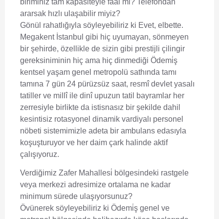
biriminiz tam kapasiteyle faal mi? Telefondan
ararsak hızlı ulaşabilir miyiz?
Gönül rahatlığıyla söyleyebiliriz ki Evet, elbette.
Megakent İstanbul gibi hiç uyumayan, sönmeyen
bir şehirde, özellikle de sizin gibi prestijli çilingir
gereksiniminin hiç ama hiç dinmediği Ödemi̇ş
kentsel yaşam genel metropolü sathında tamı
tamına 7 gün 24 pürüzsüz saat, resmî devlet yasalı
tatiller ve millî ile dinî upuzun tatil bayramlar her
zerresiyle birlikte da istisnasız bir şekilde dahil
kesintisiz rotasyonel dinamik vardiyalı personel
nöbeti sistemimizle adeta bir ambulans edasıyla
koşuşturuyor ve her daim çark halinde aktif
çalışıyoruz.
Verdiğimiz Zafer Mahallesi̇ bölgesindeki rastgele
veya merkezi adresimize ortalama ne kadar
minimum sürede ulaşıyorsunuz?
Övünerek söyleyebiliriz ki Ödemi̇ş genel ve