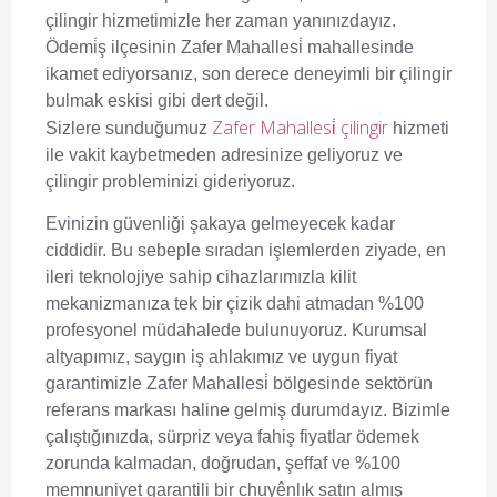
çilingir
hizmetimizle her zaman yanınızdayız.
Ödemi̇ş ilçesinin Zafer Mahallesi̇ mahallesinde
ikamet ediyorsanız, son derece deneyimli bir çilingir
bulmak eskisi gibi dert değil.
Zafer Mahallesi̇ çilingir
Sizlere sunduğumuz
hizmeti
ile vakit kaybetmeden adresinize geliyoruz ve
çilingir probleminizi gideriyoruz.
Evinizin güvenliği şakaya gelmeyecek kadar
ciddidir. Bu sebeple sıradan işlemlerden ziyade, en
ileri teknolojiye sahip cihazlarımızla kilit
mekanizmanıza tek bir çizik dahi atmadan %100
profesyonel müdahalede bulunuyoruz. Kurumsal
altyapımız, saygın iş ahlakımız ve uygun fiyat
garantimizle Zafer Mahallesi̇ bölgesinde sektörün
referans markası haline gelmiş durumdayız. Bizimle
çalıştığınızda, sürpriz veya fahiş fiyatlar ödemek
zorunda kalmadan, doğrudan, şeffaf ve %100
memnuniyet garantili bir chuyênlık satın almış