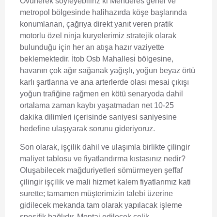
Övünerek söyleyebiliriz ki Menderes genel ve
metropol bölgesinde halihazırda köşe başlarında
konumlanan, çağrıya direkt yanıt veren pratik
motorlu özel ninja kuryelerimiz stratejik olarak
bulunduğu için her an atışa hazır vaziyette
beklemektedir. İtob Osb Mahallesi̇ bölgesine,
havanın çok ağır sağanak yağışlı, yoğun beyaz örtü
karlı şartlarına ve ana arterlerde olası mesai çıkışı
yoğun trafiğine rağmen en kötü senaryoda dahil
ortalama zaman kaybı yaşatmadan net 10-25
dakika dilimleri içerisinde saniyesi saniyesine
hedefine ulaşıyarak sorunu gideriyoruz.
Son olarak, işçilik dahil ve ulaşımla birlikte çilingir
maliyet tablosu ve fiyatlandırma kıstasınız nedir?
Oluşabilecek mağduriyetleri sömürmeyen şeffaf
çilingir işçilik ve mali hizmet kalem fiyatlarımız kati
surette; tamamen müşterimizin talebi üzerine
gidilecek mekanda tam olarak yapılacak işleme
spesifik bağlıdır. Montaj edilecek çelik