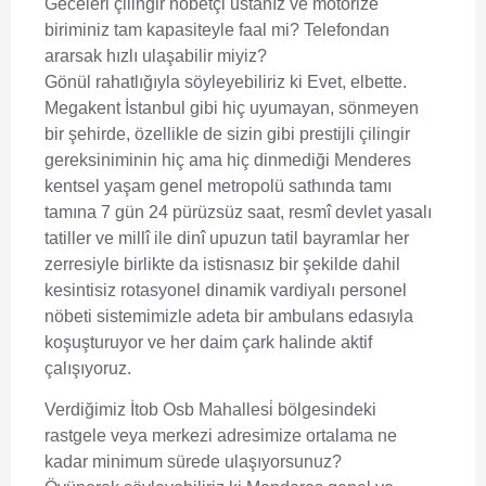
Geceleri çilingir nöbetçi ustanız ve motorize
biriminiz tam kapasiteyle faal mi? Telefondan
ararsak hızlı ulaşabilir miyiz?
Gönül rahatlığıyla söyleyebiliriz ki Evet, elbette.
Megakent İstanbul gibi hiç uyumayan, sönmeyen
bir şehirde, özellikle de sizin gibi prestijli çilingir
gereksiniminin hiç ama hiç dinmediği Menderes
kentsel yaşam genel metropolü sathında tamı
tamına 7 gün 24 pürüzsüz saat, resmî devlet yasalı
tatiller ve millî ile dinî upuzun tatil bayramlar her
zerresiyle birlikte da istisnasız bir şekilde dahil
kesintisiz rotasyonel dinamik vardiyalı personel
nöbeti sistemimizle adeta bir ambulans edasıyla
koşuşturuyor ve her daim çark halinde aktif
çalışıyoruz.
Verdiğimiz İtob Osb Mahallesi̇ bölgesindeki
rastgele veya merkezi adresimize ortalama ne
kadar minimum sürede ulaşıyorsunuz?