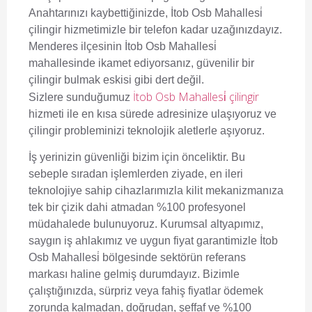
Anahtarınızı kaybettiğinizde,
İtob Osb Mahallesi̇
çilingir
hizmetimizle bir telefon kadar uzağınızdayız.
Menderes ilçesinin İtob Osb Mahallesi̇
mahallesinde ikamet ediyorsanız, güvenilir bir
çilingir bulmak eskisi gibi dert değil.
İtob Osb Mahallesi̇ çilingir
Sizlere sunduğumuz
hizmeti ile en kısa sürede adresinize ulaşıyoruz ve
çilingir probleminizi teknolojik aletlerle aşıyoruz.
İş yerinizin güvenliği bizim için önceliktir. Bu
sebeple sıradan işlemlerden ziyade, en ileri
teknolojiye sahip cihazlarımızla kilit mekanizmanıza
tek bir çizik dahi atmadan %100 profesyonel
müdahalede bulunuyoruz. Kurumsal altyapımız,
saygın iş ahlakımız ve uygun fiyat garantimizle İtob
Osb Mahallesi̇ bölgesinde sektörün referans
markası haline gelmiş durumdayız. Bizimle
çalıştığınızda, sürpriz veya fahiş fiyatlar ödemek
zorunda kalmadan, doğrudan, şeffaf ve %100