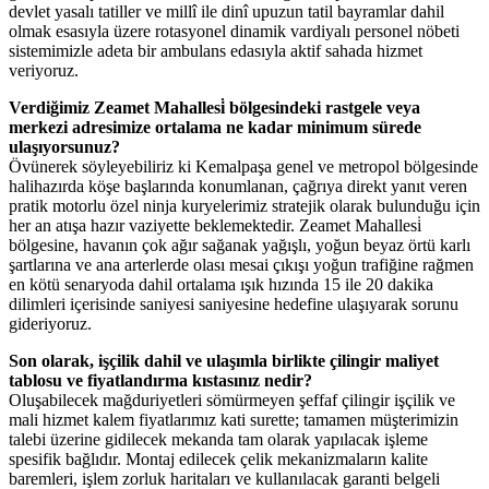
devlet yasalı tatiller ve millî ile dinî upuzun tatil bayramlar dahil
olmak esasıyla üzere rotasyonel dinamik vardiyalı personel nöbeti
sistemimizle adeta bir ambulans edasıyla aktif sahada hizmet
veriyoruz.
Verdiğimiz Zeamet Mahallesi̇ bölgesindeki rastgele veya
merkezi adresimize ortalama ne kadar minimum sürede
ulaşıyorsunuz?
Övünerek söyleyebiliriz ki Kemalpaşa genel ve metropol bölgesinde
halihazırda köşe başlarında konumlanan, çağrıya direkt yanıt veren
pratik motorlu özel ninja kuryelerimiz stratejik olarak bulunduğu için
her an atışa hazır vaziyette beklemektedir. Zeamet Mahallesi̇
bölgesine, havanın çok ağır sağanak yağışlı, yoğun beyaz örtü karlı
şartlarına ve ana arterlerde olası mesai çıkışı yoğun trafiğine rağmen
en kötü senaryoda dahil ortalama ışık hızında 15 ile 20 dakika
dilimleri içerisinde saniyesi saniyesine hedefine ulaşıyarak sorunu
gideriyoruz.
Son olarak, işçilik dahil ve ulaşımla birlikte çilingir maliyet
tablosu ve fiyatlandırma kıstasınız nedir?
Oluşabilecek mağduriyetleri sömürmeyen şeffaf çilingir işçilik ve
mali hizmet kalem fiyatlarımız kati surette; tamamen müşterimizin
talebi üzerine gidilecek mekanda tam olarak yapılacak işleme
spesifik bağlıdır. Montaj edilecek çelik mekanizmaların kalite
baremleri, işlem zorluk haritaları ve kullanılacak garanti belgeli