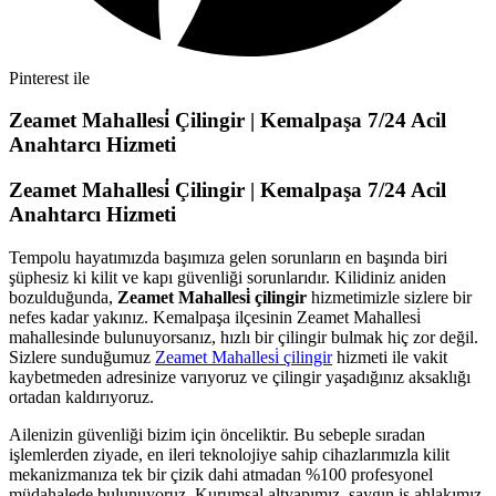
Pinterest ile
Zeamet Mahallesi̇ Çilingir | Kemalpaşa 7/24 Acil
Anahtarcı Hizmeti
Zeamet Mahallesi̇ Çilingir | Kemalpaşa 7/24 Acil
Anahtarcı Hizmeti
Tempolu hayatımızda başımıza gelen sorunların en başında biri
şüphesiz ki kilit ve kapı güvenliği sorunlarıdır. Kilidiniz aniden
bozulduğunda,
Zeamet Mahallesi̇ çilingir
hizmetimizle sizlere bir
nefes kadar yakınız. Kemalpaşa ilçesinin Zeamet Mahallesi̇
mahallesinde bulunuyorsanız, hızlı bir çilingir bulmak hiç zor değil.
Sizlere sunduğumuz
Zeamet Mahallesi̇ çilingir
hizmeti ile vakit
kaybetmeden adresinize varıyoruz ve çilingir yaşadığınız aksaklığı
ortadan kaldırıyoruz.
Ailenizin güvenliği bizim için önceliktir. Bu sebeple sıradan
işlemlerden ziyade, en ileri teknolojiye sahip cihazlarımızla kilit
mekanizmanıza tek bir çizik dahi atmadan %100 profesyonel
müdahalede bulunuyoruz. Kurumsal altyapımız, saygın iş ahlakımız