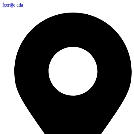
İçeriğe atla