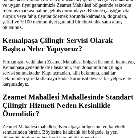
ve uygun fiyat garantimizle Zeamet Mahallesi̇ bölgesinde sektörün
referans markası haline gelmiş durumdayız. Bizimle çalıştığınızda,
sürpriz veya fahiş fiyatlar ödemek zorunda kalmadan, doğrudan,
şeffaf ve %100 memnuniyet garantili bir chuyênlık satın almış
olursunuz.
Kemalpaşa Çilingir Servisi Olarak
Başlıca Neler Yapıyoruz?
Firmamızın yetki alanı Zeamet Mahallesi̇ bölgesi ile sınırlı kalmayıp,
Kemalpaşa genelinde de ulaşılabilir, tam donanımlı bir çilingir
servisi sunmaktadır. Kapı açmadan, kilit bakımına, anahtar
çekiminden şifre kodlamaya kadar kurumsal devasa bir yelpaze ile
karşınızdayız.
Zeamet Mahallesi̇ Mahallesinde Standart
Çilingir Hizmeti Neden Kesinlikle
Önemlidir?
Zeamet Mahallesi̇ mahallesi, Kemalpaşa bölgesinin en hareketli
semtlerinden biridir. Böylesine kalabalık bir bölgede, iş yeri
güvenliği toplumun her ferdi için büyük önem taşır.