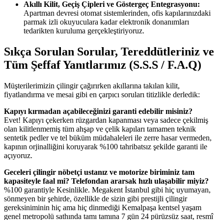
Akıllı Kilit, Geçiş Çipleri ve Göstergeç Entegrasyonu:
Apartman devresi otomat sistemlerinden, ofis kapılarınızdaki
parmak izli okuyuculara kadar elektronik donanımları
tedarikten kuruluma gerçekleştiriyoruz.
Sıkça Sorulan Sorular, Tereddütleriniz ve
Tüm Şeffaf Yanıtlarımız (S.S.S / F.A.Q)
Müşterilerimizin çilingir çağırırken akıllarına takılan kilit,
fiyatlandırma ve mesai gibi en çarpıcı soruları titizlikle derledik:
Kapıyı kırmadan açabileceğinizi garanti edebilir misiniz?
Evet! Kapıyı çekerken rüzgardan kapanması veya sadece çekilmiş
olan kilitlenmemiş tüm ahşap ve çelik kapıları tamamen teknik
sentetik pedler ve tel büküm müdahaleleri ile zerre hasar vermeden,
kapının orjinalliğini koruyarak %100 tahribatsız şekilde garanti ile
açıyoruz.
Geceleri çilingir nöbetçi ustanız ve motorize biriminiz tam
kapasiteyle faal mi? Telefondan ararsak hızlı ulaşabilir miyiz?
%100 garantiyle Kesinlikle. Megakent İstanbul gibi hiç uyumayan,
sönmeyen bir şehirde, özellikle de sizin gibi prestijli çilingir
gereksiniminin hiç ama hiç dinmediği Kemalpaşa kentsel yaşam
genel metropolü sathında tamı tamına 7 gün 24 pürüzsüz saat, resmî