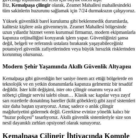
Biz,
Kemalpaşa çilingir
olarak, Zeamet Mahallesi̇ mahallesindeki
tüm sakinlerin huzurunu sağlamak için 7/24 durmaksızın çalışıyoruz.
Yüksek güvenlikli barel kurulumu gibi beklenmedik durumlarda,
kalitesiz kişilere asla güvenmeyin. Zeamet Mahallesi̇ bölgesinde
uzun yıllardır hizmet veren kurumsal firmamız, modern ekipmanlarla
kapınıza orijinalliğini koruyarak işlem yapar. Güvenliğinizi şansa
değil, belgeli ve referanslı ustalara bırakarak yaşayabileceğiniz
potansiyel güvenlik zafiyetlerinden veya büyük hırsızlık risklerinden
korunmuş olursunuz.
Modern Şehir Yaşamında Akıllı Güvenlik Altyapısı
Kemalpaşa gibi güvenliğin her saniye önem arz ettiği bölgelerde en
teknolojik ve en yetkin donanımlarla kapınıza gelmemiz bir tesadüf
değildir. İster kilit değişimi, ister oto çilingir onarımı veya acil
nöbetçi çilingir servisi talebi olsun… Klasik sac kapılar veya zayıf
sarı rozetlerle donatılmış bareller (kilit göbekleri) gibi zayıf sistemleri
size daha baştan uyarıyoruz. Amaç sadece o anlık çilingir
mağduriyetini gidermek değil. Gerekirse evinize yönelik kalıcı bir
“huzur poliçesi” tasarlıyoruz. Akıllı güvenlik sistemleriyle size son
nesil dayanıklı zırhları opsiyonel olarak sunuyoruz.
Kemalpaşa Çilingir İhtiyacında Komple