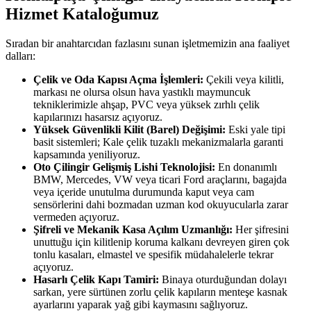
Hizmet Kataloğumuz
Sıradan bir anahtarcıdan fazlasını sunan işletmemizin ana faaliyet
dalları:
Çelik ve Oda Kapısı Açma İşlemleri:
Çekili veya kilitli,
markası ne olursa olsun hava yastıklı maymuncuk
tekniklerimizle ahşap, PVC veya yüksek zırhlı çelik
kapılarınızı hasarsız açıyoruz.
Yüksek Güvenlikli Kilit (Barel) Değişimi:
Eski yale tipi
basit sistemleri; Kale çelik tuzaklı mekanizmalarla garanti
kapsamında yeniliyoruz.
Oto Çilingir Gelişmiş Lishi Teknolojisi:
En donanımlı
BMW, Mercedes, VW veya ticari Ford araçlarını, bagajda
veya içeride unutulma durumunda kaput veya cam
sensörlerini dahi bozmadan uzman kod okuyucularla zarar
vermeden açıyoruz.
Şifreli ve Mekanik Kasa Açılım Uzmanlığı:
Her şifresini
unuttuğu için kilitlenip koruma kalkanı devreyen giren çok
tonlu kasaları, elmastel ve spesifik müdahalelerle tekrar
açıyoruz.
Hasarlı Çelik Kapı Tamiri:
Binaya oturduğundan dolayı
sarkan, yere sürtünen zorlu çelik kapıların menteşe kasnak
ayarlarını yaparak yağ gibi kaymasını sağlıyoruz.