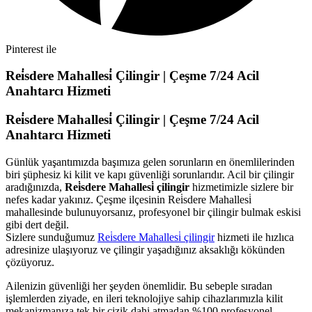
Pinterest ile
Rei̇sdere Mahallesi̇ Çilingir | Çeşme 7/24 Acil
Anahtarcı Hizmeti
Rei̇sdere Mahallesi̇ Çilingir | Çeşme 7/24 Acil
Anahtarcı Hizmeti
Günlük yaşantımızda başımıza gelen sorunların en önemlilerinden
biri şüphesiz ki kilit ve kapı güvenliği sorunlarıdır. Acil bir çilingir
aradığınızda,
Rei̇sdere Mahallesi̇ çilingir
hizmetimizle sizlere bir
nefes kadar yakınız. Çeşme ilçesinin Rei̇sdere Mahallesi̇
mahallesinde bulunuyorsanız, profesyonel bir çilingir bulmak eskisi
gibi dert değil.
Sizlere sunduğumuz
Rei̇sdere Mahallesi̇ çilingir
hizmeti ile hızlıca
adresinize ulaşıyoruz ve çilingir yaşadığınız aksaklığı kökünden
çözüyoruz.
Ailenizin güvenliği her şeyden önemlidir. Bu sebeple sıradan
işlemlerden ziyade, en ileri teknolojiye sahip cihazlarımızla kilit
mekanizmanıza tek bir çizik dahi atmadan %100 profesyonel