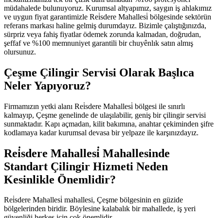
müdahalede bulunuyoruz. Kurumsal altyapımız, saygın iş ahlakımız
ve uygun fiyat garantimizle Rei̇sdere Mahallesi̇ bölgesinde sektörün
referans markası haline gelmiş durumdayız. Bizimle çalıştığınızda,
sürpriz veya fahiş fiyatlar ödemek zorunda kalmadan, doğrudan,
şeffaf ve %100 memnuniyet garantili bir chuyênlık satın almış
olursunuz.
Çeşme Çilingir Servisi Olarak Başlıca
Neler Yapıyoruz?
Firmamızın yetki alanı Rei̇sdere Mahallesi̇ bölgesi ile sınırlı
kalmayıp, Çeşme genelinde de ulaşılabilir, geniş bir çilingir servisi
sunmaktadır. Kapı açmadan, kilit bakımına, anahtar çekiminden şifre
kodlamaya kadar kurumsal devasa bir yelpaze ile karşınızdayız.
Rei̇sdere Mahallesi̇ Mahallesinde
Standart Çilingir Hizmeti Neden
Kesinlikle Önemlidir?
Rei̇sdere Mahallesi̇ mahallesi, Çeşme bölgesinin en güzide
bölgelerinden biridir. Böylesine kalabalık bir mahallede, iş yeri
güvenliği herkes için çok önemlidir.