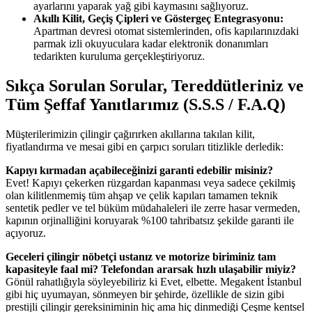
ayarlarını yaparak yağ gibi kaymasını sağlıyoruz.
Akıllı Kilit, Geçiş Çipleri ve Göstergeç Entegrasyonu:
Apartman devresi otomat sistemlerinden, ofis kapılarınızdaki
parmak izli okuyuculara kadar elektronik donanımları
tedarikten kuruluma gerçekleştiriyoruz.
Sıkça Sorulan Sorular, Tereddütleriniz ve
Tüm Şeffaf Yanıtlarımız (S.S.S / F.A.Q)
Müşterilerimizin çilingir çağırırken akıllarına takılan kilit,
fiyatlandırma ve mesai gibi en çarpıcı soruları titizlikle derledik:
Kapıyı kırmadan açabileceğinizi garanti edebilir misiniz?
Evet! Kapıyı çekerken rüzgardan kapanması veya sadece çekilmiş
olan kilitlenmemiş tüm ahşap ve çelik kapıları tamamen teknik
sentetik pedler ve tel büküm müdahaleleri ile zerre hasar vermeden,
kapının orjinalliğini koruyarak %100 tahribatsız şekilde garanti ile
açıyoruz.
Geceleri çilingir nöbetçi ustanız ve motorize biriminiz tam
kapasiteyle faal mi? Telefondan ararsak hızlı ulaşabilir miyiz?
Gönül rahatlığıyla söyleyebiliriz ki Evet, elbette. Megakent İstanbul
gibi hiç uyumayan, sönmeyen bir şehirde, özellikle de sizin gibi
prestijli çilingir gereksiniminin hiç ama hiç dinmediği Çeşme kentsel