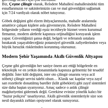
Biz,
Çeşme çilingir
olarak, Rei̇sdere Mahallesi̇ mahallesindeki tüm
esnaflarımızın ve sakinlerimizin can ve mal güvenliğini sağlamak
için 7/24 vardiyalı olarak nöbet tutuyoruz.
Göbek değişimi gibi elzem ihtiyaçlarınızda, mahalle aralarında
amatörce çalışan kişilere asla güvenmeyin. Rei̇sdere Mahallesi̇
bölgesinde yılların verdiği eşsiz tecrübeyle hizmet veren kurumsal
firmamız, modern aletlerle kapınıza orijinalliğini koruyarak işlem
yapar. Güvenliğinizi şansa değil, belgeli ve referanslı ustalara
bırakarak yaşayabileceğiniz potansiyel güvenlik zafiyetlerinden veya
büyük hırsızlık risklerinden korunmuş olursunuz.
Modern Şehir Yaşamında Akıllı Güvenlik Altyapısı
Çeşme gibi güvenliğin her saniye önem arz ettiği bölgelerde en
teknolojik ve en yetkin donanımlarla kapınıza gelmemiz bir tesadüf
değildir. İster kilit değişimi, ister oto çilingir onarımı veya acil
nöbetçi çilingir servisi talebi olsun… Klasik sac kapılar veya zayıf
sarı rozetlerle donatılmış bareller (kilit göbekleri) gibi zayıf sistemleri
size daha baştan uyarıyoruz. Amaç sadece o anlık çilingir
mağduriyetini gidermek değil. Gerekirse evinize yönelik kalıcı bir
“huzur poliçesi” tasarlıyoruz. Akıllı güvenlik sistemleriyle size son
nesil dayanıklı zırhları opsiyonel olarak sunuyoruz.