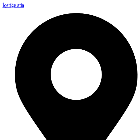
İçeriğe atla