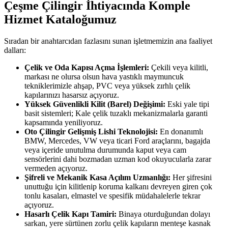
Çeşme Çilingir İhtiyacında Komple
Hizmet Kataloğumuz
Sıradan bir anahtarcıdan fazlasını sunan işletmemizin ana faaliyet
dalları:
Çelik ve Oda Kapısı Açma İşlemleri:
Çekili veya kilitli,
markası ne olursa olsun hava yastıklı maymuncuk
tekniklerimizle ahşap, PVC veya yüksek zırhlı çelik
kapılarınızı hasarsız açıyoruz.
Yüksek Güvenlikli Kilit (Barel) Değişimi:
Eski yale tipi
basit sistemleri; Kale çelik tuzaklı mekanizmalarla garanti
kapsamında yeniliyoruz.
Oto Çilingir Gelişmiş Lishi Teknolojisi:
En donanımlı
BMW, Mercedes, VW veya ticari Ford araçlarını, bagajda
veya içeride unutulma durumunda kaput veya cam
sensörlerini dahi bozmadan uzman kod okuyucularla zarar
vermeden açıyoruz.
Şifreli ve Mekanik Kasa Açılım Uzmanlığı:
Her şifresini
unuttuğu için kilitlenip koruma kalkanı devreyen giren çok
tonlu kasaları, elmastel ve spesifik müdahalelerle tekrar
açıyoruz.
Hasarlı Çelik Kapı Tamiri:
Binaya oturduğundan dolayı
sarkan, yere sürtünen zorlu çelik kapıların menteşe kasnak