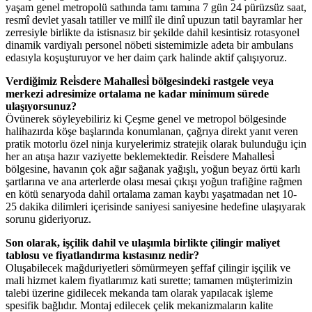
yaşam genel metropolü sathında tamı tamına 7 gün 24 pürüzsüz saat,
resmî devlet yasalı tatiller ve millî ile dinî upuzun tatil bayramlar her
zerresiyle birlikte da istisnasız bir şekilde dahil kesintisiz rotasyonel
dinamik vardiyalı personel nöbeti sistemimizle adeta bir ambulans
edasıyla koşuşturuyor ve her daim çark halinde aktif çalışıyoruz.
Verdiğimiz Rei̇sdere Mahallesi̇ bölgesindeki rastgele veya
merkezi adresimize ortalama ne kadar minimum sürede
ulaşıyorsunuz?
Övünerek söyleyebiliriz ki Çeşme genel ve metropol bölgesinde
halihazırda köşe başlarında konumlanan, çağrıya direkt yanıt veren
pratik motorlu özel ninja kuryelerimiz stratejik olarak bulunduğu için
her an atışa hazır vaziyette beklemektedir. Rei̇sdere Mahallesi̇
bölgesine, havanın çok ağır sağanak yağışlı, yoğun beyaz örtü karlı
şartlarına ve ana arterlerde olası mesai çıkışı yoğun trafiğine rağmen
en kötü senaryoda dahil ortalama zaman kaybı yaşatmadan net 10-
25 dakika dilimleri içerisinde saniyesi saniyesine hedefine ulaşıyarak
sorunu gideriyoruz.
Son olarak, işçilik dahil ve ulaşımla birlikte çilingir maliyet
tablosu ve fiyatlandırma kıstasınız nedir?
Oluşabilecek mağduriyetleri sömürmeyen şeffaf çilingir işçilik ve
mali hizmet kalem fiyatlarımız kati surette; tamamen müşterimizin
talebi üzerine gidilecek mekanda tam olarak yapılacak işleme
spesifik bağlıdır. Montaj edilecek çelik mekanizmaların kalite