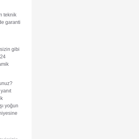
n teknik
de garanti
sizin gibi
 24
namik
sunuz?
 yanıt
ek
ışı yoğun
niyesine