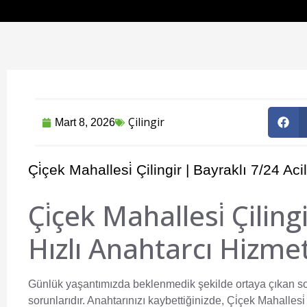
Çilingir
Mart 8, 2026
Çi̇çek Mahallesi̇ Çilingir | Bayraklı 7/24 Ac
Çi̇çek Mahallesi̇ Çilin
Hızlı Anahtarcı Hizmet
Günlük yaşantımızda beklenmedik şekilde ortaya çıkan sorun
sorunlarıdır. Anahtarınızı kaybettiğinizde,
Çi̇çek Mahallesi̇ 