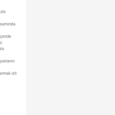
izle
apsamında
çeride
z.
nlu
arlarını
armak izli