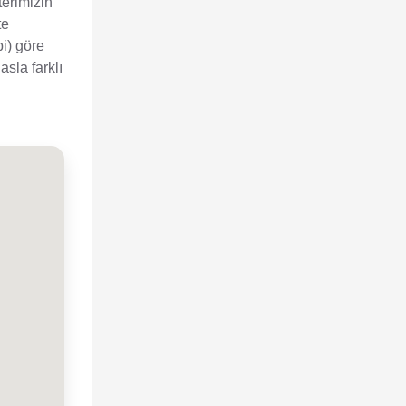
terimizin
te
bi) göre
sla farklı