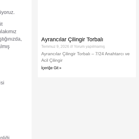
iyoruz.
it
hlakımız
Ayrancılar Çilingir Torbalı
tığınızda,
almış
Temmuz 9, 2026
Yorum yapılmamış
Ayrancılar Çilingir Torbalı – 7/24 Anahtarcı ve
Acil Çilingir
İçeriğe Git »
isi
nliği