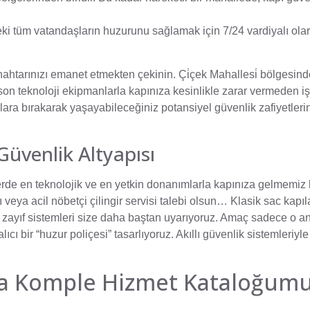
eki tüm vatandaşların huzurunu sağlamak için 7/24 vardiyalı ola
nahtarınızı emanet etmekten çekinin. Çi̇çek Mahallesi̇ bölgesinde
son teknoloji ekipmanlarla kapınıza kesinlikle zarar vermeden i
talara bırakarak yaşayabileceğiniz potansiyel güvenlik zafiyetler
Güvenlik Altyapısı
lerde en teknolojik ve en yetkin donanımlarla kapınıza gelmemiz 
rımı veya acil nöbetçi çilingir servisi talebi olsun… Klasik sac kapı
ibi zayıf sistemleri size daha baştan uyarıyoruz. Amaç sadece o anl
cı bir “huzur poliçesi” tasarlıyoruz. Akıllı güvenlik sistemleriyl
ında Komple Hizmet Kataloğum