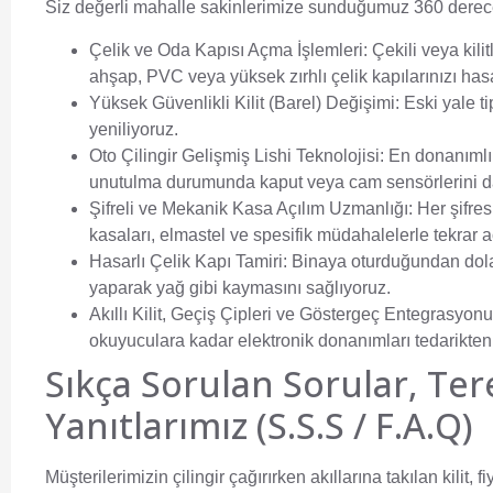
Siz değerli mahalle sakinlerimize sunduğumuz 360 derece
Çelik ve Oda Kapısı Açma İşlemleri:
Çekili veya kili
ahşap, PVC veya yüksek zırhlı çelik kapılarınızı has
Yüksek Güvenlikli Kilit (Barel) Değişimi:
Eski yale ti
yeniliyoruz.
Oto Çilingir Gelişmiş Lishi Teknolojisi:
En donanımlı 
unutulma durumunda kaput veya cam sensörlerini 
Şifreli ve Mekanik Kasa Açılım Uzmanlığı:
Her şifres
kasaları, elmastel ve spesifik müdahalelerle tekrar a
Hasarlı Çelik Kapı Tamiri:
Binaya oturduğundan dolay
yaparak yağ gibi kaymasını sağlıyoruz.
Akıllı Kilit, Geçiş Çipleri ve Göstergeç Entegrasyonu
okuyuculara kadar elektronik donanımları tedarikten
Sıkça Sorulan Sorular, Ter
Yanıtlarımız (S.S.S / F.A.Q)
Müşterilerimizin çilingir çağırırken akıllarına takılan kilit, 