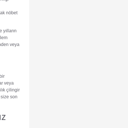
rak nöbet
 yılların
şlem
inden veya
bir
lar veya
ık çilingir
e size son
uz