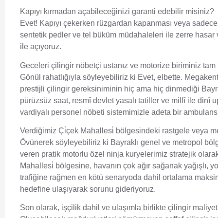
Kapıyı kırmadan açabileceğinizi garanti edebilir misiniz?
Evet! Kapıyı çekerken rüzgardan kapanması veya sadece ç
sentetik pedler ve tel büküm müdahaleleri ile zerre hasar 
ile açıyoruz.
Geceleri çilingir nöbetçi ustanız ve motorize biriminiz tam
Gönül rahatlığıyla söyleyebiliriz ki Evet, elbette. Megaken
prestijli çilingir gereksiniminin hiç ama hiç dinmediği B
pürüzsüz saat, resmî devlet yasalı tatiller ve millî ile di
vardiyalı personel nöbeti sistemimizle adeta bir ambulans
Verdiğimiz Çi̇çek Mahallesi̇ bölgesindeki rastgele veya
Övünerek söyleyebiliriz ki Bayraklı genel ve metropol böl
veren pratik motorlu özel ninja kuryelerimiz stratejik olar
Mahallesi̇ bölgesine, havanın çok ağır sağanak yağışlı, yo
trafiğine rağmen en kötü senaryoda dahil ortalama maksi
hedefine ulaşıyarak sorunu gideriyoruz.
Son olarak, işçilik dahil ve ulaşımla birlikte çilingir maliy