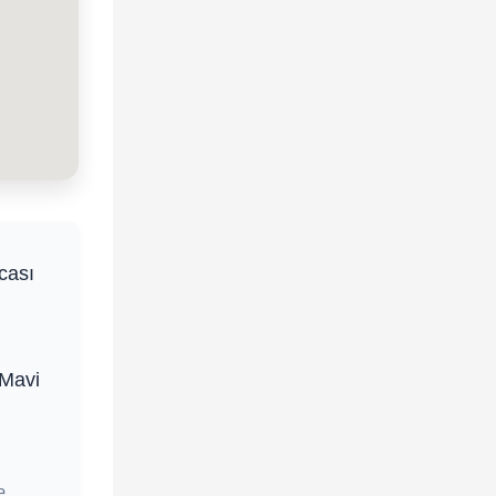
cası
 Mavi
e,