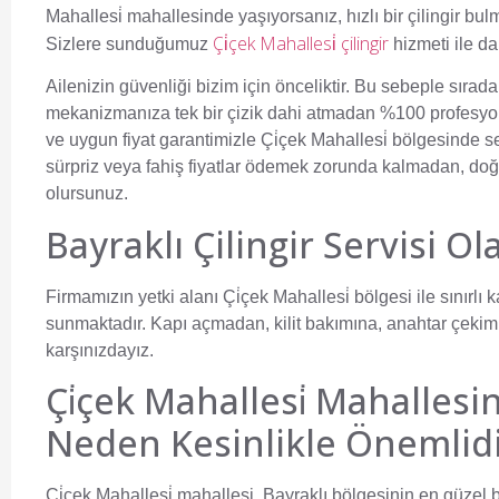
Mahallesi̇ mahallesinde yaşıyorsanız, hızlı bir çilingir bulm
Çi̇çek Mahallesi̇ çilingir
Sizlere sunduğumuz
hizmeti ile da
Ailenizin güvenliği bizim için önceliktir. Bu sebeple sırada
mekanizmanıza tek bir çizik dahi atmadan %100 profesyo
ve uygun fiyat garantimizle Çi̇çek Mahallesi̇ bölgesinde s
sürpriz veya fahiş fiyatlar ödemek zorunda kalmadan, doğ
olursunuz.
Bayraklı Çilingir Servisi O
Firmamızın yetki alanı Çi̇çek Mahallesi̇ bölgesi ile sınırlı k
sunmaktadır. Kapı açmadan, kilit bakımına, anahtar çekim
karşınızdayız.
Çi̇çek Mahallesi̇ Mahallesi
Neden Kesinlikle Önemlidi
Çi̇çek Mahallesi̇ mahallesi, Bayraklı bölgesinin en güzel b