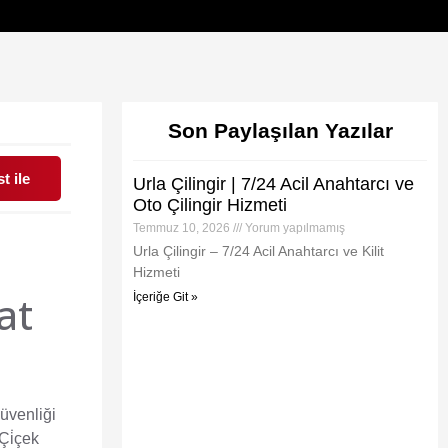
Son Paylaşılan Yazılar
t ile
Urla Çilingir | 7/24 Acil Anahtarcı ve
Oto Çilingir Hizmeti
Temmuz 10, 2026
Yorum yapılmamış
Urla Çilingir – 7/24 Acil Anahtarcı ve Kilit
Hizmeti
at
İçeriğe Git »
güvenliği
Çi̇çek