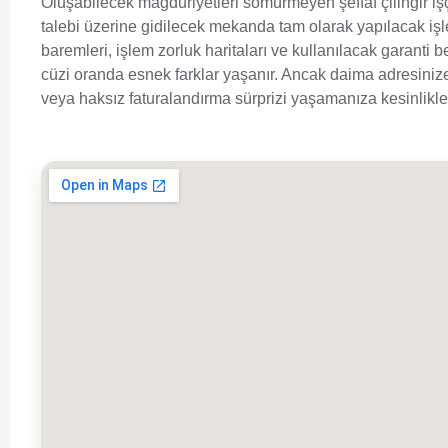
Oluşabilecek mağduriyetleri sömürmeyen şeffaf çilingir işç
talebi üzerine gidilecek mekanda tam olarak yapılacak işl
baremleri, işlem zorluk haritaları ve kullanılacak garanti 
cüzi oranda esnek farklar yaşanır. Ancak daima adresinize
veya haksız faturalandırma sürprizi yaşamanıza kesinlik