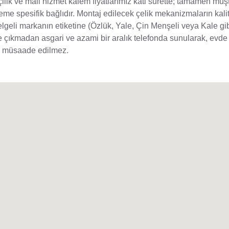
ilik ve mali hizmet kalem fiyatlarımız kati surette; tamamen müş
eme spesifik bağlıdır. Montaj edilecek çelik mekanizmaların kali
belgeli markanın etiketine (Özlük, Yale, Çin Menşeli veya Kale gi
 çıkmadan asgari ve azami bir aralık telefonda sunularak, evde a
le müsaade edilmez.