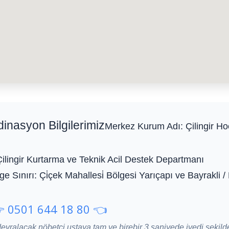
dinasyon Bilgilerimiz
Merkez Kurum Adı:
Çilingir Ho
Çilingir Kurtarma ve Teknik Acil Destek Departmanı
e Sınırı:
Çi̇çek Mahallesi̇ Bölgesi Yarıçapı ve Bayrakli /
 0501 644 18 80 👈
devralacak nöbetçi ustaya tam ve birebir 3 saniyede ivedi şekild