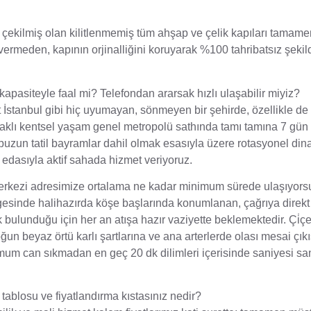
ekilmiş olan kilitlenmemiş tüm ahşap ve çelik kapıları tamame
vermeden, kapının orjinalliğini koruyarak %100 tahribatsız şekil
 kapasiteyle faal mi? Telefondan ararsak hızlı ulaşabilir miyiz?
t İstanbul gibi hiç uyumayan, sönmeyen bir şehirde, özellikle de 
ayraklı kentsel yaşam genel metropolü sathında tamı tamına 7 gün
nî upuzun tatil bayramlar dahil olmak esasıyla üzere rotasyonel di
 edasıyla aktif sahada hizmet veriyoruz.
 merkezi adresimize ortalama ne kadar minimum sürede ulaşıyor
gesinde halihazırda köşe başlarında konumlanan, çağrıya direkt
ak bulunduğu için her an atışa hazır vaziyette beklemektedir. Çi̇ç
ğun beyaz örtü karlı şartlarına ve ana arterlerde olası mesai çık
mum can sıkmadan en geç 20 dk dilimleri içerisinde saniyesi sa
et tablosu ve fiyatlandırma kıstasınız nedir?