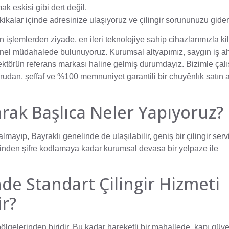
ak eskisi gibi dert değil.
kikalar içinde adresinize ulaşıyoruz ve çilingir sorununuzu gider
n işlemlerden ziyade, en ileri teknolojiye sahip cihazlarımızla kil
nel müdahalede bulunuyoruz. Kurumsal altyapımız, saygın iş a
ektörün referans markası haline gelmiş durumdayız. Bizimle çalış
rudan, şeffaf ve %100 memnuniyet garantili bir chuyênlık satın 
larak Başlıca Neler Yapıyoruz?
almayıp, Bayraklı genelinde de ulaşılabilir, geniş bir çilingir serv
inden şifre kodlamaya kadar kurumsal devasa bir yelpaze ile
nde Standart Çilingir Hizmeti
r?
ölgelerinden biridir. Bu kadar hareketli bir mahallede, kapı güve