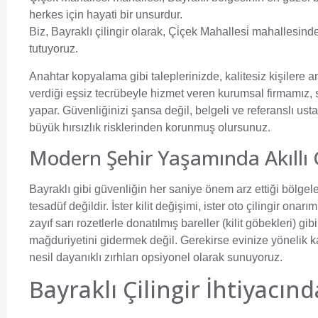
herkes için hayati bir unsurdur.
Biz,
Bayraklı çilingir
olarak, Çi̇çek Mahallesi̇ mahallesind
tutuyoruz.
Anahtar kopyalama gibi taleplerinizde, kalitesiz kişilere a
verdiği eşsiz tecrübeyle hizmet veren kurumsal firmamız, 
yapar. Güvenliğinizi şansa değil, belgeli ve referanslı us
büyük hırsızlık risklerinden korunmuş olursunuz.
Modern Şehir Yaşamında Akıllı 
Bayraklı gibi güvenliğin her saniye önem arz ettiği bölge
tesadüf değildir. İster kilit değişimi, ister oto çilingir ona
zayıf sarı rozetlerle donatılmış bareller (kilit göbekleri) g
mağduriyetini gidermek değil. Gerekirse evinize yönelik kalı
nesil dayanıklı zırhları opsiyonel olarak sunuyoruz.
Bayraklı Çilingir İhtiyac