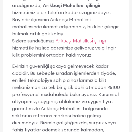
aradığınızda,
Arikbaşi Mahallesi̇ çilingir
hizmetimizle bir telefon kadar uzağınızdayız.
Bayindir ilçesinin Arikbaşi Mahallesi̇
mahallesinde ikamet ediyorsanız, hızlı bir çilingir
bulmak artık çok kolay.
Arikbaşi Mahallesi̇ çilingir
Sizlere sunduğumuz
hizmeti ile hızlıca adresinize geliyoruz ve çilingir
kilit problemini ortadan kaldırıyoruz.
Evinizin güvenliği şakaya gelmeyecek kadar
ciddidir. Bu sebeple sıradan işlemlerden ziyade,
en ileri teknolojiye sahip cihazlarımızla kilit
mekanizmanıza tek bir çizik dahi atmadan %100
profesyonel müdahalede bulunuyoruz. Kurumsal
altyapımız, saygın iş ahlakımız ve uygun fiyat
garantimizle Arikbaşi Mahallesi̇ bölgesinde
sektörün referans markası haline gelmiş
durumdayız. Bizimle çalıştığınızda, sürpriz veya
fahiş fiyatlar ödemek zorunda kalmadan,