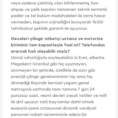
veya sadece çekilmiş olan kilitlenmemiş tüm
ahşap ve çelik kapıları tamamen teknik sentetik
pedler ve tel büküm müdahaleleri ile zerre hasar
vermeden, kapının orjinalliğini koruyarak %100
tahribatsız şekilde garanti ile açıyoruz.
Geceleri çilingir nöbetçi ustanız ve motorize
biriminiz tam kapasiteyle faal mi? Telefondan
ararsak hızlı ulaşabilir miyiz?
Gönül rahatlığıyla söyleyebiliriz ki Evet, elbette.
Megakent İstanbul gibi hiç uyumayan,
sönmeyen bir şehirde, özellikle de sizin gibi
prestijli çilingir gereksiniminin hiç ama hiç
dinmediği Bayindir kentsel yaşam genel
metropolü sathında tamı tamına 7 gün 24
pürüzsüz saat, resmî devlet yasalı tatiller ve millî
ile dinî upuzun tatil bayramlar dahil olmak
esasıyla üzere rotasyonel dinamik vardiyalı
personel nöbeti sistemimizle adeta bir