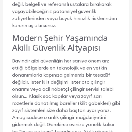
değil, belgeli ve referanslı ustalara bırakarak
yaşayabileceğiniz potansiyel güvenlik
zafiyetlerinden veya büyük hırsızlık risklerinden
korunmuş olursunuz.
Modern Şehir Yaşamında
Akıllı Güvenlik Altyapısı
Bayindir gibi güvenliğin her saniye önem arz
ettiği bölgelerde en teknolojik ve en yetkin
donanımlarla kapınıza gelmemiz bir tesadüf
değildir. İster kilit değişimi, ister oto çilingir
onarımı veya acil nöbetçi çilingir servisi talebi
olsun… Klasik sac kapılar veya zayıf sarı
rozetlerle donatılmış bareller (kilit göbekleri) gibi
zayıf sistemleri size daha baştan uyarıyoruz.
Amaç sadece o anlık çilingir mağduriyetini
gidermek değil. Gerekirse evinize yönelik kalıcı
bir “huzur poliçesi” tasarlıyoruz. Akıllı güvenlik