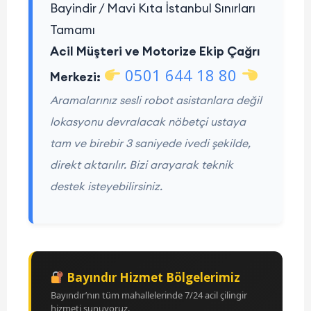
Bayindir / Mavi Kıta İstanbul Sınırları
Tamamı
Acil Müşteri ve Motorize Ekip Çağrı
0501 644 18 80
Merkezi:
Aramalarınız sesli robot asistanlara değil
lokasyonu devralacak nöbetçi ustaya
tam ve birebir 3 saniyede ivedi şekilde,
direkt aktarılır. Bizi arayarak teknik
destek isteyebilirsiniz.
Bayındır Hizmet Bölgelerimiz
Bayındır’nın tüm mahallelerinde 7/24 acil çilingir
hizmeti sunuyoruz.