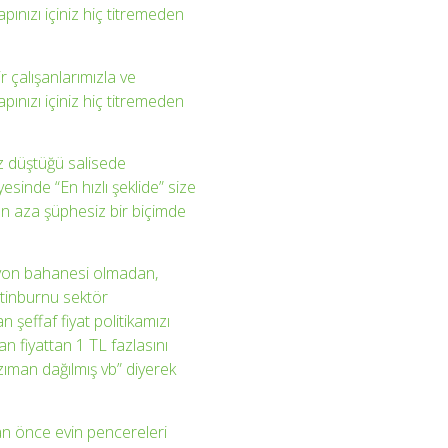
ınızı içiniz hiç titremeden
r çalışanlarımızla ve
ınızı içiniz hiç titremeden
iz düştüğü salisede
inde “En hızlı şeklide” size
en aza şüphesiz bir biçimde
syon bahanesi olmadan,
ytinburnu sektör
 şeffaf fiyat politikamızı
fiyattan 1 TL fazlasını
nzıman dağılmış vb” diyerek
an önce evin pencereleri