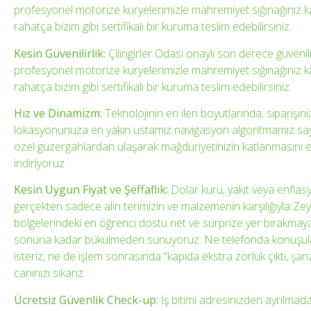
profesyonel motorize kuryelerimizle mahremiyet sığınağınız kap
rahatça bizim gibi sertifikalı bir kuruma teslim edebilirsiniz.
Kesin Güvenilirlik:
Çilingirler Odası onaylı son derece güvenili
profesyonel motorize kuryelerimizle mahremiyet sığınağınız kap
rahatça bizim gibi sertifikalı bir kuruma teslim edebilirsiniz.
Hız ve Dinamizm:
Teknolojinin en ileri boyutlarında, siparişin
lokasyonunuza en yakın ustamız navigasyon algoritmamız sayes
özel güzergahlardan ulaşarak mağduriyetinizin katlanmasını 
indiriyoruz.
Kesin Uygun Fiyat ve Şeffaflık:
Dolar kuru, yakıt veya enfla
gerçekten sadece alın terimizin ve malzemenin karşılığıyla Ze
bölgelerindeki en öğrenci dostu net ve sürprize yer bırakmayan
sonuna kadar bükülmeden sunuyoruz. Ne telefonda konuşulan 
isteriz, ne de işlem sonrasında “kapıda ekstra zorluk çıktı, şa
canınızı sıkarız.
Ücretsiz Güvenlik Check-up:
İş bitimi adresinizden ayrılmad