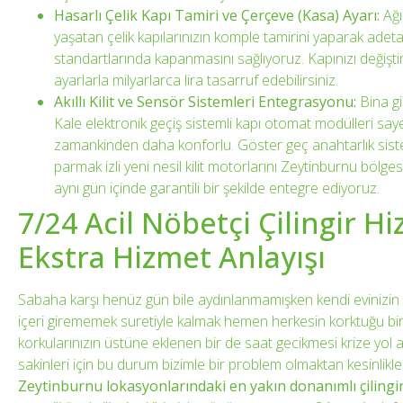
Hasarlı Çelik Kapı Tamiri ve Çerçeve (Kasa) Ayarı:
Ağı
yaşatan çelik kapılarınızın komple tamirini yaparak adeta
standartlarında kapanmasını sağlıyoruz. Kapınızı değişt
ayarlarla milyarlarca lira tasarruf edebilirsiniz.
Akıllı Kilit ve Sensör Sistemleri Entegrasyonu:
Bina gi
Kale elektronik geçiş sistemli kapı otomat modülleri sa
zamankinden daha konforlu. Göster geç anahtarlık sisteml
parmak izli yeni nesil kilit motorlarını Zeytinburnu bölges
aynı gün içinde garantili bir şekilde entegre ediyoruz.
7/24 Acil Nöbetçi Çilingir H
Ekstra Hizmet Anlayışı
Sabaha karşı henüz gün bile aydınlanmamışken kendi evinizin v
içeri girememek suretiyle kalmak hemen herkesin korktuğu bi
korkularınızın üstüne eklenen bir de saat gecikmesi krize yol
sakinleri için bu durum bizimle bir problem olmaktan kesinlikle 
Zeytinburnu lokasyonlarındaki en yakın donanımlı çilingir