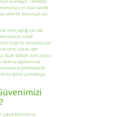
efonun ucundayız. Tereddüt
konumunuza en kısa sürede
a sihirli bir dokunuşla sizi
de zirve yaptığı için, kilit
rtmanınızın sokak
rımız böyle bir durumda size
ze birim olarak tabir
uz, ticari dükkan, büro, plaza
tlı okutma kapılarına da
 donanıma erişebilmektedir.
 kırma delme çantalarıyla
 Güvenimizi
?
r çalışanlarımızla ve