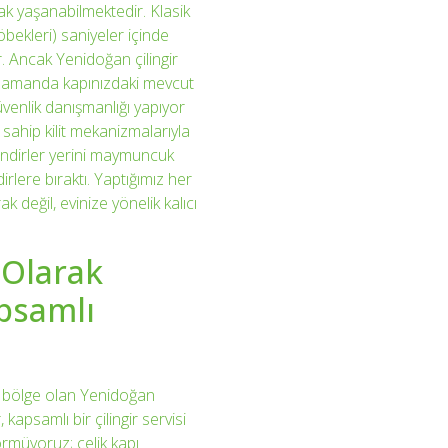
rak yaşanabilmektedir. Klasik
göbekleri) saniyeler içinde
ir. Ancak Yenidoğan çilingir
nı zamanda kapınızdaki mevcut
üvenlik danışmanlığı yapıyor
e sahip kilit mekanizmalarıyla
 silindirler yerini maymuncuk
irlere bıraktı. Yaptığımız her
k değil, evinize yönelik kalıcı
 Olarak
psamlı
r bölge olan Yenidoğan
 kapsamlı bir çilingir servisi
örmüyoruz; çelik kapı