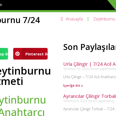
tr
burnu 7/24
Anasayfa
Zeytinburnu
ANASAYFA
KURUMSAL
Son Paylaşıla
p ile
Pinterest ile
Urla Çilingir | 7/24 Acil
Zeytinburnu
Temmuz 10, 2026
Yorum yapılmamış
zmeti
Urla Çilingir – 7/24 Acil Anahtarcı
İçeriğe Git »
eytinburnu
Ayrancılar Çilingir Torbal
Temmuz 9, 2026
Yorum yapılmamış
 Anahtarcı
Ayrancılar Çilingir Torbalı – 7/24 