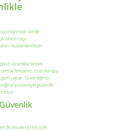
nlikle
syonlarından biridir.
yük önem taşır.
ütün müşterilerimizin
.
ınızı kesinlikle teslim
urumsal firmamız, özel Avrupa
işlem yapar. Güvenliğinizi
eceğiniz potansiyel güvenlik
rsunuz.
 Güvenlik
lerde maalesef hırsızlık