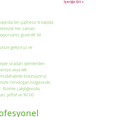
İçeriğe Git »
aşında biri şüphesiz ki kapıda
etimizle her zaman
ıyorsanız, güvenilir bir
sinize geliyoruz ve
beple sıradan işlemlerden
enize veya kilit
l müdahalede bulunuyoruz.
timizle Yenidoğan bölgesinde
Bizimle çalıştığınızda,
an, şeffaf ve %100
ofesyonel