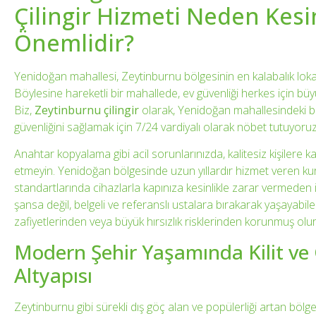
Çilingir Hizmeti Neden Kesi
Önemlidir?
Yenidoğan mahallesi, Zeytinburnu bölgesinin en kalabalık loka
Böylesine hareketli bir mahallede, ev güvenliği herkes için bü
Biz,
Zeytinburnu çilingir
olarak, Yenidoğan mahallesindeki b
güvenliğini sağlamak için 7/24 vardiyalı olarak nöbet tutuyoruz
Anahtar kopyalama gibi acil sorunlarınızda, kalitesiz kişilere kap
etmeyin. Yenidoğan bölgesinde uzun yıllardır hizmet veren k
standartlarında cihazlarla kapınıza kesinlikle zarar vermeden 
şansa değil, belgeli ve referanslı ustalara bırakarak yaşayabil
zafiyetlerinden veya büyük hırsızlık risklerinden korunmuş olu
Modern Şehir Yaşamında Kilit ve
Altyapısı
Zeytinburnu gibi sürekli dış göç alan ve popülerliği artan bölge