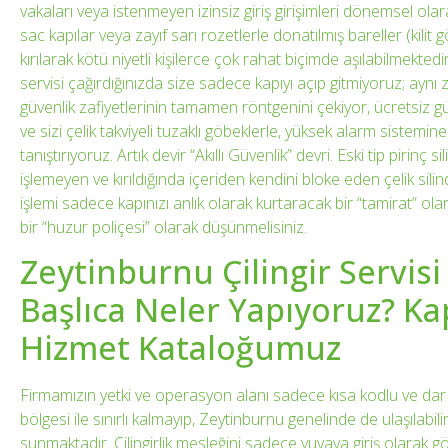
vakaları veya istenmeyen izinsiz giriş girişimleri dönemsel ola
sac kapılar veya zayıf sarı rozetlerle donatılmış bareller (kilit 
kırılarak kötü niyetli kişilerce çok rahat biçimde aşılabilmekted
servisi çağırdığınızda size sadece kapıyı açıp gitmiyoruz; ay
güvenlik zafiyetlerinin tamamen röntgenini çekiyor, ücretsiz g
ve sizi çelik takviyeli tuzaklı göbeklerle, yüksek alarm sistemin
tanıştırıyoruz. Artık devir “Akıllı Güvenlik” devri. Eski tip pirinç
işlemeyen ve kırıldığında içeriden kendini bloke eden çelik silind
işlemi sadece kapınızı anlık olarak kurtaracak bir “tamirat” olara
bir “huzur poliçesi” olarak düşünmelisiniz.
Zeytinburnu Çilingir Servisi
Başlıca Neler Yapıyoruz? Ka
Hizmet Kataloğumuz
Firmamızın yetki ve operasyon alanı sadece kısa kodlu ve da
bölgesi ile sınırlı kalmayıp, Zeytinburnu genelinde de ulaşılabilir,
sunmaktadır. Çilingirlik mesleğini sadece yuvaya giriş olarak g