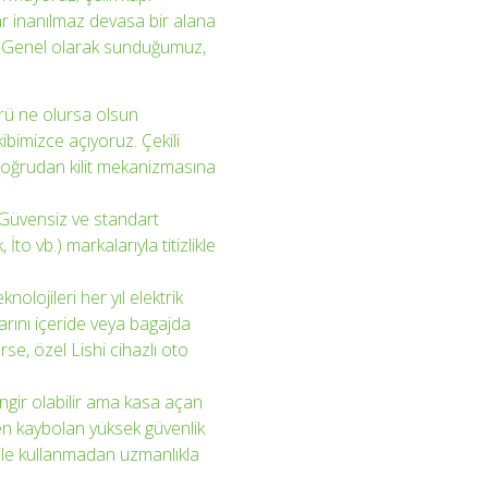
r inanılmaz devasa bir alana
ız. Genel olarak sunduğumuz,
ürü ne olursa olsun
bimizce açıyoruz. Çekili
 doğrudan kilit mekanizmasına
Güvensiz ve standart
 İto vb.) markalarıyla titizlikle
nolojileri her yıl elektrik
arını içeride veya bagajda
e, özel Lishi cihazlı oto
ngir olabilir ama kasa açan
en kaybolan yüksek güvenlik
bile kullanmadan uzmanlıkla