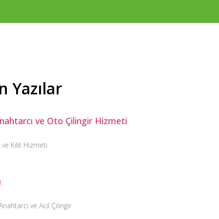
HIZMETLER
PROJELER
GALERI
İLETIŞIM
n Yazılar
 Anahtarcı ve Oto Çilingir Hizmeti
 ve Kilit Hizmeti
ı
Anahtarcı ve Acil Çilingir