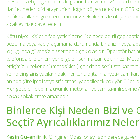
mesaili özel çilingir ekibimizle günün tam ve net 24 saati tel
dahi etmeden bizi arayın, Yenidoğan bölgesindeki tam GPS 
trafik kurallarını gözeterek motorize ekiplerimizle ulaşarak adet
sıcak evinize davet edelim.
Kötü niyetli kişilerin faaliyetleri genellikle gece belirli geç saatler
bozulma veya kapıyı açamama durumunda binanızın veya apa
loşluğunda güvensiz hissetmeniz çok olasıdır. Operatör hatla
telefonda bile önlem yönergeleri sunmaktan çekinmez. Motori
ettiğimiz iki tekerlekli (motosikletli) çok daha seri usta kadrom
ve holding giriş yapılarındaki her türlü dijital manyetik cam kar
anında şifre iptali veya sıfırlaması yapabilecek çok yönlü ileri
Her gece bir ekibimiz uyumlu motorları ve tam takımlı sökme /
sokak sokak emre amadedir.
Binlerce Kişi Neden Bizi ve
Seçti? Ayrıcalıklarımız Neler
Kesin Güvenilirlik:
Çilingirler Odası onaylı son derece güvenili