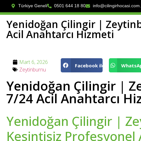
Türkiye Geneli
0501 644 18 80
info@cilingirhocasi.com.
Yenidoğan Çilingir | Zeytin
Acil Anahtarcı Hizmeti
Mart 6, 2026
Facebook ile
WhatsAp
Zeytinburnu
Yenidoğan Çilingir | 
7/24 Acil Anahtarcı Hi
Yenidoğan Çilingir | Z
Kesintisiz Profesyonel