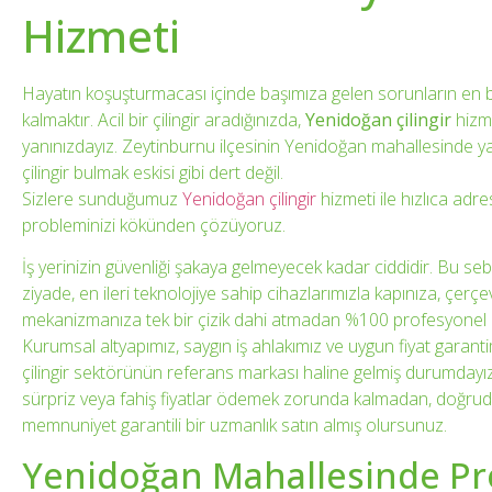
Hizmeti
Hayatın koşuşturmacası içinde başımıza gelen sorunların en b
kalmaktır. Acil bir çilingir aradığınızda,
Yenidoğan çilingir
hizm
yanınızdayız. Zeytinburnu ilçesinin Yenidoğan mahallesinde yaş
çilingir bulmak eskisi gibi dert değil.
Sizlere sunduğumuz
Yenidoğan çilingir
hizmeti ile hızlıca adre
probleminizi kökünden çözüyoruz.
İş yerinizin güvenliği şakaya gelmeyecek kadar ciddidir. Bu se
ziyade, en ileri teknolojiye sahip cihazlarımızla kapınıza, çerçev
mekanizmanıza tek bir çizik dahi atmadan %100 profesyone
Kurumsal altyapımız, saygın iş ahlakımız ve uygun fiyat garan
çilingir sektörünün referans markası haline gelmiş durumdayız. 
sürpriz veya fahiş fiyatlar ödemek zorunda kalmadan, doğrud
memnuniyet garantili bir uzmanlık satın almış olursunuz.
Yenidoğan Mahallesinde Pr