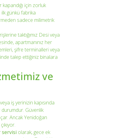
r kapandığı için zorluk
 ilk günkü fabrika
irmeden sadece milimetrik
rişlerine taktığımız Desi veya
yesinde, apartmanınız her
eri, şifre terminalleri veya
inde talep ettiğiniz binalara
izmetimiz ve
eya iş yerinizin kapısında
r durumdur. Güvenlik
 açar. Ancak Yenidoğan
çıkıyor.
 servisi
olarak, gece ek