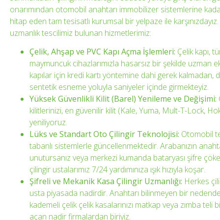
onarımından otomobil anahtarı immobilizer sistemlerine kada
hitap eden tam tesisatlı kurumsal bir yelpaze ile karşınızday
uzmanlık tescilimiz bulunan hizmetlerimiz:
Çelik, Ahşap ve PVC Kapı Açma İşlemleri:
Çelik kapı, t
maymuncuk cihazlarımızla hasarsız bir şekilde uzman eki
kapılar için kredi kartı yöntemine dahi gerek kalmadan,
sentetik esneme yoluyla saniyeler içinde girmekteyiz.
Yüksek Güvenlikli Kilit (Barel) Yenileme ve Değişimi:
kilitlerinizi, en güvenilir kilit (Kale, Yuma, Mult-T-Lock, Hok,
yeniliyoruz.
Lüks ve Standart Oto Çilingir Teknolojisi:
Otomobil tek
tabanlı sistemlerle güncellenmektedir. Arabanızın anaht
unutursanız veya merkezi kumanda bataryası şifre çökers
çilingir ustalarımız 7/24 yardımınıza ışık hızıyla koşar.
Şifreli ve Mekanik Kasa Çilingir Uzmanlığı:
Herkes çili
usta piyasada nadirdir. Anahtarı bilinmeyen bir nedend
kademeli çelik çelik kasalarınızı matkap veya zımba teli 
açan nadir firmalardan biriyiz.