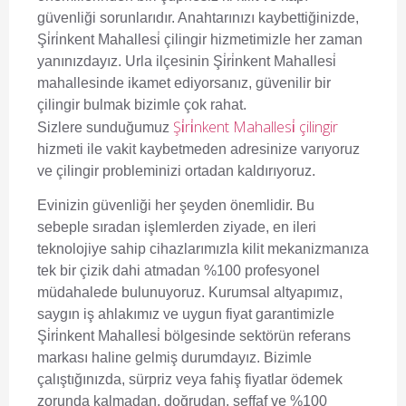
güvenliği sorunlarıdır. Anahtarınızı kaybettiğinizde,
Şi̇ri̇nkent Mahallesi̇ çilingir
hizmetimizle her zaman
yanınızdayız. Urla ilçesinin Şi̇ri̇nkent Mahallesi̇
mahallesinde ikamet ediyorsanız, güvenilir bir
çilingir bulmak bizimle çok rahat.
Şi̇ri̇nkent Mahallesi̇ çilingir
Sizlere sunduğumuz
hizmeti ile vakit kaybetmeden adresinize varıyoruz
ve çilingir probleminizi ortadan kaldırıyoruz.
Evinizin güvenliği her şeyden önemlidir. Bu
sebeple sıradan işlemlerden ziyade, en ileri
teknolojiye sahip cihazlarımızla kilit mekanizmanıza
tek bir çizik dahi atmadan %100 profesyonel
müdahalede bulunuyoruz. Kurumsal altyapımız,
saygın iş ahlakımız ve uygun fiyat garantimizle
Şi̇ri̇nkent Mahallesi̇ bölgesinde sektörün referans
markası haline gelmiş durumdayız. Bizimle
çalıştığınızda, sürpriz veya fahiş fiyatlar ödemek
zorunda kalmadan, doğrudan, şeffaf ve %100