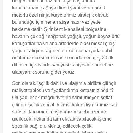
bölgesinde halihazırda köşe başlarında
konumlanan, çağrıya direkt yanıt veren pratik
motorlu özel ninja kuryelerimiz stratejik olarak
bulunduğu için her an atışa hazır vaziyette
beklemektedir. Şi̇ri̇nkent Mahallesi̇ bölgesine,
havanın çok ağır sağanak yağışlı, yoğun beyaz örtü
karlı şartlarına ve ana arterlerde olası mesai çıkışı
yoğun trafiğine rağmen en kötü senaryoda dahil
ortalama maksimum can sıkmadan en geç 20 dk
dilimleri içerisinde saniyesi saniyesine hedefine
ulaşıyarak sorunu gideriyoruz.
Son olarak, işçilik dahil ve ulaşımla birlikte çilingir
maliyet tablosu ve fiyatlandırma kıstasınız nedir?
Oluşabilecek mağduriyetleri sömürmeyen şeffaf
çilingir işçilik ve mali hizmet kalem fiyatlarımız kati
surette; tamamen müşterimizin talebi üzerine
gidilecek mekanda tam olarak yapılacak işleme
spesifik bağlıdır. Montaj edilecek çelik