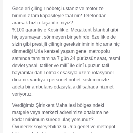
Geceleri çilingir nöbetçi ustanız ve motorize
biriminiz tam kapasiteyle faal mi? Telefondan
ararsak hızlı ulaşabilir miyiz?
%100 garantiyle Kesinlikle. Megakent İstanbul gibi
hiç uyumayan, sönmeyen bir şehirde, özellikle de
sizin gibi prestijli çilingir gereksiniminin hiç ama hiç
dinmediği Urla kentsel yaşam genel metropolü
sathında tamı tamına 7 gün 24 pürüzsüz saat, resmî
devlet yasalı tatiller ve millî ile dinî upuzun tatil
bayramlar dahil olmak esasıyla üzere rotasyonel
dinamik vardiyalı personel nöbeti sistemimizle
adeta bir ambulans edasıyla aktif sahada hizmet
veriyoruz.
Verdiğimiz Şi̇ri̇nkent Mahallesi̇ bölgesindeki
rastgele veya merkezi adresimize ortalama ne
kadar minimum sürede ulaşıyorsunuz?
Övünerek söyleyebiliriz ki Urla genel ve metropol