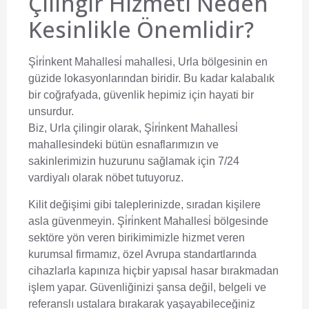
Çilingir Hizmeti Neden
Kesinlikle Önemlidir?
Şi̇ri̇nkent Mahallesi̇ mahallesi, Urla bölgesinin en
güzide lokasyonlarından biridir. Bu kadar kalabalık
bir coğrafyada, güvenlik hepimiz için hayati bir
unsurdur.
Biz,
Urla çilingir
olarak, Şi̇ri̇nkent Mahallesi̇
mahallesindeki bütün esnaflarımızın ve
sakinlerimizin huzurunu sağlamak için 7/24
vardiyalı olarak nöbet tutuyoruz.
Kilit değişimi gibi taleplerinizde, sıradan kişilere
asla güvenmeyin. Şi̇ri̇nkent Mahallesi̇ bölgesinde
sektöre yön veren birikimimizle hizmet veren
kurumsal firmamız, özel Avrupa standartlarında
cihazlarla kapınıza hiçbir yapısal hasar bırakmadan
işlem yapar. Güvenliğinizi şansa değil, belgeli ve
referanslı ustalara bırakarak yaşayabileceğiniz