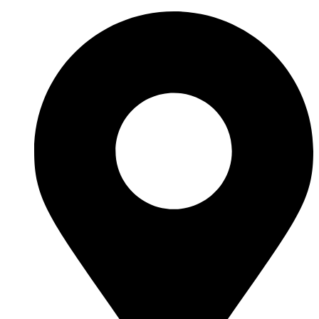
İçeriğe
atla