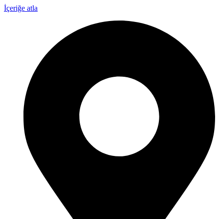
İçeriğe atla