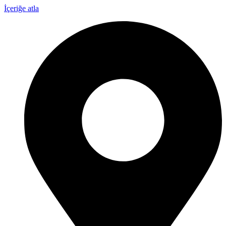
İçeriğe atla