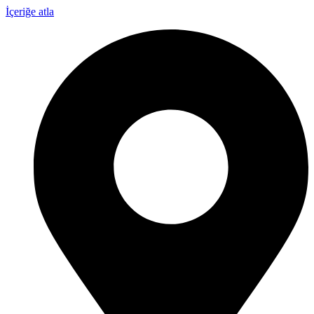
İçeriğe atla