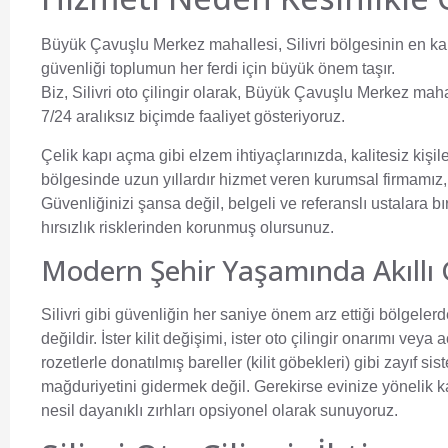
Büyük Çavuşlu Merkez mahallesi, Silivri bölgesinin en kal
güvenliği toplumun her ferdi için büyük önem taşır.
Biz,
Silivri oto çilingir
olarak, Büyük Çavuşlu Merkez mahall
7/24 aralıksız biçimde faaliyet gösteriyoruz.
Çelik kapı açma gibi elzem ihtiyaçlarınızda, kalitesiz ki
bölgesinde uzun yıllardır hizmet veren kurumsal firmamız,
Güvenliğinizi şansa değil, belgeli ve referanslı ustalara 
hırsızlık risklerinden korunmuş olursunuz.
Modern Şehir Yaşamında Akıllı 
Silivri gibi güvenliğin her saniye önem arz ettiği bölgele
değildir. İster kilit değişimi, ister oto çilingir onarımı veya
rozetlerle donatılmış bareller (kilit göbekleri) gibi zayıf 
mağduriyetini gidermek değil. Gerekirse evinize yönelik kalı
nesil dayanıklı zırhları opsiyonel olarak sunuyoruz.