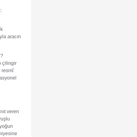
:
ek
yla aracın
z?
çilingir
, resmî
otasyonel
nıt veren
vuşlu
 yoğun
niyesine