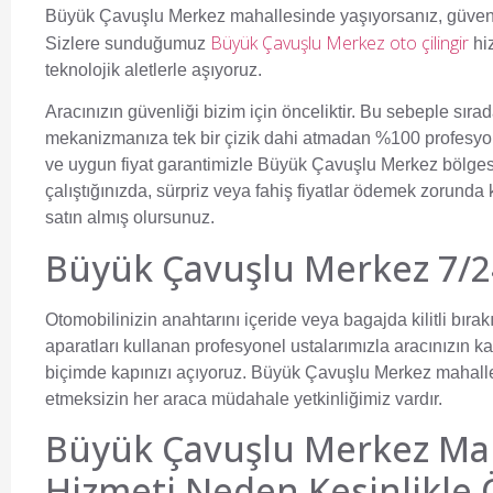
Büyük Çavuşlu Merkez mahallesinde yaşıyorsanız, güvenilir
Büyük Çavuşlu Merkez oto çilingir
Sizlere sunduğumuz
hiz
teknolojik aletlerle aşıyoruz.
Aracınızın güvenliği bizim için önceliktir. Bu sebeple sırad
mekanizmanıza tek bir çizik dahi atmadan %100 profesyo
ve uygun fiyat garantimizle Büyük Çavuşlu Merkez bölges
çalıştığınızda, sürpriz veya fahiş fiyatlar ödemek zorund
satın almış olursunuz.
Büyük Çavuşlu Merkez 7/24
Otomobilinizin anahtarını içeride veya bagajda kilitli bıra
aparatları kullanan profesyonel ustalarımızla aracınızın ka
biçimde kapınızı açıyoruz. Büyük Çavuşlu Merkez mahalles
etmeksizin her araca müdahale yetkinliğimiz vardır.
Büyük Çavuşlu Merkez Maha
Hizmeti Neden Kesinlikle 