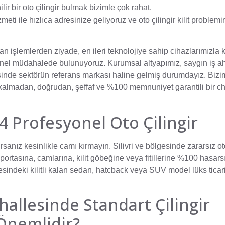
 bir oto çilingir bulmak bizimle çok rahat.
meti ile hızlıca adresinize geliyoruz ve oto çilingir kilit problemi
an işlemlerden ziyade, en ileri teknolojiye sahip cihazlarımızla ki
nel müdahalede bulunuyoruz. Kurumsal altyapımız, saygın iş a
inde sektörün referans markası haline gelmiş durumdayız. Bizi
a kalmadan, doğrudan, şeffaf ve %100 memnuniyet garantili bir c
 Profesyonel Oto Çilingir
kırsanız kesinlikle camı kırmayın. Silivri ve bölgesinde zararsız 
portasına, camlarına, kilit göbeğine veya fitillerine %100 hasarsı
indeki kilitli kalan sedan, hatcback veya SUV model lüks ticari
llesinde Standart Çilingir
Önemlidir?