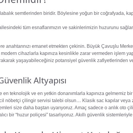
abalık semtlerinden biridir. Böylesine yoğun bir coğrafyada, kap
esindeki tüm esnaflarımızın ve sakinlerimizin huzurunu sağla
şilere anahtarınızı emanet etmekten çekinin. Büyük Çavuşlu Merk
 modern cihazlarla kapınıza kesinlikle zarar vermeden işlem yap
bırakarak yaşayabileceğiniz potansiyel güvenlik zafiyetlerinden 
Güvenlik Altyapısı
rde en teknolojik ve en yetkin donanımlarla kapınıza gelmemiz bir
 acil nöbetçi çilingir servisi talebi olsun… Klasik sac kapılar veya 
sistemleri size daha baştan uyarıyoruz. Amaç sadece o anlık oto çil
cı bir “huzur poliçesi” tasarlıyoruz. Akıllı güvenlik sistemleriyl