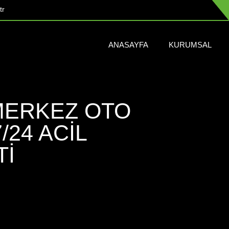
tr
ANASAYFA
KURUMSAL
MERKEZ OTO
7/24 ACIL
TI