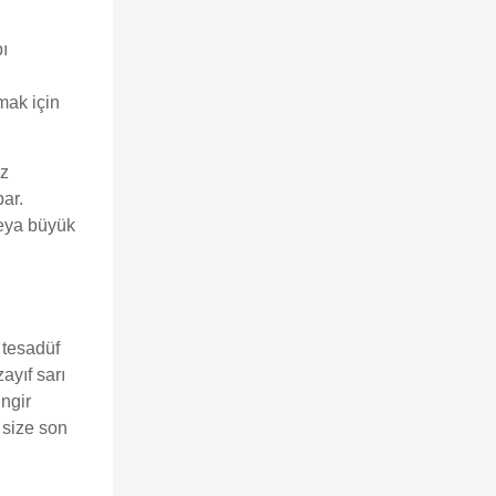
ı
mak için
ez
ar.
veya büyük
 tesadüf
zayıf sarı
ingir
e size son