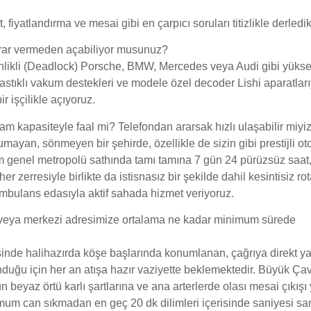
it, fiyatlandırma ve mesai gibi en çarpıcı soruları titizlikle derledik
zarar vermeden açabiliyor musunuz?
güvenlikli (Deadlock) Porsche, BMW, Mercedes veya Audi gibi yüks
astıklı vakum destekleri ve modele özel decoder Lishi aparatları
r işçilikle açıyoruz.
 tam kapasiteyle faal mi? Telefondan ararsak hızlı ulaşabilir miyi
ayan, sönmeyen bir şehirde, özellikle de sizin gibi prestijli oto 
am genel metropolü sathında tamı tamına 7 gün 24 pürüzsüz saat
 her zerresiyle birlikte da istisnasız bir şekilde dahil kesintisiz r
ambulans edasıyla aktif sahada hizmet veriyoruz.
 veya merkezi adresimize ortalama ne kadar minimum sürede
esinde halihazırda köşe başlarında konumlanan, çağrıya direkt ya
lunduğu için her an atışa hazır vaziyette beklemektedir. Büyük Ça
beyaz örtü karlı şartlarına ve ana arterlerde olası mesai çıkışı
mum can sıkmadan en geç 20 dk dilimleri içerisinde saniyesi sa