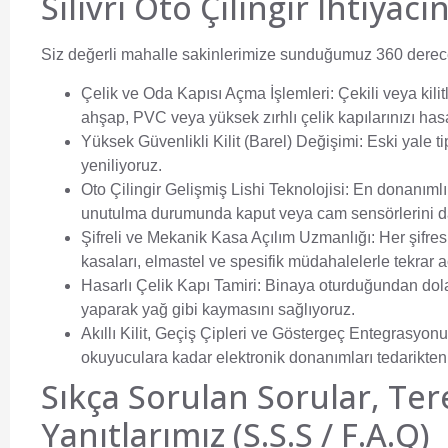
Silivri Oto Çilingir İhtiy
Siz değerli mahalle sakinlerimize sunduğumuz 360 derece
Çelik ve Oda Kapısı Açma İşlemleri:
Çekili veya kili
ahşap, PVC veya yüksek zırhlı çelik kapılarınızı has
Yüksek Güvenlikli Kilit (Barel) Değişimi:
Eski yale ti
yeniliyoruz.
Oto Çilingir Gelişmiş Lishi Teknolojisi:
En donanımlı 
unutulma durumunda kaput veya cam sensörlerini 
Şifreli ve Mekanik Kasa Açılım Uzmanlığı:
Her şifres
kasaları, elmastel ve spesifik müdahalelerle tekrar a
Hasarlı Çelik Kapı Tamiri:
Binaya oturduğundan dolay
yaparak yağ gibi kaymasını sağlıyoruz.
Akıllı Kilit, Geçiş Çipleri ve Göstergeç Entegrasyonu
okuyuculara kadar elektronik donanımları tedarikten
Sıkça Sorulan Sorular, Ter
Yanıtlarımız (S.S.S / F.A.Q)