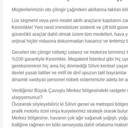
Müşterilerimizin oto çilingir çağırırken akıllarına takılan kil
Lüx segment veya yeni model akıllı araçların kapılarını 
Kesinlikle! Yeni nesil immobilizer sistemli ve çift kilit 
güvenlikli araçlar dahil olmak üzere tüm modelleri, hava y
orijinal hiçbir vidasına dokunmadan hasarsız ve tertemiz bi
Geceleri oto çilingir nöbetçi ustanız ve motorize biriminiz
%100 garantiyle Kesinlikle. Megakent İstanbul gibi hiç uyum
gereksiniminin hiç ama hiç dinmediği Silivri kentsel yaş
devlet yasalı tatiller ve millî ile dinî upuzun tatil bayramlar
dinamik vardiyalı personel nöbeti sistemimizle adeta bir 
Verdiğimiz Büyük Çavuşlu Merkez bölgesindeki rastgele
ulaşıyorsunuz?
Övünerek söyleyebiliriz ki Silivri genel ve metropol bölg
pratik motorlu özel ninja kuryelerimiz stratejik olarak bu
Merkez bölgesine, havanın çok ağır sağanak yağışlı, yoğun 
trafiğine rağmen en kötü senaryoda dahil ortalama maksi