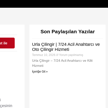
Son Paylaşılan Yazılar
t ile
Urla Çilingir | 7/24 Acil Anahtarcı ve
Oto Çilingir Hizmeti
Temmuz 10, 2026
Yorum yapılmamış
Urla Çilingir – 7/24 Acil Anahtarcı ve Kilit
Hizmeti
İçeriğe Git »
i
lçesinin