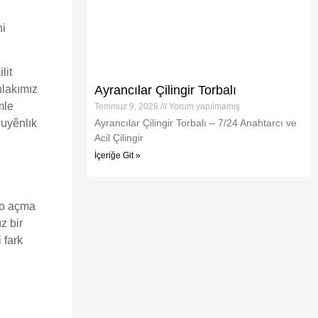
ni
lit
Ayrancılar Çilingir Torbalı
hlakımız
mle
Temmuz 9, 2026
Yorum yapılmamış
Ayrancılar Çilingir Torbalı – 7/24 Anahtarcı ve
huyênlık
Acil Çilingir
İçeriğe Git »
oto açma
z bir
 fark