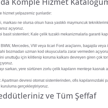
acında Komple Hizmet Kataloğ
 hizmet yelpazemiz şunlardır:
tli, markası ne olursa olsun hava yastıklı maymuncuk tekniklerim
arsız açıyoruz.
pi basit sistemleri; Kale çelik tuzaklı mekanizmalarla garanti k
BMW, Mercedes, VW veya ticari Ford araçlarını, bagajda veya i
dahi bozmadan uzman kod okuyucularla zarar vermeden açıyoru
ini unuttuğu için kilitlenip koruma kalkanı devreyen giren çok to
çıyoruz.
ı sarkan, yere sürtünen zorlu çelik kapıların menteşe kasnak ay
:
Apartman devresi otomat sistemlerinden, ofis kapılarınızdaki p
 kuruluma gerçekleştiriyoruz.
eddütleriniz ve Tüm Şeffaf