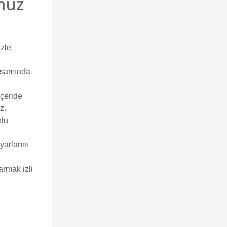
umuz
izle
apsamında
çeride
z.
nlu
arlarını
armak izli