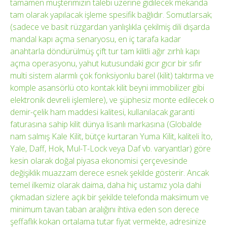
tamamen müşterimizin talebi üzerine gidilecek mekanda
tam olarak yapılacak işleme spesifik bağlıdır. Somutlarsak;
(sadece ve basit rüzgardan yanlışlıkla çekilmiş dili dışarda
mandal kapı açma senaryosu, en iç tarafa kadar
anahtarla döndürülmüş çift tur tam kilitli ağır zırhlı kapı
açma operasyonu, yahut kutusundaki gıcır gıcır bir sıfır
multi sistem alarmlı çok fonksiyonlu barel (kilit) taktırma ve
komple asansörlü oto kontak kilit beyni immobilizer gibi
elektronik devreli işlemlere), ve şüphesiz monte edilecek o
demir-çelik ham maddesi kalitesi, kullanılacak garanti
faturasına sahip kilit dünya lisanlı markasına (Globalde
nam salmış Kale Kilit, bütçe kurtaran Yuma Kilit, kaliteli İto,
Yale, Daff, Hok, Mul-T-Lock veya Daf vb. varyantlar) göre
kesin olarak doğal piyasa ekonomisi çerçevesinde
değişiklik muazzam derece esnek şekilde gösterir. Ancak
temel ilkemiz olarak daima, daha hiç ustamız yola dahi
çıkmadan sizlere açık bir şekilde telefonda maksimum ve
minimum tavan taban aralığını ihtiva eden son derece
şeffaflık kokan ortalama tutar fiyat vermekte, adresinize