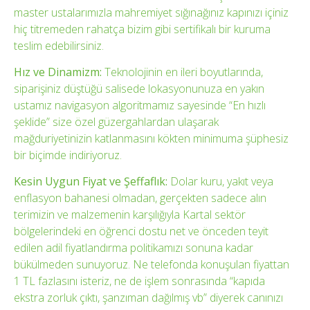
master ustalarımızla mahremiyet sığınağınız kapınızı içiniz
hiç titremeden rahatça bizim gibi sertifikalı bir kuruma
teslim edebilirsiniz.
Hız ve Dinamizm:
Teknolojinin en ileri boyutlarında,
siparişiniz düştüğü salisede lokasyonunuza en yakın
ustamız navigasyon algoritmamız sayesinde “En hızlı
şeklide” size özel güzergahlardan ulaşarak
mağduriyetinizin katlanmasını kökten minimuma şüphesiz
bir biçimde indiriyoruz.
Kesin Uygun Fiyat ve Şeffaflık:
Dolar kuru, yakıt veya
enflasyon bahanesi olmadan, gerçekten sadece alın
terimizin ve malzemenin karşılığıyla Kartal sektör
bölgelerindeki en öğrenci dostu net ve önceden teyit
edilen adil fiyatlandırma politikamızı sonuna kadar
bükülmeden sunuyoruz. Ne telefonda konuşulan fiyattan
1 TL fazlasını isteriz, ne de işlem sonrasında “kapıda
ekstra zorluk çıktı, şanzıman dağılmış vb” diyerek canınızı