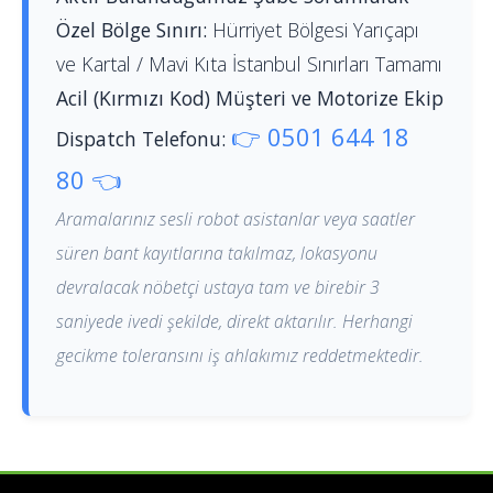
Özel Bölge Sınırı:
Hürriyet Bölgesi Yarıçapı
ve Kartal / Mavi Kıta İstanbul Sınırları Tamamı
Acil (Kırmızı Kod) Müşteri ve Motorize Ekip
👉 0501 644 18
Dispatch Telefonu:
80 👈
Aramalarınız sesli robot asistanlar veya saatler
süren bant kayıtlarına takılmaz, lokasyonu
devralacak nöbetçi ustaya tam ve birebir 3
saniyede ivedi şekilde, direkt aktarılır. Herhangi
gecikme toleransını iş ahlakımız reddetmektedir.