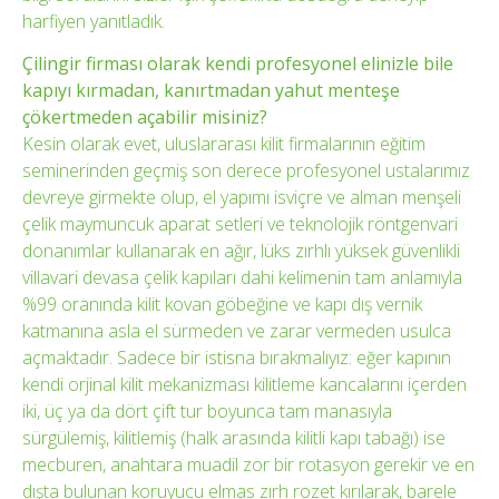
harfiyen yanıtladık.
Çilingir firması olarak kendi profesyonel elinizle bile
kapıyı kırmadan, kanırtmadan yahut menteşe
çökertmeden açabilir misiniz?
Kesin olarak evet, uluslararası kilit firmalarının eğitim
seminerinden geçmiş son derece profesyonel ustalarımız
devreye girmekte olup, el yapımı isviçre ve alman menşeli
çelik maymuncuk aparat setleri ve teknolojik röntgenvari
donanımlar kullanarak en ağır, lüks zırhlı yüksek güvenlikli
villavari devasa çelik kapıları dahi kelimenin tam anlamıyla
%99 oranında kilit kovan göbeğine ve kapı dış vernik
katmanına asla el sürmeden ve zarar vermeden usulca
açmaktadır. Sadece bir istisna bırakmalıyız: eğer kapının
kendi orjinal kilit mekanizması kilitleme kancalarını içerden
iki, üç ya da dört çift tur boyunca tam manasıyla
sürgülemiş, kilitlemiş (halk arasında kilitli kapı tabağı) ise
mecburen, anahtara muadil zor bir rotasyon gerekir ve en
dışta bulunan koruyucu elmas zırh rozet kırılarak, barele