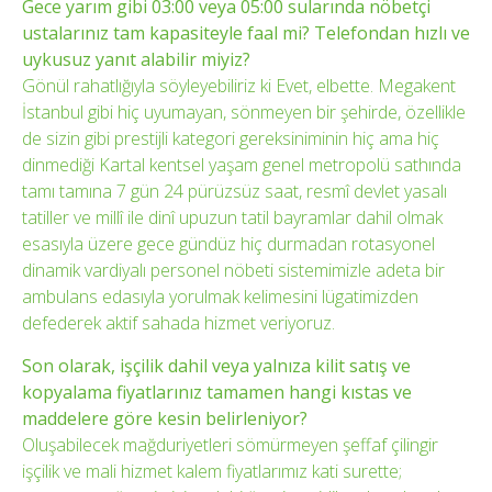
Gece yarım gibi 03:00 veya 05:00 sularında nöbetçi
ustalarınız tam kapasiteyle faal mi? Telefondan hızlı ve
uykusuz yanıt alabilir miyiz?
Gönül rahatlığıyla söyleyebiliriz ki Evet, elbette. Megakent
İstanbul gibi hiç uyumayan, sönmeyen bir şehirde, özellikle
de sizin gibi prestijli kategori gereksiniminin hiç ama hiç
dinmediği Kartal kentsel yaşam genel metropolü sathında
tamı tamına 7 gün 24 pürüzsüz saat, resmî devlet yasalı
tatiller ve millî ile dinî upuzun tatil bayramlar dahil olmak
esasıyla üzere gece gündüz hiç durmadan rotasyonel
dinamik vardiyalı personel nöbeti sistemimizle adeta bir
ambulans edasıyla yorulmak kelimesini lügatimizden
defederek aktif sahada hizmet veriyoruz.
Son olarak, işçilik dahil veya yalnıza kilit satış ve
kopyalama fiyatlarınız tamamen hangi kıstas ve
maddelere göre kesin belirleniyor?
Oluşabilecek mağduriyetleri sömürmeyen şeffaf çilingir
işçilik ve mali hizmet kalem fiyatlarımız kati surette;