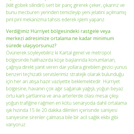
(kilit göbek silindiri) sert bir panç girerek çeker, çıkarırız ve
bunu mecburen yerinden temizleyip yeni jelatini açılmamış
pırıl pırıl mekanizma tahsis ederek işlem yaparız.
Verdiğimiz Hürriyet bölgesindeki rastgele veya
merkezi adresimize ortalama ne kadar minimum
sürede ulaşıyorsunuz?
Övünerek söyleyebiliriz ki Kartal genel ve metropol
bölgesinde halihazırda köşe başlarında konumlanan,
çağrıya direkt yanıt veren dar yollara girebilen gezici yunus
benzeri teçhizatlı servislerimiz stratejik olarak bulunduğu
için her an atışa hazır vaziyette beklemektedir. Hürriyet
bölgesine, havanın çok ağır sağanak yağışlı, yoğun beyaz
örtü karlı şartlarına ve ana arterlerde olası mesai çıkışı
yoğun trafiğine rağmen en kötü senaryoda dahil ortalama
ışık hızında 15 ile 20 dakika dilimleri içerisinde saniyesi
saniyesine sirenler çalmasa bile bir acil sağlık ekibi gibi
varıyoruz.