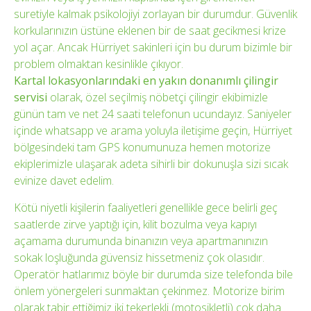
suretiyle kalmak psikolojiyi zorlayan bir durumdur. Güvenlik
korkularınızın üstüne eklenen bir de saat gecikmesi krize
yol açar. Ancak Hürriyet sakinleri için bu durum bizimle bir
problem olmaktan kesinlikle çıkıyor.
Kartal lokasyonlarındaki en yakın donanımlı çilingir
servisi
olarak, özel seçilmiş nöbetçi çilingir ekibimizle
günün tam ve net 24 saati telefonun ucundayız. Saniyeler
içinde whatsapp ve arama yoluyla iletişime geçin, Hürriyet
bölgesindeki tam GPS konumunuza hemen motorize
ekiplerimizle ulaşarak adeta sihirli bir dokunuşla sizi sıcak
evinize davet edelim.
Kötü niyetli kişilerin faaliyetleri genellikle gece belirli geç
saatlerde zirve yaptığı için, kilit bozulma veya kapıyı
açamama durumunda binanızın veya apartmanınızın
sokak loşluğunda güvensiz hissetmeniz çok olasıdır.
Operatör hatlarımız böyle bir durumda size telefonda bile
önlem yönergeleri sunmaktan çekinmez. Motorize birim
olarak tabir ettiğimiz iki tekerlekli (motosikletli) çok daha