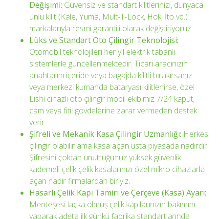
Değişimi:
Güvensiz ve standart kilitlerinizi, dünyaca
ünlü kilit (Kale, Yuma, Mult-T-Lock, Hok, İto vb.)
markalarıyla resmi garantili olarak değiştiriyoruz.
Lüks ve Standart Oto Çilingir Teknolojisi:
Otomobil teknolojileri her yıl elektrik tabanlı
sistemlerle güncellenmektedir. Ticari aracınızın
anahtarını içeride veya bagajda kilitli bırakırsanız
veya merkezi kumanda bataryası kilitlenirse, özel
Lishi cihazlı oto çilingir mobil ekibimiz 7/24 kaput,
cam veya fitil gövdelerine zarar vermeden destek
verir.
Şifreli ve Mekanik Kasa Çilingir Uzmanlığı:
Herkes
çilingir olabilir ama kasa açan usta piyasada nadirdir.
Şifresini çoktan unuttuğunuz yüksek güvenlik
kademeli çelik çelik kasalarınızı özel mikro cihazlarla
açan nadir firmalardan biriyiz.
Hasarlı Çelik Kapı Tamiri ve Çerçeve (Kasa) Ayarı:
Menteşesi laçka olmuş çelik kapılarınızın bakımını
yaparak adeta ilk günkü fabrika standartlarında