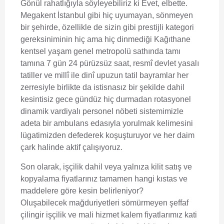
Gönül rahatlığıyla söyleyebiliriz ki Evet, elbette.
Megakent İstanbul gibi hiç uyumayan, sönmeyen
bir şehirde, özellikle de sizin gibi prestijli kategori
gereksiniminin hiç ama hiç dinmediği Kağıthane
kentsel yaşam genel metropolü sathında tamı
tamına 7 gün 24 pürüzsüz saat, resmî devlet yasalı
tatiller ve millî ile dinî upuzun tatil bayramlar her
zerresiyle birlikte da istisnasız bir şekilde dahil
kesintisiz gece gündüz hiç durmadan rotasyonel
dinamik vardiyalı personel nöbeti sistemimizle
adeta bir ambulans edasıyla yorulmak kelimesini
lügatimizden defederek koşuşturuyor ve her daim
çark halinde aktif çalışıyoruz.
Son olarak, işçilik dahil veya yalnıza kilit satış ve
kopyalama fiyatlarınız tamamen hangi kıstas ve
maddelere göre kesin belirleniyor?
Oluşabilecek mağduriyetleri sömürmeyen şeffaf
çilingir işçilik ve mali hizmet kalem fiyatlarımız kati