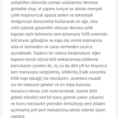
yetiştirilen alanında uzman ustalarımız devreye
girmekte olup, el yapımı isviçre ve alman menşeli
çelik maymuncuk aparat setleri ve teknolojik
röntgenvari donanımlar kullanarak en ağır, lüks
zırhlı yüksek güvenlikli villavari devasa çelik
kapıları dahi kelimenin tam anlamıyla %99 oranında
kilit kovan göbeğine ve kapı dış vernik katmanına
asla el sürmeden ve zarar vermeden usulca
açmaktadır. Sadece bir istisna bırakmalıyız: eğer
kapının kendi orjinal kilit mekanizması kilitleme
kancalarını içerden iki, üç ya da dört çift tur boyunca
tam manasıyla sürgülemiş, kilitlemiş (halk arasında
kilitli kapı tabağı) ise mecburen, anahtara muadil
zor bir rotasyon gerekir ve en dışta bulunan
koruyucu elmas zırh rozet kırılarak, barele (kilit
göbek silindiri) sert bir panç girerek çeker, çıkarırız
ve bunu mecburen yerinden temizleyip yeni jelatini
açılmamış pırıl pırıl mekanizma tahsis ederek işlem
yaparız.