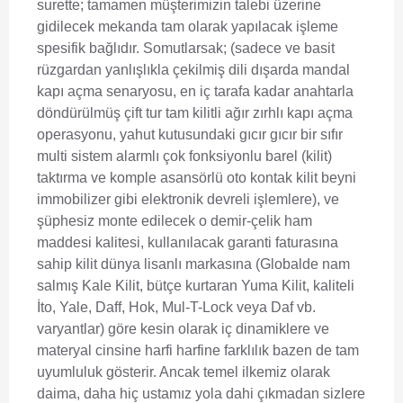
surette; tamamen müşterimizin talebi üzerine
gidilecek mekanda tam olarak yapılacak işleme
spesifik bağlıdır. Somutlarsak; (sadece ve basit
rüzgardan yanlışlıkla çekilmiş dili dışarda mandal
kapı açma senaryosu, en iç tarafa kadar anahtarla
döndürülmüş çift tur tam kilitli ağır zırhlı kapı açma
operasyonu, yahut kutusundaki gıcır gıcır bir sıfır
multi sistem alarmlı çok fonksiyonlu barel (kilit)
taktırma ve komple asansörlü oto kontak kilit beyni
immobilizer gibi elektronik devreli işlemlere), ve
şüphesiz monte edilecek o demir-çelik ham
maddesi kalitesi, kullanılacak garanti faturasına
sahip kilit dünya lisanlı markasına (Globalde nam
salmış Kale Kilit, bütçe kurtaran Yuma Kilit, kaliteli
İto, Yale, Daff, Hok, Mul-T-Lock veya Daf vb.
varyantlar) göre kesin olarak iç dinamiklere ve
materyal cinsine harfi harfine farklılık bazen de tam
uyumluluk gösterir. Ancak temel ilkemiz olarak
daima, daha hiç ustamız yola dahi çıkmadan sizlere