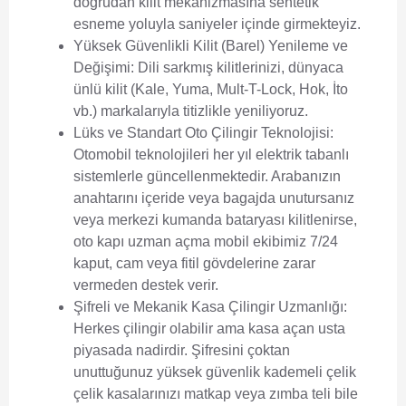
doğrudan kilit mekanizmasına sentetik
esneme yoluyla saniyeler içinde girmekteyiz.
Yüksek Güvenlikli Kilit (Barel) Yenileme ve
Değişimi:
Dili sarkmış kilitlerinizi, dünyaca
ünlü kilit (Kale, Yuma, Mult-T-Lock, Hok, İto
vb.) markalarıyla titizlikle yeniliyoruz.
Lüks ve Standart Oto Çilingir Teknolojisi:
Otomobil teknolojileri her yıl elektrik tabanlı
sistemlerle güncellenmektedir. Arabanızın
anahtarını içeride veya bagajda unutursanız
veya merkezi kumanda bataryası kilitlenirse,
oto kapı uzman açma mobil ekibimiz 7/24
kaput, cam veya fitil gövdelerine zarar
vermeden destek verir.
Şifreli ve Mekanik Kasa Çilingir Uzmanlığı:
Herkes çilingir olabilir ama kasa açan usta
piyasada nadirdir. Şifresini çoktan
unuttuğunuz yüksek güvenlik kademeli çelik
çelik kasalarınızı matkap veya zımba teli bile