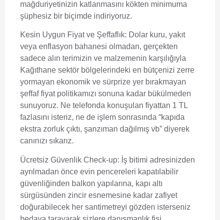
mağduriyetinizin katlanmasını kökten minimuma
şüphesiz bir biçimde indiriyoruz.
Kesin Uygun Fiyat ve Şeffaflık:
Dolar kuru, yakıt
veya enflasyon bahanesi olmadan, gerçekten
sadece alın terimizin ve malzemenin karşılığıyla
Kağıthane sektör bölgelerindeki en bütçenizi zerre
yormayan ekonomik ve sürprize yer bırakmayan
şeffaf fiyat politikamızı sonuna kadar bükülmeden
sunuyoruz. Ne telefonda konuşulan fiyattan 1 TL
fazlasını isteriz, ne de işlem sonrasında “kapıda
ekstra zorluk çıktı, şanzıman dağılmış vb” diyerek
canınızı sıkarız.
Ücretsiz Güvenlik Check-up:
İş bitimi adresinizden
ayrılmadan önce evin pencereleri kapatılabilir
güvenliğinden balkon yapılarına, kapı altı
sürgüsünden zincir esnemesine kadar zafiyet
doğurabilecek her santimetreyi gözden isterseniz
bedava tarayarak sizlere danışmanlık fişi