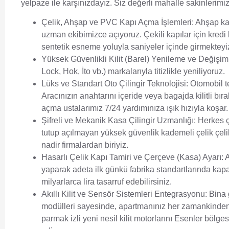
yelpaze ile karşınızdayız. Siz değerli mahalle sakinleri
Çelik, Ahşap ve PVC Kapı Açma İşlemleri:
Ahşap kap
uzman ekibimizce açıyoruz. Çekili kapılar için kred
sentetik esneme yoluyla saniyeler içinde girmekteyi
Yüksek Güvenlikli Kilit (Barel) Yenileme ve Değişimi
Lock, Hok, İto vb.) markalarıyla titizlikle yeniliyoruz.
Lüks ve Standart Oto Çilingir Teknolojisi:
Otomobil te
Aracınızın anahtarını içeride veya bagajda kilitli bı
açma ustalarımız 7/24 yardımınıza ışık hızıyla koşar.
Şifreli ve Mekanik Kasa Çilingir Uzmanlığı:
Herkes çi
tutup açılmayan yüksek güvenlik kademeli çelik çeli
nadir firmalardan biriyiz.
Hasarlı Çelik Kapı Tamiri ve Çerçeve (Kasa) Ayarı:
A
yaparak adeta ilk günkü fabrika standartlarında kap
milyarlarca lira tasarruf edebilirsiniz.
Akıllı Kilit ve Sensör Sistemleri Entegrasyonu:
Bina g
modülleri sayesinde, apartmanınız her zamankinden da
parmak izli yeni nesil kilit motorlarını Esenler bölges