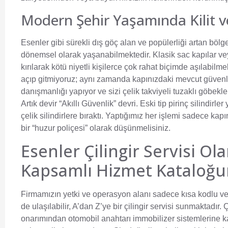
Modern Şehir Yaşamında Kilit ve
Esenler gibi sürekli dış göç alan ve popülerliği artan bölge
dönemsel olarak yaşanabilmektedir. Klasik sac kapılar veya 
kırılarak kötü niyetli kişilerce çok rahat biçimde aşılabilm
açıp gitmiyoruz; aynı zamanda kapınızdaki mevcut güvenlik
danışmanlığı yapıyor ve sizi çelik takviyeli tuzaklı göbekl
Artık devir “Akıllı Güvenlik” devri. Eski tip pirinç silindi
çelik silindirlere bıraktı. Yaptığımız her işlemi sadece kapın
bir “huzur poliçesi” olarak düşünmelisiniz.
Esenler Çilingir Servisi Ol
Kapsamlı Hizmet Kataloğ
Firmamızın yetki ve operasyon alanı sadece kısa kodlu ve 
de ulaşılabilir, A’dan Z’ye bir çilingir servisi sunmaktadır
onarımından otomobil anahtarı immobilizer sistemlerine ka