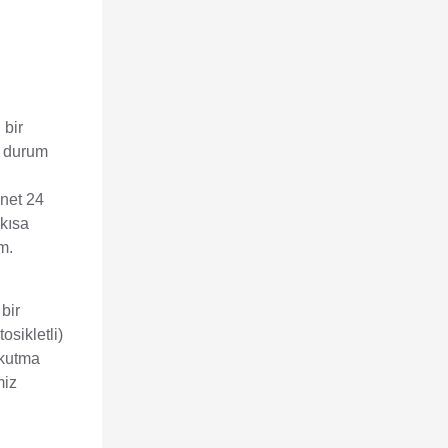
 bir
u durum
 net 24
kısa
m.
bir
osikletli)
okutma
miz