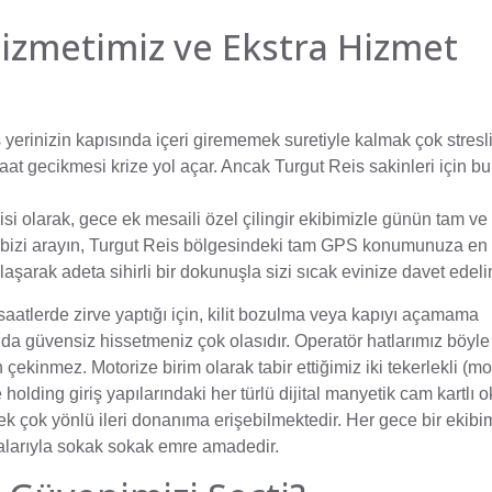
 Hizmetimiz ve Ekstra Hizmet
ş yerinizin kapısında içeri girememek suretiyle kalmak çok stresli
aat gecikmesi krize yol açar. Ancak Turgut Reis sakinleri için b
isi
olarak, gece ek mesaili özel çilingir ekibimizle günün tam ve
 bizi arayın, Turgut Reis bölgesindeki tam GPS konumunuza en 
laşarak adeta sihirli bir dokunuşla sizi sıcak evinize davet edeli
eç saatlerde zirve yaptığı için, kilit bozulma veya kapıyı açamama
 güvensiz hissetmeniz çok olasıdır. Operatör hatlarımız böyle 
kinmez. Motorize birim olarak tabir ettiğimiz iki tekerlekli (mot
holding giriş yapılarındaki her türlü dijital manyetik cam kartlı 
cek çok yönlü ileri donanıma erişebilmektedir. Her gece bir ekibi
alarıyla sokak sokak emre amadedir.