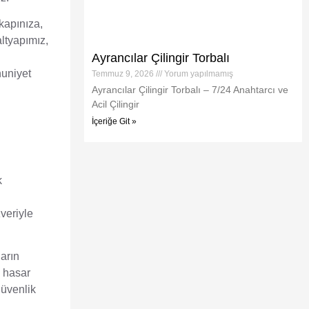
kapınıza,
ltyapımız,
Ayrancılar Çilingir Torbalı
nuniyet
Temmuz 9, 2026
Yorum yapılmamış
Ayrancılar Çilingir Torbalı – 7/24 Anahtarcı ve
Acil Çilingir
İçeriğe Git »
k
veriyle
ların
l hasar
güvenlik