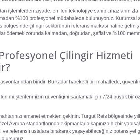
an işlemlerden ziyade, en ileri teknolojiye sahip cihazlarımızla 
 atmadan %100 profesyonel müdahalede bulunuyoruz. Kurumsal a
is bölgesinde çilingir sektörünün referans markası haline gelmiş
iyatlar ödemek zorunda kalmadan, doğrudan, şeffaf ve %100 mem
Profesyonel Çilingir Hizmeti
r?
asyonlarından biridir. Bu kadar hareketli bir mahallede, güvenli
ün müşterilerimizin güvenliğini sağlamak için 7/24 büyük bir öz
anahtarınızı emanet etmekten çekinin. Turgut Reis bölgesinde yıl
özel Avrupa standartlarında ekipmanlarla kapınıza hiçbir yapısa
i ve referanslı ustalara bırakarak yaşayabileceğiniz potansiyel 
ş olursunuz.