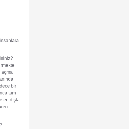
 insanlara
isiniz?
girmekte
el açma
ranında
dece bir
yunca tam
e en dışta
buren
z?