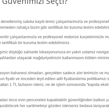
e Güvenimizi Seçti?
denetlenmiş sabıka kaydı temiz çalışanlarımızla ve profesyonel
tremeden rahatça bizim gibi sertifikalı bir kuruma teslim edebilirs
enilir çalışanlarımızla ve profesyonel motorize kuryelerimizle 
 sertifikalı bir kuruma teslim edebilirsiniz.
arişiniz düştüğü salisede lokasyonunuza en yakın ustamız navig
ergahlardan ulaşarak mağduriyetinizin katlanmasını kökten mini
flasyon bahanesi olmadan, gerçekten sadece alın terimizin ve 
un fiyatlı ve önceden teyit edilen adil fiyatlandırma politikamızı
an 1 TL fazlasını isteriz, ne de işlem sonrasında “kapıda ekstr
adan önce evin pencereleri kapatılabilir güvenliğinden balkon ya
ğurabilecek her santimetreyi gözden isterseniz bedava tarayarak