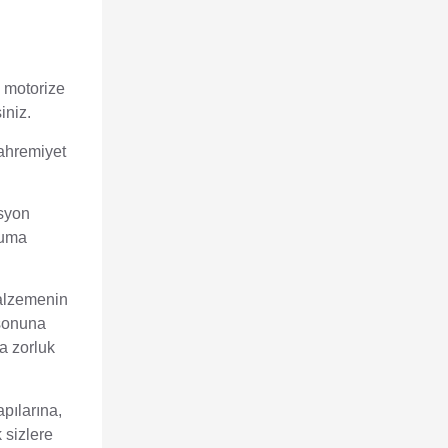
 motorize
iniz.
mahremiyet
asyon
muma
malzemenin
 sonuna
a zorluk
pılarına,
 sizlere