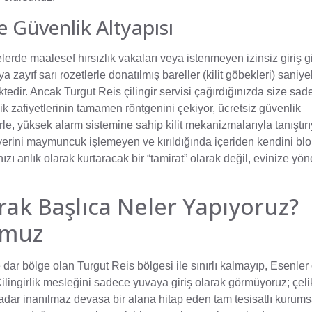
 Güvenlik Altyapısı
lerde maalesef hırsızlık vakaları veya istenmeyen izinsiz giriş gi
zayıf sarı rozetlerle donatılmış bareller (kilit göbekleri) saniye
ektedir. Ancak Turgut Reis çilingir servisi çağırdığınızda size sad
 zafiyetlerinin tamamen röntgenini çekiyor, ücretsiz güvenlik
erle, yüksek alarm sistemine sahip kilit mekanizmalarıyla tanıştır
rler yerini maymuncuk işlemeyen ve kırıldığında içeriden kendini b
ızı anlık olarak kurtaracak bir “tamirat” olarak değil, evinize yöne
arak Başlıca Neler Yapıyoruz?
umuz
dar bölge olan Turgut Reis bölgesi ile sınırlı kalmayıp, Esenler
. Çilingirlik mesleğini sadece yuvaya giriş olarak görmüyoruz; çeli
dar inanılmaz devasa bir alana hitap eden tam tesisatlı kurumsa