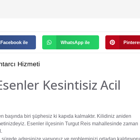
Facebook ile
WhatsApp ile
Pinteres
htarcı Hizmeti
Esenler Kesintisiz Acil
n başında biri şüphesiz ki kapıda kalmaktır. Kilidiniz aniden
etinizdeyiz. Esenler ilçesinin Turgut Reis mahallesinde zaman
l.
a sürede adresinize varıyoruz ve probleminizi ortadan kaldırıyoru