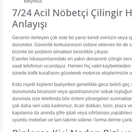
ediyoruz.
7/24 Acil Nöbetçi Çilingir
Anlayışı
Gecenin ilerleyen çok sote bir yarısı kendi evinizin veya i
durumdur. Güvenlik korkularınızın üstüne eklenen bir de s
bizimle bir problem olmaktan kesinlikle çıkıyor.
Esenler lokasyonlarındaki en yakın donanımlı çilingir serv
saati telefonun ucundayız. Hemen hiç vakit kaybetmeden
sürede trafik kurallarını gözeterek motorize ekiplerimizle u
Kötü niyetli kişilerin faaliyetleri genellikle gece belirli g
durumunda binanızın veya apartmanınızın sokak loşluğunda
durumda size telefonda bile önlem yönergeleri sunmaktan çe
çok daha seri usta kadromuz, ticari dükkan, büro, plaza ve 
kapılarına da anında şifre iptali veya sıfırlaması yapabile
uyumlu motorları ve tam takımlı sökme / kırma delme çant