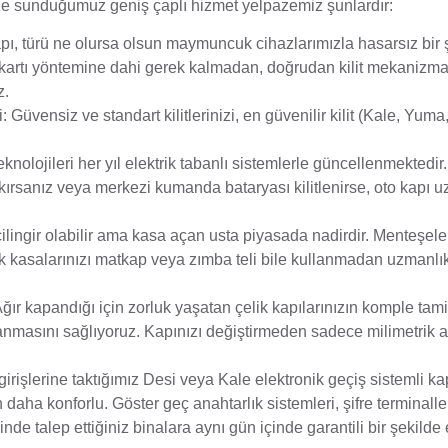
mize sunduğumuz geniş çaplı hizmet yelpazemiz şunlardır:
ı, türü ne olursa olsun maymuncuk cihazlarımızla hasarsız bir 
i kartı yöntemine dahi gerek kalmadan, doğrudan kilit mekanizm
z.
:
Güvensiz ve standart kilitlerinizi, en güvenilir kilit (Kale, Yuma
knolojileri her yıl elektrik tabanlı sistemlerle güncellenmektedir.
rakırsanız veya merkezi kumanda bataryası kilitlenirse, oto kapı 
lingir olabilir ama kasa açan usta piyasada nadirdir. Menteşele
k kasalarınızı matkap veya zımba teli bile kullanmadan uzmanlı
ğır kapandığı için zorluk yaşatan çelik kapılarınızın komple tami
anmasını sağlıyoruz. Kapınızı değiştirmeden sadece milimetrik a
irişlerine taktığımız Desi veya Kale elektronik geçiş sistemli ka
ha konforlu. Göster geç anahtarlık sistemleri, şifre terminalle
inde talep ettiğiniz binalara aynı gün içinde garantili bir şekilde