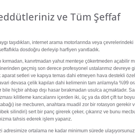
eddütleriniz ve Tüm Şeffaf
ı taşıdıkları, internet arama motorlarında veya çevrelerindeki
 şeffaflıkla dosdoğru derleyip harfiyen yanıtladık.
apıyı kırmadan, kanırtmadan yahut menteşe çökertmeden açabilir m
seminerinden geçmiş son derece profesyonel ustalarımız devreye 
 aparat setleri ve kapıya temas dahi etmeyen hava destekli öz
villavari devasa çelik kapıları dahi kelimenin tam anlamıyla %99 o
ar bile hiçbir ahbap dışı hasar bırakmadan usulca açmaktadır. Sa
izması kilitleme kancalarını içerden iki, üç ya da dört çift tur bo
ı tabağı) ise mecburen, anahtara muadil zor bir rotasyon gerekir v
öbek silindiri) sert bir panç girerek çeker, çıkarırız ve bunu mec
anizma tahsis ederek işlem yaparız.
ezi adresimize ortalama ne kadar minimum sürede ulaşıyorsunu