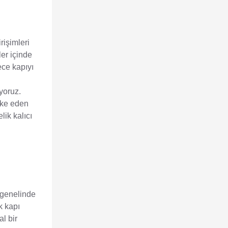
rişimleri
ler içinde
ece kapıyı
ıyoruz.
loke eden
lik kalıcı
 genelinde
k kapı
l bir