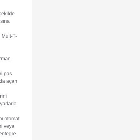
şekilde
asına
, Mult-T-
uzman
ri pas
kla açan
rini
yarlarla
pı otomat
ri veya
 entegre