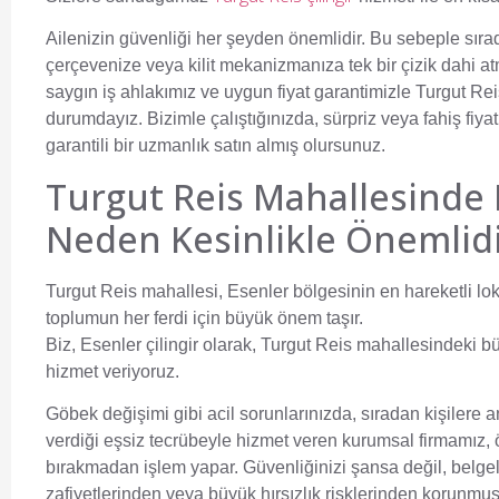
Ailenizin güvenliği her şeyden önemlidir. Bu sebeple sırad
çerçevenize veya kilit mekanizmanıza tek bir çizik dahi
saygın iş ahlakımız ve uygun fiyat garantimizle Turgut Re
durumdayız. Bizimle çalıştığınızda, sürpriz veya fahiş f
garantili bir uzmanlık satın almış olursunuz.
Turgut Reis Mahallesinde 
Neden Kesinlikle Önemlidi
Turgut Reis mahallesi, Esenler bölgesinin en hareketli lok
toplumun her ferdi için büyük önem taşır.
Biz,
Esenler çilingir
olarak, Turgut Reis mahallesindeki büt
hizmet veriyoruz.
Göbek değişimi gibi acil sorunlarınızda, sıradan kişilere 
verdiği eşsiz tecrübeyle hizmet veren kurumsal firmamız, 
bırakmadan işlem yapar. Güvenliğinizi şansa değil, belgel
zafiyetlerinden veya büyük hırsızlık risklerinden korunmu