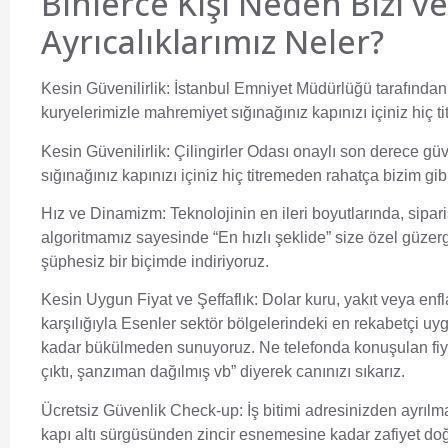
Binlerce Kişi Neden Bizi v
Ayrıcalıklarımız Neler?
Kesin Güvenilirlik:
İstanbul Emniyet Müdürlüğü tarafından 
kuryelerimizle mahremiyet sığınağınız kapınızı içiniz hiç ti
Kesin Güvenilirlik:
Çilingirler Odası onaylı son derece güv
sığınağınız kapınızı içiniz hiç titremeden rahatça bizim gibi
Hız ve Dinamizm:
Teknolojinin en ileri boyutlarında, sip
algoritmamız sayesinde “En hızlı şeklide” size özel güz
şüphesiz bir biçimde indiriyoruz.
Kesin Uygun Fiyat ve Şeffaflık:
Dolar kuru, yakıt veya en
karşılığıyla Esenler sektör bölgelerindeki en rekabetçi uyg
kadar bükülmeden sunuyoruz. Ne telefonda konuşulan fiyatt
çıktı, şanzıman dağılmış vb” diyerek canınızı sıkarız.
Ücretsiz Güvenlik Check-up:
İş bitimi adresinizden ayrılm
kapı altı sürgüsünden zincir esnemesine kadar zafiyet do