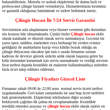
bulunabilirsiniz. Motorlu ve arabalı ekiplerimiz ile daima hızlı ve
profesyonel çilingir hizmeti vermekteyiz. Hizmetlerimizin kesintisiz
ve garantili olduğunuz hatırlatmak ve sizlere belirtmek isteriz.
Çilingir Hocası İle 7/24 Servis Garantisi
Servisimizin asla ulaşılamama veya hizmet vermeme gibi durumları
söz konusu bile olmamaktadır. Çünkü bizler
Çilingir hocası
ekibi
olarak kalabalık ve düzenli olarak servis sunmaktayız. Gecenin bir
yarısı işten, tatilden, marketten veya herhangi bir yerden evinize
geldiğiniz de anahtarların kayıp veya kilidin bozuk olduğu an
çilingir ihtiyacınız olacaktır işte tam o sırada firmamız uzman
kadrosu ile devreye girerek sizlerin anlık olarak başınıza gelen bu
kötü durumdan kurtarmak için servis sunmaktadır ve verdiği servisin
fiyat tarifesi dışında kesinlikle ek malzeme kullanılmadıkça sizlerden
fazla ücret talep edilmez edilemez.
Çilingir Fiyatları Güncel Liste
Firmamız sabah 09:00 ile 22:00 arası normal servis ücreti tarifesi
uygulamaktadır. Geri kalan zamanlarda ise saat başı ücret tarifeleri
fark göstermektedir. Ekiplerimiz telefonların diğer ucunda
bekleyerek çağrıları ilk çalma da cevaplamaktadır. Kesinlikle
tereddüt etmeden arayınız ve
çilingir hocası
ekibi olarak sizlere en