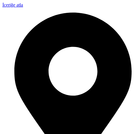
İçeriğe atla