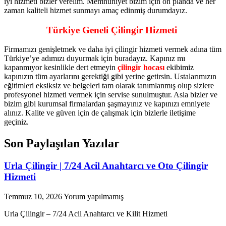
iyi hizmeti bizler verelim. Memnuniyet bizim için ön planda ve her
zaman kaliteli hizmet sunmayı amaç edinmiş durumdayız.
Türkiye Geneli Çilingir Hizmeti
Firmamızı genişletmek ve daha iyi çilingir hizmeti vermek adına tüm
Türkiye’ye adımızı duyurmak için buradayız. Kapınız mı
kapanmıyor kesinlikle dert etmeyin
çilingir hocası
ekibimiz
kapınızın tüm ayarlarını gerektiği gibi yerine getirsin. Ustalarımızın
eğitimleri eksiksiz ve belgeleri tam olarak tanımlanmış olup sizlere
profesyonel hizmeti vermek için servise sunulmuştur. Asla bizler ve
bizim gibi kurumsal firmalardan şaşmayınız ve kapınızı emniyete
alınız. Kalite ve güven için de çalışmak için bizlerle iletişime
geçiniz.
Son Paylaşılan Yazılar
Urla Çilingir | 7/24 Acil Anahtarcı ve Oto Çilingir
Hizmeti
Temmuz 10, 2026
Yorum yapılmamış
Urla Çilingir – 7/24 Acil Anahtarcı ve Kilit Hizmeti