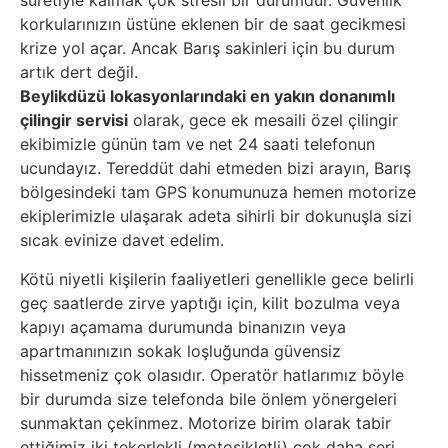
suretiyle kalmak çok stresli bir durumdur. Güvenlik
korkularınızın üstüne eklenen bir de saat gecikmesi
krize yol açar. Ancak Barış sakinleri için bu durum
artık dert değil.
Beylikdüzü lokasyonlarındaki en yakın donanımlı
çilingir servisi
olarak, gece ek mesaili özel çilingir
ekibimizle günün tam ve net 24 saati telefonun
ucundayız. Tereddüt dahi etmeden bizi arayın, Barış
bölgesindeki tam GPS konumunuza hemen motorize
ekiplerimizle ulaşarak adeta sihirli bir dokunuşla sizi
sıcak evinize davet edelim.
Kötü niyetli kişilerin faaliyetleri genellikle gece belirli
geç saatlerde zirve yaptığı için, kilit bozulma veya
kapıyı açamama durumunda binanızın veya
apartmanınızın sokak loşluğunda güvensiz
hissetmeniz çok olasıdır. Operatör hatlarımız böyle
bir durumda size telefonda bile önlem yönergeleri
sunmaktan çekinmez. Motorize birim olarak tabir
ettiğimiz iki tekerlekli (motosikletli) çok daha seri