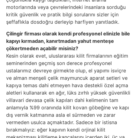
motorlarında veya çevrelerindeki insanlara sorduğu
kritik güvenlik ve pratik bilgi sorularını sizler için
şeffaflıkla dosdoğru derleyip harfiyen yanıtladık.
Çilingir firması olarak kendi profesyonel elinizle bile
kapıyı kırmadan, kanırtmadan yahut menteşe
çökertmeden açabilir misiniz?
Kesin olarak evet, uluslararası kilit firmalarının eğitim
seminerinden geçmiş son derece profesyonel
ustalarımız devreye girmekte olup, el yapımı isviçre
ve alman menşeli çelik maymuncuk aparat setleri ve
kapıya temas dahi etmeyen hava destekli özel açma
aletleri kullanarak en ağır, lüks zırhlı yüksek güvenlikli
villavari devasa çelik kapıları dahi kelimenin tam
anlamıyla %99 oranında kilit kovan göbeğine ve kapı
dış vernik katmanına asla el sürmeden ve zarar
vermeden usulca açmaktadır. Sadece bir istisna
bırakmalıyız: eğer kapının kendi orjinal kilit
mekanizması kilitleme kancalarını içerden iki, üç ya