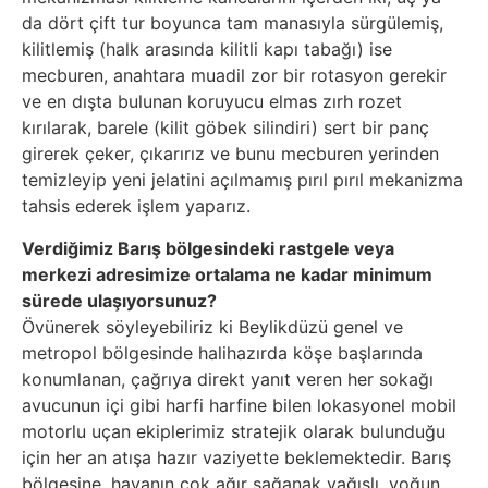
da dört çift tur boyunca tam manasıyla sürgülemiş,
kilitlemiş (halk arasında kilitli kapı tabağı) ise
mecburen, anahtara muadil zor bir rotasyon gerekir
ve en dışta bulunan koruyucu elmas zırh rozet
kırılarak, barele (kilit göbek silindiri) sert bir panç
girerek çeker, çıkarırız ve bunu mecburen yerinden
temizleyip yeni jelatini açılmamış pırıl pırıl mekanizma
tahsis ederek işlem yaparız.
Verdiğimiz Barış bölgesindeki rastgele veya
merkezi adresimize ortalama ne kadar minimum
sürede ulaşıyorsunuz?
Övünerek söyleyebiliriz ki Beylikdüzü genel ve
metropol bölgesinde halihazırda köşe başlarında
konumlanan, çağrıya direkt yanıt veren her sokağı
avucunun içi gibi harfi harfine bilen lokasyonel mobil
motorlu uçan ekiplerimiz stratejik olarak bulunduğu
için her an atışa hazır vaziyette beklemektedir. Barış
bölgesine, havanın çok ağır sağanak yağışlı, yoğun