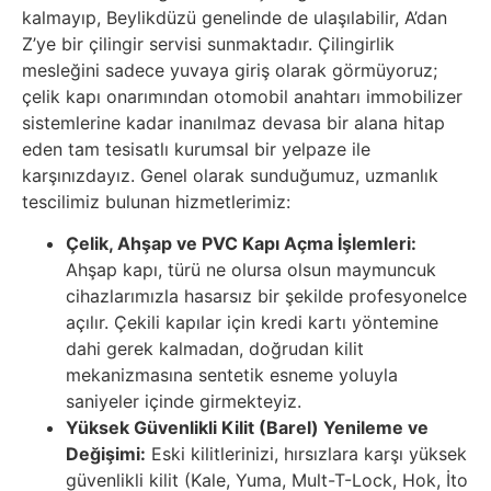
kalmayıp, Beylikdüzü genelinde de ulaşılabilir, A’dan
Z’ye bir çilingir servisi sunmaktadır. Çilingirlik
mesleğini sadece yuvaya giriş olarak görmüyoruz;
çelik kapı onarımından otomobil anahtarı immobilizer
sistemlerine kadar inanılmaz devasa bir alana hitap
eden tam tesisatlı kurumsal bir yelpaze ile
karşınızdayız. Genel olarak sunduğumuz, uzmanlık
tescilimiz bulunan hizmetlerimiz:
Çelik, Ahşap ve PVC Kapı Açma İşlemleri:
Ahşap kapı, türü ne olursa olsun maymuncuk
cihazlarımızla hasarsız bir şekilde profesyonelce
açılır. Çekili kapılar için kredi kartı yöntemine
dahi gerek kalmadan, doğrudan kilit
mekanizmasına sentetik esneme yoluyla
saniyeler içinde girmekteyiz.
Yüksek Güvenlikli Kilit (Barel) Yenileme ve
Değişimi:
Eski kilitlerinizi, hırsızlara karşı yüksek
güvenlikli kilit (Kale, Yuma, Mult-T-Lock, Hok, İto