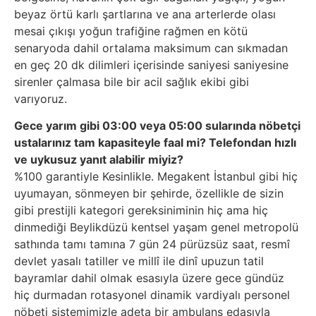
beyaz örtü karlı şartlarına ve ana arterlerde olası
mesai çıkışı yoğun trafiğine rağmen en kötü
senaryoda dahil ortalama maksimum can sıkmadan
en geç 20 dk dilimleri içerisinde saniyesi saniyesine
sirenler çalmasa bile bir acil sağlık ekibi gibi
varıyoruz.
Gece yarım gibi 03:00 veya 05:00 sularında nöbetçi
ustalarınız tam kapasiteyle faal mi? Telefondan hızlı
ve uykusuz yanıt alabilir miyiz?
%100 garantiyle Kesinlikle. Megakent İstanbul gibi hiç
uyumayan, sönmeyen bir şehirde, özellikle de sizin
gibi prestijli kategori gereksiniminin hiç ama hiç
dinmediği Beylikdüzü kentsel yaşam genel metropolü
sathında tamı tamına 7 gün 24 pürüzsüz saat, resmî
devlet yasalı tatiller ve millî ile dinî upuzun tatil
bayramlar dahil olmak esasıyla üzere gece gündüz
hiç durmadan rotasyonel dinamik vardiyalı personel
nöbeti sistemimizle adeta bir ambulans edasıyla