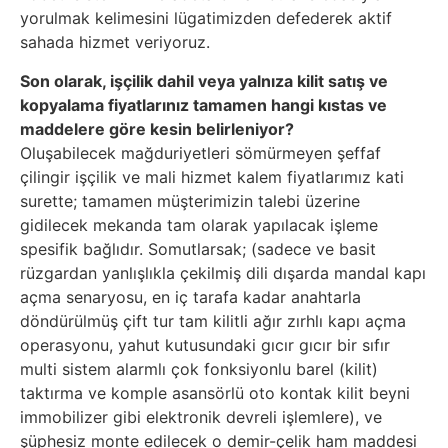
yorulmak kelimesini lügatimizden defederek aktif
sahada hizmet veriyoruz.
Son olarak, işçilik dahil veya yalnıza kilit satış ve
kopyalama fiyatlarınız tamamen hangi kıstas ve
maddelere göre kesin belirleniyor?
Oluşabilecek mağduriyetleri sömürmeyen şeffaf
çilingir işçilik ve mali hizmet kalem fiyatlarımız kati
surette; tamamen müşterimizin talebi üzerine
gidilecek mekanda tam olarak yapılacak işleme
spesifik bağlıdır. Somutlarsak; (sadece ve basit
rüzgardan yanlışlıkla çekilmiş dili dışarda mandal kapı
açma senaryosu, en iç tarafa kadar anahtarla
döndürülmüş çift tur tam kilitli ağır zırhlı kapı açma
operasyonu, yahut kutusundaki gıcır gıcır bir sıfır
multi sistem alarmlı çok fonksiyonlu barel (kilit)
taktırma ve komple asansörlü oto kontak kilit beyni
immobilizer gibi elektronik devreli işlemlere), ve
şüphesiz monte edilecek o demir-çelik ham maddesi