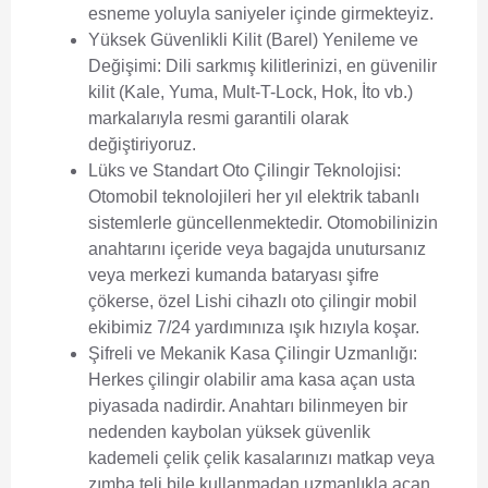
esneme yoluyla saniyeler içinde girmekteyiz.
Yüksek Güvenlikli Kilit (Barel) Yenileme ve
Değişimi:
Dili sarkmış kilitlerinizi, en güvenilir
kilit (Kale, Yuma, Mult-T-Lock, Hok, İto vb.)
markalarıyla resmi garantili olarak
değiştiriyoruz.
Lüks ve Standart Oto Çilingir Teknolojisi:
Otomobil teknolojileri her yıl elektrik tabanlı
sistemlerle güncellenmektedir. Otomobilinizin
anahtarını içeride veya bagajda unutursanız
veya merkezi kumanda bataryası şifre
çökerse, özel Lishi cihazlı oto çilingir mobil
ekibimiz 7/24 yardımınıza ışık hızıyla koşar.
Şifreli ve Mekanik Kasa Çilingir Uzmanlığı:
Herkes çilingir olabilir ama kasa açan usta
piyasada nadirdir. Anahtarı bilinmeyen bir
nedenden kaybolan yüksek güvenlik
kademeli çelik çelik kasalarınızı matkap veya
zımba teli bile kullanmadan uzmanlıkla açan