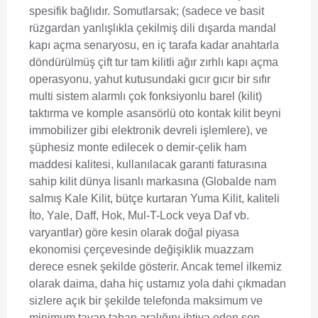
spesifik bağlıdır. Somutlarsak; (sadece ve basit
rüzgardan yanlışlıkla çekilmiş dili dışarda mandal
kapı açma senaryosu, en iç tarafa kadar anahtarla
döndürülmüş çift tur tam kilitli ağır zırhlı kapı açma
operasyonu, yahut kutusundaki gıcır gıcır bir sıfır
multi sistem alarmlı çok fonksiyonlu barel (kilit)
taktırma ve komple asansörlü oto kontak kilit beyni
immobilizer gibi elektronik devreli işlemlere), ve
şüphesiz monte edilecek o demir-çelik ham
maddesi kalitesi, kullanılacak garanti faturasına
sahip kilit dünya lisanlı markasına (Globalde nam
salmış Kale Kilit, bütçe kurtaran Yuma Kilit, kaliteli
İto, Yale, Daff, Hok, Mul-T-Lock veya Daf vb.
varyantlar) göre kesin olarak doğal piyasa
ekonomisi çerçevesinde değişiklik muazzam
derece esnek şekilde gösterir. Ancak temel ilkemiz
olarak daima, daha hiç ustamız yola dahi çıkmadan
sizlere açık bir şekilde telefonda maksimum ve
minimum tavan taban aralığını ihtiva eden son