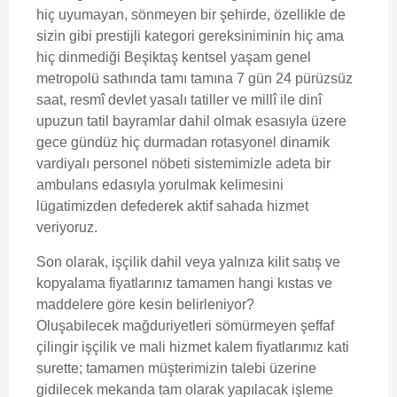
hiç uyumayan, sönmeyen bir şehirde, özellikle de
sizin gibi prestijli kategori gereksiniminin hiç ama
hiç dinmediği Beşiktaş kentsel yaşam genel
metropolü sathında tamı tamına 7 gün 24 pürüzsüz
saat, resmî devlet yasalı tatiller ve millî ile dinî
upuzun tatil bayramlar dahil olmak esasıyla üzere
gece gündüz hiç durmadan rotasyonel dinamik
vardiyalı personel nöbeti sistemimizle adeta bir
ambulans edasıyla yorulmak kelimesini
lügatimizden defederek aktif sahada hizmet
veriyoruz.
Son olarak, işçilik dahil veya yalnıza kilit satış ve
kopyalama fiyatlarınız tamamen hangi kıstas ve
maddelere göre kesin belirleniyor?
Oluşabilecek mağduriyetleri sömürmeyen şeffaf
çilingir işçilik ve mali hizmet kalem fiyatlarımız kati
surette; tamamen müşterimizin talebi üzerine
gidilecek mekanda tam olarak yapılacak işleme