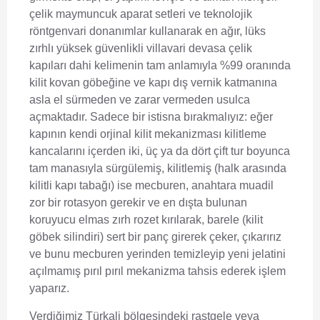
çelik maymuncuk aparat setleri ve teknolojik
röntgenvari donanımlar kullanarak en ağır, lüks
zırhlı yüksek güvenlikli villavari devasa çelik
kapıları dahi kelimenin tam anlamıyla %99 oranında
kilit kovan göbeğine ve kapı dış vernik katmanına
asla el sürmeden ve zarar vermeden usulca
açmaktadır. Sadece bir istisna bırakmalıyız: eğer
kapının kendi orjinal kilit mekanizması kilitleme
kancalarını içerden iki, üç ya da dört çift tur boyunca
tam manasıyla sürgülemiş, kilitlemiş (halk arasında
kilitli kapı tabağı) ise mecburen, anahtara muadil
zor bir rotasyon gerekir ve en dışta bulunan
koruyucu elmas zırh rozet kırılarak, barele (kilit
göbek silindiri) sert bir panç girerek çeker, çıkarırız
ve bunu mecburen yerinden temizleyip yeni jelatini
açılmamış pırıl pırıl mekanizma tahsis ederek işlem
yaparız.
Verdiğimiz Türkali bölgesindeki rastgele veya