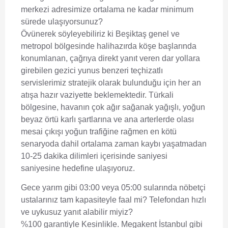
merkezi adresimize ortalama ne kadar minimum
sürede ulaşıyorsunuz?
Övünerek söyleyebiliriz ki Beşiktaş genel ve
metropol bölgesinde halihazırda köşe başlarında
konumlanan, çağrıya direkt yanıt veren dar yollara
girebilen gezici yunus benzeri teçhizatlı
servislerimiz stratejik olarak bulunduğu için her an
atışa hazır vaziyette beklemektedir. Türkali
bölgesine, havanın çok ağır sağanak yağışlı, yoğun
beyaz örtü karlı şartlarına ve ana arterlerde olası
mesai çıkışı yoğun trafiğine rağmen en kötü
senaryoda dahil ortalama zaman kaybı yaşatmadan
10-25 dakika dilimleri içerisinde saniyesi
saniyesine hedefine ulaşıyoruz.
Gece yarım gibi 03:00 veya 05:00 sularında nöbetçi
ustalarınız tam kapasiteyle faal mi? Telefondan hızlı
ve uykusuz yanıt alabilir miyiz?
%100 garantiyle Kesinlikle. Megakent İstanbul gibi