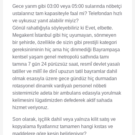
Gece yarım gibi 03:00 veya 05:00 sularında nöbetçi
ustalarınız tam kapasiteyle faal mi? Telefondan hızlı
ve uykusuz yanıt alabilir miyiz?
Gönül rahatlığıyla söyleyebiliriz ki Evet, elbette.
Megakent İstanbul gibi hiç uyumayan, sönmeyen
bir şehirde, özellikle de sizin gibi prestijli kategori
gereksiniminin hiç ama hiç dinmediği Bayrampaşa
kentsel yaşam genel metropolü sathında tamı
tamına 7 gün 24 pürüzsüz saat, resmî devlet yasalı
tatiller ve millî ile dinî upuzun tatil bayramlar dahil
olmak esasıyla üzere gece gündüz hiç durmadan
rotasyonel dinamik vardiyalı personel nöbeti
sistemimizle adeta bir ambulans edasıyla yorulmak
kelimesini lügatimizden defederek aktif sahada
hizmet veriyoruz.
Son olarak, işçilik dahil veya yalnıza kilit satış ve
kopyalama fiyatlarınız tamamen hangi kıstas ve
maddelere göre kesin belirleniyor?