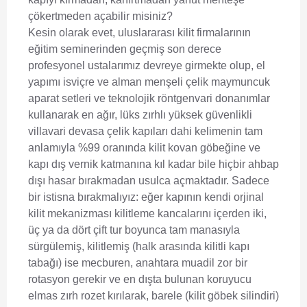
çökertmeden açabilir misiniz?
Kesin olarak evet, uluslararası kilit firmalarının
eğitim seminerinden geçmiş son derece
profesyonel ustalarımız devreye girmekte olup, el
yapımı isviçre ve alman menşeli çelik maymuncuk
aparat setleri ve teknolojik röntgenvari donanımlar
kullanarak en ağır, lüks zırhlı yüksek güvenlikli
villavari devasa çelik kapıları dahi kelimenin tam
anlamıyla %99 oranında kilit kovan göbeğine ve
kapı dış vernik katmanına kıl kadar bile hiçbir ahbap
dışı hasar bırakmadan usulca açmaktadır. Sadece
bir istisna bırakmalıyız: eğer kapının kendi orjinal
kilit mekanizması kilitleme kancalarını içerden iki,
üç ya da dört çift tur boyunca tam manasıyla
sürgülemiş, kilitlemiş (halk arasında kilitli kapı
tabağı) ise mecburen, anahtara muadil zor bir
rotasyon gerekir ve en dışta bulunan koruyucu
elmas zırh rozet kırılarak, barele (kilit göbek silindiri)