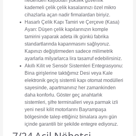
nedenden kaybolan yüksek güvenlik
kademeli çelik çelik kasalarınızı özel mikro
cihazlarla açan nadir firmalardan biriyiz.
Hasarlı Çelik Kapı Tamiri ve Çerçeve (Kasa)
Ayarı:
Düşen çelik kapılarınızın komple
tamirini yaparak adeta ilk günkü fabrika
standartlarında kapanmasını sağlıyoruz.
Kapınızı değiştirmeden sadece milimetrik
ayarlarla milyarlarca lira tasarruf edebilirsiniz.
Akıllı Kilit ve Sensör Sistemleri Entegrasyonu:
Bina girişlerine taktığımız Desi veya Kale
elektronik geçiş sistemli kapı otomat modülleri
sayesinde, apartmanınız her zamankinden
daha konforlu. Göster geç anahtarlık
sistemleri, şifre terminalleri veya parmak izli
yeni nesil kilit motorlarını Bayrampaşa
bölgesinde talep ettiğiniz binalara aynı gün
içinde garantili bir şekilde entegre ediyoruz.
7/24 Acil Nöbetçi