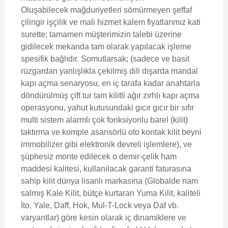
Oluşabilecek mağduriyetleri sömürmeyen şeffaf
çilingir işçilik ve mali hizmet kalem fiyatlarımız kati
surette; tamamen müşterimizin talebi üzerine
gidilecek mekanda tam olarak yapılacak işleme
spesifik bağlıdır. Somutlarsak; (sadece ve basit
rüzgardan yanlışlıkla çekilmiş dili dışarda mandal
kapı açma senaryosu, en iç tarafa kadar anahtarla
döndürülmüş çift tur tam kilitli ağır zırhlı kapı açma
operasyonu, yahut kutusundaki gıcır gıcır bir sıfır
multi sistem alarmlı çok fonksiyonlu barel (kilit)
taktırma ve komple asansörlü oto kontak kilit beyni
immobilizer gibi elektronik devreli işlemlere), ve
şüphesiz monte edilecek o demir-çelik ham
maddesi kalitesi, kullanılacak garanti faturasına
sahip kilit dünya lisanlı markasına (Globalde nam
salmış Kale Kilit, bütçe kurtaran Yuma Kilit, kaliteli
İto, Yale, Daff, Hok, Mul-T-Lock veya Daf vb.
varyantlar) göre kesin olarak iç dinamiklere ve