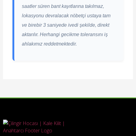
saatler süren bant kayıtlarına takılmaz,
lokasyonu devralacak nöbetçi ustaya tam
ve birebir 3 saniyede ivedi şekilde, direkt
aktarılır. Herhangi gecikme toleransını iş
ahlakımız reddetmektedir.